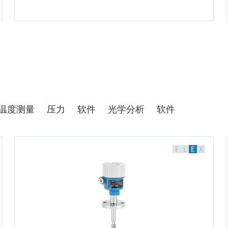
F
F
F
F
F
F
F
L
L
L
L
L
L
L
E
E
E
E
E
E
E
X
X
X
X
X
X
X
温度测量
压力
软件
光学分析
软件
Proline Promass U 500科里奥利质
Liquiphant FTL43 —— 卫生型液体音
Liquiline Edge Module
iTHERM ModuLine TM152
Cerabar PMP50 —— 压力变送器
Flow-X
GM700
Asset Health Monitoring Solution
F
L
E
X
量流量计
叉限位开关
CYY7
模块化工业温度计
SAH70
压力变送器，带金属膜片传感器，在液体和气体
用于计量解决方案的理想流量计算机
即使在恶劣环境下，也能进行高效的过程分析
中进行高精度测量
Endress+Hauser首款一次性科里奥利质量流量
技术成熟，紧凑小巧，是卫生型应用场合的理想
无线连接设备，Liquiline平台产品通用
热电阻或热电偶温度计（英制型仪表），自带棒
Continuous health monitoring avoids unplanned
价格核算中…
计，满足生物技术应用的高测量精度和cGMP合
选择
材保护套管，在工业领域内广泛使用
stoppages and allows faster reaction
规生产的要求，最多可以连接4路输入/输出
times.Continuous health monitoring avoids
价格核算中…
unplanned stoppages and allows faster reaction