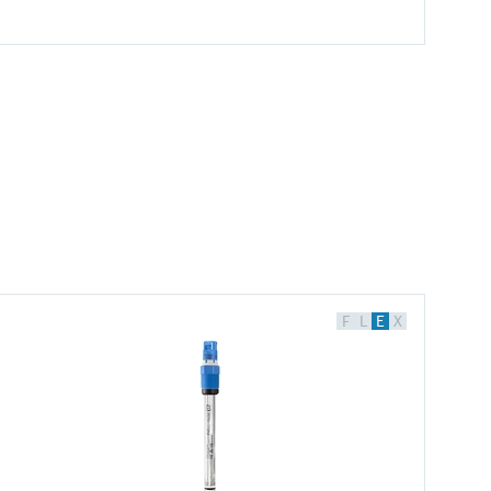
F
F
F
F
F
F
F
F
L
L
L
L
L
L
L
L
E
E
E
E
E
E
E
E
X
X
X
X
X
X
X
X
Dosimag电磁流量计
Micropilot FMR20B雷达物位计 ——
单通道变送器
iTEMP TMT31温度变送器
Deltabar PMD50 —— 差压变送器
Field Xpert SMT70B
MCS200HW
供应链管理
F
L
E
X
简单工况应用
Liquiline CM42B
在线软件
流量计采用卫生型设计，具有高测量重复性，搭
4...20 mA模块化或导轨式温度变送器，带一路热
差压变送器，带金属膜片传感器，适用于液体和
通用平板电脑，性能卓越，用于设备组态设置
用于烟气监控的可靠测量技术
SupplyCare（托管版）
配整体焊接型一体式变送器使用
电阻或热电偶传感器输入，可以在Zone 2（Ex
气体的差压监测，以及液体的液位和流量测量
价格核算中…
简单高效的液位测量和料位测量
两线制现场仪表，可以安装在化工、生命科学、
ec）/ Div. 2防爆区中使用
价格核算中…
价格核算中…
食品与饮料行业的危险和非危险区域内使用
价格核算中…
基于云技术的库存管理平台，提供全透明的供应
暂时无价格信息
价格核算中…
链信息