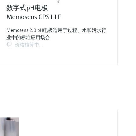
数字式pH电极
Memosens CPS11E
Memosens 2.0 pH电极适用于过程、水和污水行
业中的标准应用场合
价格核算中…
F
F
F
F
F
F
F
F
L
L
L
L
L
L
L
L
E
E
E
E
E
E
E
E
X
X
X
X
X
X
X
X