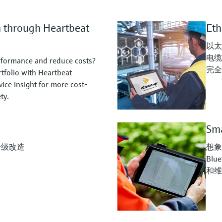
n through Heartbeat
Et
以太
电缆
rformance and reduce costs?
完全
tfolio with Heartbeat
ice insight for more cost-
ty.
Sm
升级改造
想象
Bl
和维护