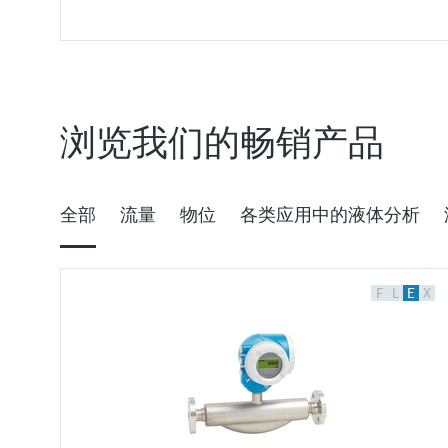
F
F
F
F
F
F
F
F
L
L
L
L
L
L
L
L
E
E
E
E
E
E
E
E
X
X
X
X
X
X
X
X
浏览我们的畅销产品
全部
流量
物位
各类应用中的液体分析
FLOWSIC900
Micropilot FMR43卫生型雷达传感
CUD33一体式浊度传感器
iTHERM SurfaceLine TM611
Cerabar PMP43 —— 卫生型压力变送
FlexView FMA90 - 液位与流量测控
ENERSIC600
Memobase Pro CZL81
F
L
E
X
ultrasonic flowmeter
器
非侵入式温度计
器
仪
过程气体分析仪
相分离光学传感器，用于在食品与饮料应用场合
节点锁定许可证软件，支持Memosens数字式传
中提高产品产量和优化清洗工艺
感器的归档记录、报告和监测
Custody transfer ultrasonic LNG meter
传感器性能卓越，结构紧凑，是物位快速变化的
非侵入式安装的热电阻或热电偶温度计，性能卓
仪表紧凑小巧，工作可靠，是高要求卫生应用场
无缝集成现代连接技术与双传感器支持，广泛适
用于可靠计量交接气体分析和能源管理的气相色
价格核算中…
应用场合的理想选择
越，适合严苛工况应用
合的理想选择
用于多种应用场景
谱仪
价格核算中…
价格核算中…
价格核算中…
价格核算中…