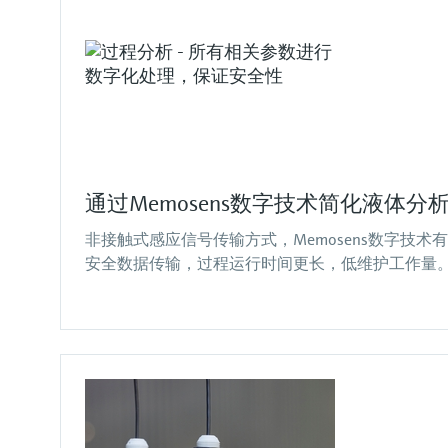
Proline Promass F 300
新一代Liquiphant FTL51B音叉限位
数字式pH电极
iTHERM ModuLine TM131
Cerabar PMP71B压力变送器
Memograph M RSG45数据管理仪
JT33 TDLAS气体分析仪
FieldCare SFE500
科里奥利质量流量计
开关：数字通信、使用简单、操作
Memosens CPS11E
模块化工业温度计
智能压力变送器，无需中断生产过程即可校验仪
高级数据管理仪，多达20路模拟输入/HART®输
可靠的H
通用设备配置
S测量，实现更高的产品质量、更优的
2
安全
表健康状况
入/14路数字输入
过程控制和更好的资产完整性
价格核算中…
Premium高精度流量计，坚固耐用，搭配操作简
Memosens 2.0 pH电极适用于过程、水和污水行
公制，热电阻或热电偶温度计，带整体套管，广
价格核算中…
价格核算中…
价格核算中…
便的一体式变送器
业中的标准应用场合
泛适用于各类工业应用
限位开关适用于各类液体检测
价格核算中…
价格核算中…
价格核算中…
价格核算中…
通过Memosens数字技术简化液体分
非接触式感应信号传输方式，Memosens数字技
安全数据传输，过程运行时间更长，低维护工作量