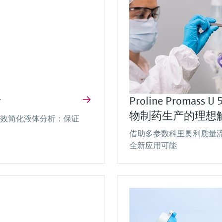
Proline Promag W 400 电磁流量计
Micropilot FMR62B — 80 GHz雷达液
单通道/双通道变送器
iTEMP TMT82 HART® 7
Deltabar PMD75B差压变送器
RIA15
Rxn2拉曼光谱分析仪
DeviceCare SFE100
位计
Liquiline CM442
温度变送器
过程指示仪
多功能标准流量计，适用于水和污水行业
智能压力变送器能够及时检测过程异常，比如引
连接实验室分析和过程测量的桥梁
连接和设置Endress+Hauser设备
压管堵塞
价格核算中…
价格核算中…
价格核算中…
量身定制，智能安全
多参数现场仪表，功能可扩展，在各个行业中广
HART®温度变送器，直插、现场型外壳、DIN导
回路供电，现场或面板显示，4…20mA信号或
价格核算中…
泛使用
轨安装，双路通用输入，可在危险区中使用，SIL
HART®，Ex ia
价格核算中…
2认证
暂时无价格信息
价格核算中…
价格核算中…
析
Proline Prom
物制药生产的理想
术有效简化液体分析：保证
。
借助多参数科里奥利质量
全新应用可能