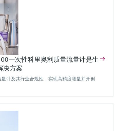
Proline Prowirl F 200 涡街流量计
导波雷达测量
浊度传感器
iTHERM ModuLine TM121
Waterpilot FMX21 – 静压式液位计
Ecograph T RSG35数据管理器
J22 TDLAS气体分析仪
FDM软件 MS20
行程时间原理
Turbimax CUS52D
模块化工业温度计
现场数据管理器软件
高测量精度的多功能流量计，配备湿蒸汽检测功
可靠的静压式液位测量，适用于饮用水、废水及
图形数据管理器，多达12路模拟输入/6路数字输
技术成熟，精准可靠测定天然气、生物甲烷
Levelflex FMP51
能。
盐水应用
入
(RNG)、二氧化碳 (CCUS) 和氢气中的水分
卫生型Memosens传感器，用于饮用水、过程水
基本型热电阻或热电偶温度计，焊接热电偶套
数据管理和可视化的报告软件（单一工作站许可
（H
暂时无价格信息
价格核算中…
价格核算中…
O）
和公用工程中的浊度测量
管，适用于各种工业应用
证）
2
满足液位测量最高要求的标准传感器
价格核算中…
暂时无价格信息
价格核算中…
价格核算中…
价格核算中…
ass U 500一次性科里奥利质量流量计是生
解决方案
流量计及其行业合规性，实现高精度测量并开创