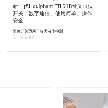
times.
新一代Liquiphant FTL51B音叉限位
开关：数字通信、使用简单、操作
安全
限位开关适用于各类液体检测
价格核算中…
F
F
F
F
F
F
F
L
L
L
L
L
L
L
E
E
E
E
E
E
E
X
X
X
X
X
X
X