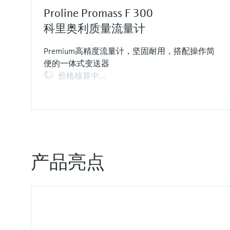
Proline Promass F 300
科里奥利质量流量计
Premium高精度流量计，坚固耐用，搭配操作简
便的一体式变送器
价格核算中…
F
F
F
F
F
F
F
F
L
L
L
L
L
L
L
L
E
E
E
E
E
E
E
E
X
X
X
X
X
X
X
X
产品亮点