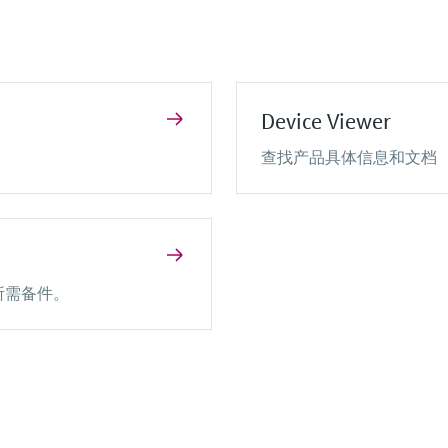
 Analytics
源和安全栅
排放监测解决方案
Netilion Library
WirelessHART解决方案
颗粒测量设备
Netilion Inventory
数字分析仪解决方
网关和调制解
all
View all
Device Viewer
查找产品具体信息和文档
所需备件。