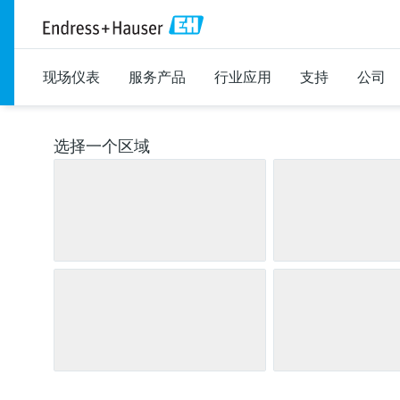
现场仪表
服务产品
行业应用
支持
公司
选择一个区域
流量
物位
雷达
变送器
电磁流量计
pH
绝压和表压
电导率
Vibronic
工业温度计
科里奥利质量流量计
静压
浊度
导波雷达
Differential
保护套管
消毒与氯
超声波
View al
超声
高
系统产品
光学分
机电式
多点温度计
硬度、铁离子、铝离子、铬酸盐和钠离子
微波限位栅
View all
View all
光