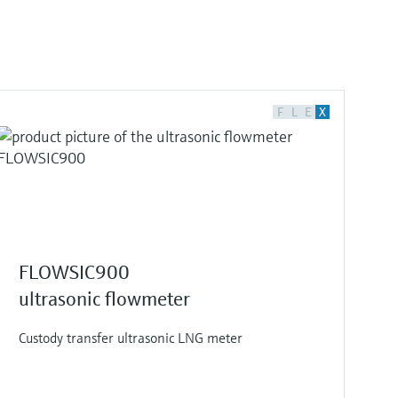
F
L
E
X
FLOWSIC900
ultrasonic flowmeter
Custody transfer ultrasonic LNG meter