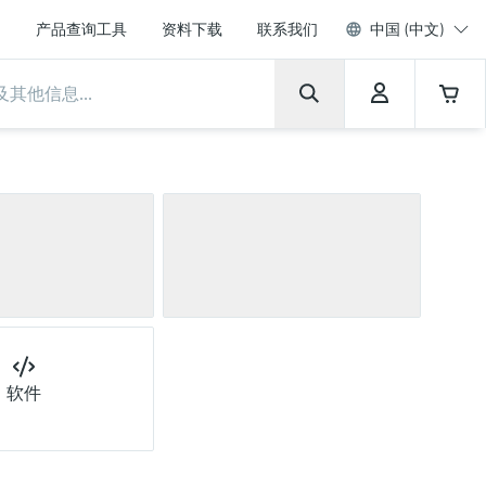
产品查询工具
资料下载
联系我们
中国 (中文)
温度测量
压力
tial
OD和SAC
放射线
表面温度计
View all
阻旋料位开关
ORP
线缆式温度计
污泥界面
伺服
营养盐
软件