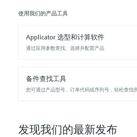
TDLAS和QF分析仪
数据管理仪&数据记录仪
Netilion Value
Netilion Health
拉曼光谱分析系统
过程测控仪
Netilion
电
使用我们的产品工具
烟雾探测器
能量管理仪和应用管理仪
视距测量仪
浪涌保护器
超高探测器
View 
Applicator 选型和计算软件
通过应用参数查找、选择并配置产品
备件查找工具
您可通过产品型号、订单代码或序列号，轻松查找
发现我们的最新发布