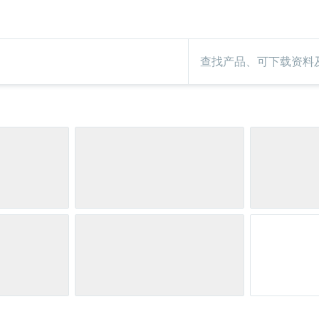
各类应用中的液体分析
l
波流量计
温型温度计
溶解氧
电容
实验室仪表
涡街流量计
静压
卫生型温度计
Conductive
全自动水质采样仪
热式质量流量计
紧凑型温度计
Float switch
Differen
TOC、C
开关
析
Netilion IIoT
度计
微波传输
View all