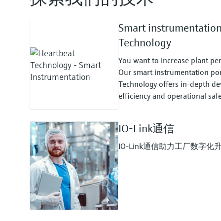
Smart instrumentatio
Technology
You want to increase plant pe
Our smart instrumentation por
Technology offers in-depth dev
efficiency and operational safe
IO-Link通信
IO-Link通信助力工厂数字化