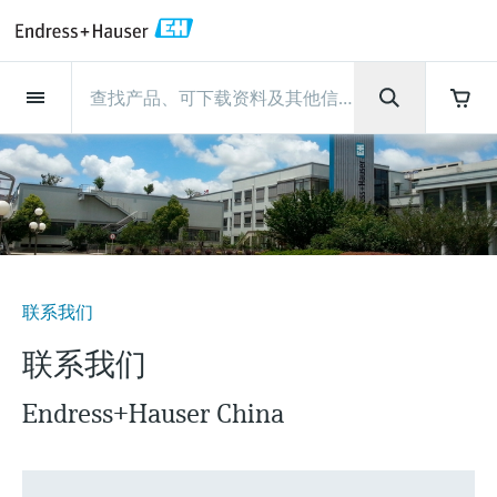
Back
Back
Back
Back
Back
Back
Back
Back
Back
Back
Back
Back
Back
Back
Back
Back
Back
Back
Back
Back
Back
Back
Back
Back
Back
Back
Back
Back
Back
Back
Back
Back
Back
Back
现场仪表
现场仪表
现场仪表
现场仪表
现场仪表
现场仪表
现场仪表
现场仪表
现场仪表
现场仪表
服务产品
服务产品
服务产品
服务产品
服务产品
服务产品
行业应用
行业应用
行业应用
行业应用
行业应用
行业应用
行业应用
行业应用
行业应用
支持
公司
公司
公司
公司
公司
公司
公司
公司
现场仪表
流量
物位测量
液体分析
温度测量
压力测量
系统产品
光学分析
Netilion IIoT
服务产品
Project and commissioning
技术支持服务
仪表维护
仪表性能优化服务
行业应用
支持
公司
Endress+Hauser集团
生产中心
集团实力
新闻与案例
活动和培训
您的Endress+Hauser职业生
services
涯
流量
电磁流量计
雷达物位测量
pH电极和变送器
温度变送器
绝压和表压测量
数据管理仪&数据记录仪
TDLAS和QF分析仪
Netilion Value
Project and commissioning services
远程技术支持
验证服务
校准报告分析
食品与饮料
快速获取服务支持！
Endress+Hauser集团
公司概况
物位和压力测量
过程安全性
新闻与案例总览
培训
技术支持中心 —— Endress+Hauser提供全方
仪表调试服务
Explore open positions
位服务，与您相伴前行
物位测量
科里奥利质量流量计
Vibronic point level detection
电导率传感器和变送器
工业温度计
差压测量
过程测控仪
拉曼光谱分析仪
Netilion Health
技术支持服务
远程资产监控
现场仪表校准服务
优化校准间隔时间
水务和环境：保护 —— 节约 —— 提高
生产中心
Endress+Hauser在中国
Endress+Hauser流量
网络安全性
所有文章
研讨会
Industrial Project Management
在Endress+Hauser工作
下载区
液体分析
超声波流量计
导波雷达物位测量
浊度传感器和变送器
保护套管
选购全部
电源和安全栅
排放监测解决方案
Netilion Analytics
仪表维护
Process Instrumentation Courses
预防性维护服务
动态现场仪表评价和分析服务
石油与天然气：促进能源转型，实
集团实力
恩德斯豪斯科技中国
Endress+Hauser 液体分析
过程自动化项目流程
新闻稿
展览会
联系我们
搜索和下载技术手册, 宣传资料, 出版物, 软
现净零目标
Extended warranty
件更新, 视频, 证书等各类文件!
更多工作机会
联系我们
温度测量
涡街流量计
超声波物位测量
氯传感器和变送器
高温型温度计
WirelessHART解决方案
颗粒测量设备
Netilion Library
仪表性能优化服务
Repair of measuring instruments
客户案例
财务业绩
温度+系统产品
My Endress+Hauser
事实速览
在线研讨会和回放
学习
生命科学：创新技术助推卓越运营
Endress+Hauser China
德国耶拿分析仪器公司的工作机会
压力测量
热式质量流量计
电容物位测量
溶解氧传感器和变送器
卫生型温度计
网关和调制解调器
数字分析仪解决方案
Netilion Inventory
View all
新闻与案例
集团管理层
Endress+Hauser 数字解决方案
建立电子采购流程，从容应对未来
媒体活动
峰会
化工：深化合作，助推可持续成功
需求
学习中心
IST创新传感器技术公司的工作机
系统产品
Differential pressure flow
静压液位测量
实验室检测仪表和便携式pH计
紧凑型温度计
设备配置用平板电脑
过程气体分析仪
Netilion Connect
活动和培训
发展历程
Endress+Hauser 光学分析
线下活动
学习中心 - 探索Endress+Hauser学习平台上