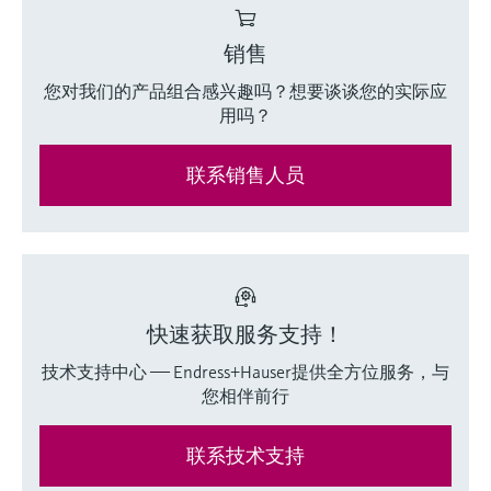
会
的指导课程与资源，随时随地提升技能。
measurement
电力与能源
光学分析
Conductive level measurement
全自动水质采样仪
温度开关
能量管理仪和应用管理仪
空气质量测量装置
Netilion Device Viewer
您的Endress+Hauser职业生涯
文化与价值观
Endress+Hauser SICK
查找市场活动及培训
销售
活动和培训
Job opportunities at
选购全部
采矿、矿物加工及冶金：打造可持
根据需要，从培训、研讨会、展会、峰会或
Endress+Hauser SICK
您对我们的产品组合感兴趣吗？想要谈谈您的实际应
Netilion IIoT
Float switch level measurement
TOC、COD和SAC分析仪
表面温度计
浪涌保护器
烟雾探测器
Netilion Water
可持续发展
Endress+Hauser Technology China
续的未来
在线研讨会等各种活动中灵活选择。
用吗？
软件
放射线物位测量
ORP电极和变送器
线缆式温度计
选购全部
视距测量仪
关联公司
公用工程：可靠使用蒸汽
联系销售人员
阻旋料位开关
污泥界面传感器和变送器
多点温度计
超高探测器
产品工具
所有行业的关注焦点
伺服液位测量
营养盐分析仪和传感器
选购全部
选购全部
通过产品筛选，选择测量仪表
工业领域的可持续发展解决方案
机电式物位测量
金属分析仪
快速获取服务支持！
通过产品特性查找适当的测量设备、软件或
系统组件。
数字化驱动流程工业转型升级
技术支持中心 —— Endress+Hauser提供全方位服务，与
微波限位栅物位测量
光度计
您相伴前行
Applicator 选型和计算软件
决策级过程透明度，赋能卓越运营
通过应用参数查找、选择并配置产品
Level measurement with pressure
微波传输测量原理
联系技术支持
Device Viewer