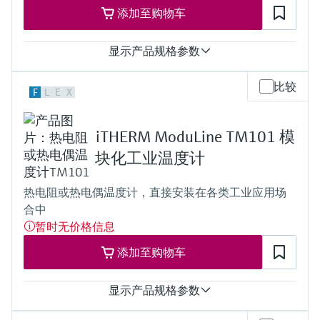
工作温度范围
max. 800 °C
添加至购物车
PT100 TF iTHERM StrongSens:
(max. 1.472 °F)
-50 °C ...500 °C
Typ N:
(-58 °F ...932 °F)
显示产品规格参数
max. 1.100 °C
PT100 TF iTHERM QuickSens:
(max. 2.012 °F)
-50 °C …200 °C
所需最大插入深度
测量精度
比较
(-58 °F …392 °F)
F
L
E
X
up to 4.500,0 mm (177'')
Class AA，符合IEC 60751标准
PT100 WW:
Class A，符合IEC 60751标准
-200 °C ...600 °C
Class B，符合IEC 60751标准
(-328 °F ...1.112 °F)
iTHERM ModuLine TM101 模
特殊精度或标准精度，符合ASTM E230标准
PT100 TF:
Class 1或Class 2，符合IEC 60584-2标准
块化工业温度计
-50 °C ...400 °C
响应时间
(-58 °F ...752 °F)
depending on configuration
Typ K:
热电阻或热电偶温度计，直接安装在各类工业应用场
最大过程压力（静压）
max. 1.100 °C
合中
depending on the configuration up to 500 bar
(max. 2.012 °F)
工作温度范围
暂时无价格信息
Typ J:
PT100 TF iTHERM StrongSens:
max. 800 °C
添加至购物车
-50 °C ...500 °C
(max. 1.472 °F)
(-58 °F ...932 °F)
Typ N:
PT100 TF iTHERM QuickSens:
max. 1.100 °C
显示产品规格参数
-50 °C …200 °C
(max. 2.012 °F)
(-58 °F …392 °F)
所需最大插入深度