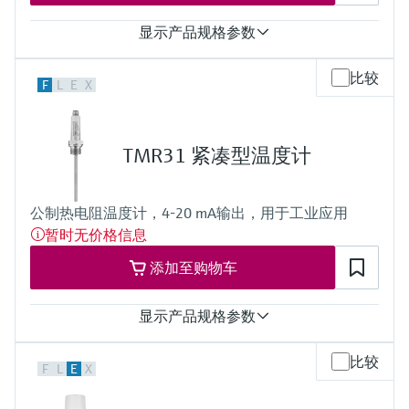
显示产品规格参数
测量精度
比较
F
L
E
X
Cl. 1，符合IEC 60584标准
响应时间
取决于设置
t50 = 3 s
TMR31 紧凑型温度计
t90 = 7 s
最大过程压力（静压）
20 °C时：80 bar (1,160 psi)
公制热电阻温度计，4-20 mA输出，用于工业应用
工作温度范围
暂时无价格信息
K型：
-40...1.100 °C
添加至购物车
(-40...2.012 °F)
J型：
-200...750 °C
显示产品规格参数
(-328...1.382 °F)
所需最大插入深度
测量精度
比较
最大30,000.00 mm (1.181.10'')
F
L
E
X
Cl. A，符合IEC 60751标准
响应时间