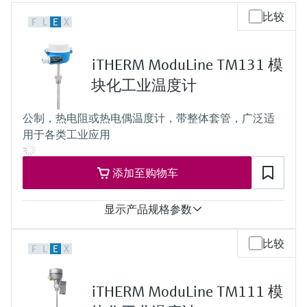
会
的指导课程与资源，随时随地提升技能。
measurement
电力与能源
比较
F
L
E
X
光学分析
Conductive level measurement
全自动水质采样仪
温度开关
能量管理仪和应用管理仪
空气质量测量装置
Netilion Device Viewer
您的Endress+Hauser职业生涯
文化与价值观
Endress+Hauser SICK
查找市场活动及培训
活动和培训
Job opportunities at
选购全部
采矿、矿物加工及冶金：打造可持
根据需要，从培训、研讨会、展会、峰会或
Endress+Hauser SICK
Netilion IIoT
Float switch level measurement
TOC、COD和SAC分析仪
表面温度计
浪涌保护器
烟雾探测器
Netilion Water
可持续发展
Endress+Hauser Technology China
续的未来
iTHERM ModuLine TM131 模
在线研讨会等各种活动中灵活选择。
块化工业温度计
软件
放射线物位测量
ORP电极和变送器
线缆式温度计
选购全部
视距测量仪
关联公司
公用工程：可靠使用蒸汽
公制，热电阻或热电偶温度计，带整体套管，广泛适
阻旋料位开关
污泥界面传感器和变送器
多点温度计
超高探测器
用于各类工业应用
产品工具
所有行业的关注焦点
伺服液位测量
营养盐分析仪和传感器
选购全部
选购全部
添加至购物车
通过产品筛选，选择测量仪表
工业领域的可持续发展解决方案
机电式物位测量
金属分析仪
通过产品特性查找适当的测量设备、软件或
显示产品规格参数
系统组件。
数字化驱动流程工业转型升级
微波限位栅物位测量
光度计
测量精度
比较
F
L
E
X
Class AA acc. to IEC 60751
Applicator 选型和计算软件
决策级过程透明度，赋能卓越运营
Class A acc. to IEC 60751
通过应用参数查找、选择并配置产品
Level measurement with pressure
微波传输测量原理
Class B acc. to IEC 60751
iTHERM ModuLine TM111 模
Class special or standard acc. to ASTM E230
Device Viewer
Class 1 or 2 acc. to IEC 60584-2