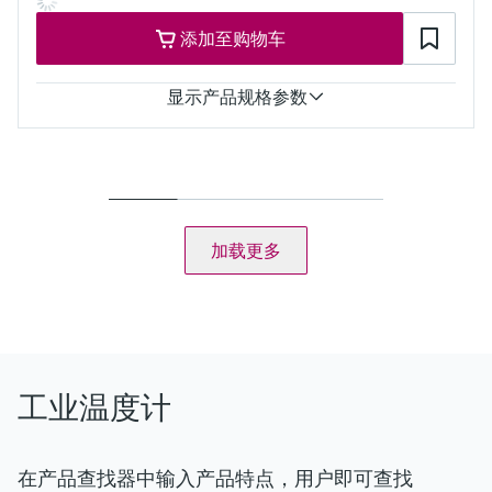
PT100 TF StrongSens：
-50 °C ...500 °C
添加至购物车
(58 °F ...932 °F)
PT100 WW：
-200 °C ...600 °C
显示产品规格参数
(-328 °F ...1.112 °F)
PT100 TF：
测量精度
-50 °C ...400 °C
+/- 0.05 K（针对温度差）
(58 °F ...752 °F)
响应时间
所需最大插入深度
取决于设置
最大30,000.00 mm (1.181.10'')
t50 = 10 s
加载更多
t90 = 31 s
最大过程压力（静压）
20 °C时：50 bar (725 psi)
工作温度范围
PT 100：
-50...200 °C
(-58...392 °F)
工业温度计
所需最大插入深度
最大4,000.00 mm (157.48'')
在产品查找器中输入产品特点，用户即可查找