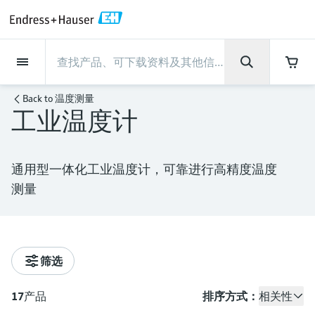
Back
Back
Back
Back
Back
Back
Back
Back
Back
Back
Back
Back
Back
Back
Back
Back
Back
Back
Back
Back
Back
Back
Back
Back
Back
Back
Back
Back
Back
Back
Back
Back
Back
Back
现场仪表
现场仪表
现场仪表
现场仪表
现场仪表
现场仪表
现场仪表
现场仪表
现场仪表
现场仪表
服务产品
服务产品
服务产品
服务产品
服务产品
服务产品
行业应用
行业应用
行业应用
行业应用
行业应用
行业应用
行业应用
行业应用
行业应用
支持
公司
公司
公司
公司
公司
公司
公司
公司
现场仪表
流量
物位测量
液体分析
温度测量
压力测量
系统产品
光学分析
Netilion IIoT
服务产品
Project and commissioning
技术支持服务
仪表维护
仪表性能优化服务
行业应用
支持
公司
Endress+Hauser集团
生产中心
集团实力
新闻与案例
活动和培训
您的Endress+Hauser职业生
Back to
温度测量
services
涯
工业温度计
流量
电磁流量计
雷达物位测量
pH电极和变送器
温度变送器
绝压和表压测量
数据管理仪&数据记录仪
TDLAS和QF分析仪
Netilion Value
Project and commissioning services
远程技术支持
验证服务
校准报告分析
食品与饮料
快速获取服务支持！
Endress+Hauser集团
公司概况
物位和压力测量
过程安全性
新闻与案例总览
培训
技术支持中心 —— Endress+Hauser提供全方
仪表调试服务
Explore open positions
位服务，与您相伴前行
物位测量
科里奥利质量流量计
Vibronic point level detection
电导率传感器和变送器
工业温度计
差压测量
过程测控仪
拉曼光谱分析仪
Netilion Health
技术支持服务
远程资产监控
现场仪表校准服务
优化校准间隔时间
水务和环境：保护 —— 节约 —— 提高
生产中心
Endress+Hauser在中国
Endress+Hauser流量
网络安全性
所有文章
研讨会
通用型一体化工业温度计，可靠进行高精度温度
Industrial Project Management
在Endress+Hauser工作
下载区
测量
液体分析
超声波流量计
导波雷达物位测量
浊度传感器和变送器
保护套管
选购全部
电源和安全栅
排放监测解决方案
Netilion Analytics
仪表维护
Process Instrumentation Courses
预防性维护服务
动态现场仪表评价和分析服务
石油与天然气：促进能源转型，实
集团实力
恩德斯豪斯科技中国
Endress+Hauser 液体分析
过程自动化项目流程
新闻稿
展览会
搜索和下载技术手册, 宣传资料, 出版物, 软
现净零目标
Extended warranty
件更新, 视频, 证书等各类文件!
更多工作机会
温度测量
涡街流量计
超声波物位测量
氯传感器和变送器
高温型温度计
WirelessHART解决方案
颗粒测量设备
Netilion Library
仪表性能优化服务
Repair of measuring instruments
客户案例
财务业绩
温度+系统产品
My Endress+Hauser
事实速览
在线研讨会和回放
学习
生命科学：创新技术助推卓越运营
德国耶拿分析仪器公司的工作机会
筛选
压力测量
热式质量流量计
电容物位测量
溶解氧传感器和变送器
卫生型温度计
网关和调制解调器
数字分析仪解决方案
Netilion Inventory
View all
新闻与案例
集团管理层
Endress+Hauser 数字解决方案
建立电子采购流程，从容应对未来
媒体活动
峰会
化工：深化合作，助推可持续成功
需求
学习中心
IST创新传感器技术公司的工作机
17
产品
排序方式：
相关性
系统产品
Differential pressure flow
静压液位测量
实验室检测仪表和便携式pH计
紧凑型温度计
设备配置用平板电脑
过程气体分析仪
Netilion Connect
活动和培训
发展历程
Endress+Hauser 光学分析
线下活动
学习中心 - 探索Endress+Hauser学习平台上