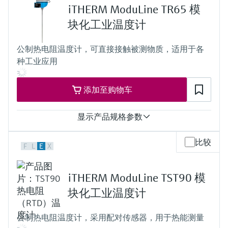
t50 = 1 s
iTHERM ModuLine TR65 模
t90 = 2 s
最大过程压力（静压）
块化工业温度计
20 °C时：100 bar (1.450 psi)
工作温度范围
公制热电阻温度计，可直接接触被测物质，适用于各
PT 100：
种工业应用
-50...200 °C
(-58...392 °F)
所需最大插入深度
添加至购物车
最大600.00 mm (23.62'')
显示产品规格参数
测量精度
比较
F
L
E
X
Cl. A ，遵循IEC 60751标准
Cl. AA，遵循IEC 60751标准
响应时间
iTHERM ModuLine TST90 模
t50 = 2 s
t90 = 5 s
块化工业温度计
最大过程压力（静压）
20 °C时：80 bar (1.160 psi)
公制热电阻温度计，采用配对传感器，用于热能测量
工作温度范围