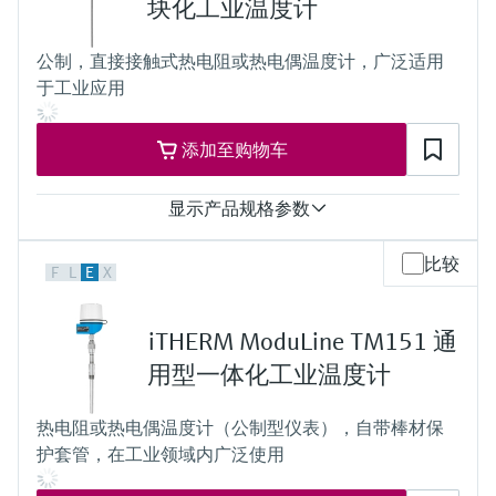
选购全部
Memosens数字技术
块化工业温度计
响应时间
查找产品具体信息和文档
fastest response time with thermowell t90 starting at below 10 s
选购全部
公制，直接接触式热电阻或热电偶温度计，广泛适用
depending on configuration
备件查找工具
于工业应用
最大过程压力（静压）
您可通过产品型号、订单代码或序列号，轻
depending on the configuration up to 100 bar
松查找所需备件。
工作温度范围
添加至购物车
PT100 TF iTHERM StrongSens:
-50 °C ...500 °C
(-58 °F ...932 °F)
显示产品规格参数
PT100 TF iTHERM QuickSens:
-50 °C …200 °C
测量精度
比较
(-58 °F …392 °F)
F
L
E
X
Class AA acc. to IEC 60751
PT100 WW:
Class A acc. to IEC 60751
-200 °C ...600 °C
Class B acc. to IEC 60751
(-328 °F ...1.112 °F)
iTHERM ModuLine TM151 通
Class special or standard acc. to ASTM E230
PT100 TF:
Class 1 or 2 acc. to IEC 60584-2
用型一体化工业温度计
-50 °C ...400 °C
响应时间
(-58 °F ...752 °F)
t90 starting at < 1,5 s iTHERM QuickSens
Typ K:
热电阻或热电偶温度计（公制型仪表），自带棒材保
depending on configuration
max. 1.100 °C
护套管，在工业领域内广泛使用
最大过程压力（静压）
(max. 2.012 °F)
depending on the configuration
Typ J: