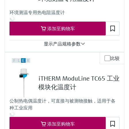
t90 around 100 s
depending on configuration
环境测温专用热电阻温度计
最大过程压力（静压）
depending on the configuration
工作温度范围
添加至购物车
Basic PT100 TF:
-50 °C …200 °C
(-58 °F …392 °F)
显示产品规格参数
Typ K:
max. 1.100 °C
测量精度
比较
(max. 2.012 °F)
F
L
E
X
Class A，符合IEC 60751标准
所需最大插入深度
Class B，符合IEC 60751标准
up to 1.000,0 mm (39'')
最大过程压力（静压）
iTHERM ModuLine TC65 工业
at 20 °C: 1 bar (15 psi)
工作温度范围
模块化温度计
PT 100:
-50 °C ...150 °C
公制热电偶温度计，可直接与被测物接触，适用于各
(-58 °F ...302 °F)
种工业应用
添加至购物车