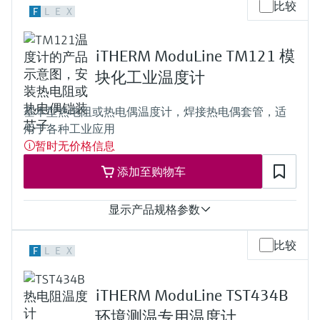
测量精度
PT100 WW:
比较
up to 4.500,0 mm (177'')
F
L
E
X
Class A acc. to IEC 60751
-200 °C ...600 °C
Class B acc. to IEC 60751
(-328 °F ...1.112 °F)
Class standard acc. to ASTM E230
PT100 TF:
iTHERM ModuLine TM121 模
Class 2 acc. to IEC 60584-2
-50 °C ...400 °C
响应时间
块化工业温度计
(-58 °F ...752 °F)
t90 around 17 s
Typ K:
depending on configuration
max. 1.100 °C
基本型热电阻或热电偶温度计，焊接热电偶套管，适
最大过程压力（静压）
(max. 2.012 °F)
用于各种工业应用
depending on the configuration
Typ J:
工作温度范围
暂时无价格信息
max. 800 °C
Basic PT100 TF:
(max. 1.472 °F)
添加至购物车
-50 °C …200 °C
Typ N:
(-58 °F …392 °F)
max. 1.100 °C
Typ K:
(max. 2.012 °F)
显示产品规格参数
max. 1.100 °C
所需最大插入深度
(max. 2.012 °F)
up to 1.500,0 mm (59,06'')
测量精度
所需最大插入深度
比较
F
L
E
X
Class A acc. to IEC 60751
up to 1.000,0 mm (39'')
Class B acc. to IEC 60751
Class standard acc. to ASTM E230
iTHERM ModuLine TST434B
Class 2 acc. to IEC 60584-2
响应时间
环境测温专用温度计