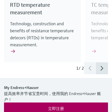
RTD temperature
TC tempe
measurement
measure
Technology, construction and
Technology
benefits of resistance temperature
benefits of
detecors (RTDs) in temperature
temperatu
measurement.
1
/
2
My Endress+Hauser
提高效率并节省宝贵时间，使用我的 Endress+Hauser 账
户！
立即注册