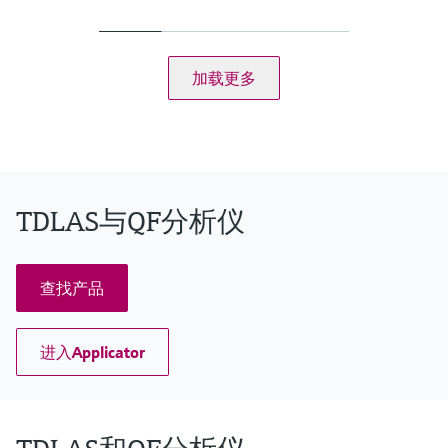
浓度
采样腔室压力
采样腔室温度
防爆认证
加载更多
IECEx / ATEX / CNEx / KCs / CCOE / JPN Zone 1
TDLAS与QF分析仪
查找产品
进入Applicator