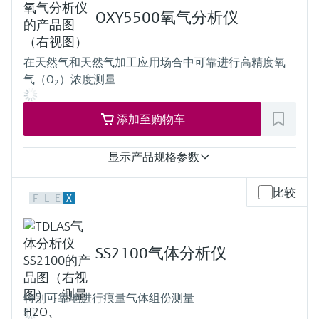
采样腔室温度
OXY5500氧气分析仪
防爆认证
ATEX / IECEx /UKEx Zone 1
PESO / KCs / JPN Zone 1
在天然气和天然气加工应用场合中可靠进行高精度氧
INMETRO Zone 1
气（O
）浓度测量
CNEx Zone 1
2
CSA Cl. I, Div. 1
CSA Cl. I, Zone 1
添加至购物车
显示产品规格参数
测量变量
比较
F
L
E
X
浓度
采样腔室压力
采样腔室温度
防爆认证
SS2100气体分析仪
ATEX / IECEx - Zone 2
CSA Cl. I, Div. 2
特别可靠地进行痕量气体组份测量