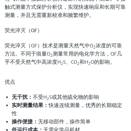
触式测量方式保护分析仪，实现快速响应和长期可靠
测量，并且无需重新校准和频繁维护。
荧光淬灭（QF）
荧光淬灭（QF）技术是测量天然气中O
浓度的可靠
2
方法。不同于痕量O
测量常用的电化学方法，QF几
2
乎不受天然气中高浓度H
S、CO
和H
O的影响。
2
2
2
优点
无干扰：
不受H
S或其他硫化物的影响
2
实时测量结果：
快速连续测量，优秀的长期稳定
性
操作便捷：
无移动部件，操作简单
低运行成本：
无需化学品耗材