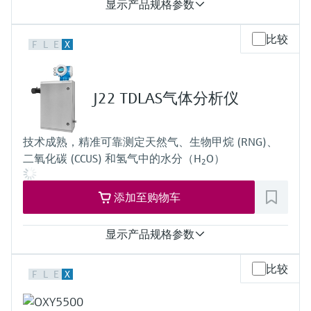
显示产品规格参数
测量值
比较
F
L
E
X
O2
测量范围
O2:
0 vol. % ... 5 vol. %
J22 TDLAS气体分析仪
0 vol. % ... 25 vol. %
0 vol. % ... 100 %
环境温度
技术成熟，精准可靠测定天然气、生物甲烷 (RNG)、
-20 °C ... +60 °C
二氧化碳 (CCUS) 和氢气中的水分（H
O）
必要时可从系统方面扩展
2
添加至购物车
显示产品规格参数
测量变量
比较
F
L
E
X
浓度
露点
采样腔室压力