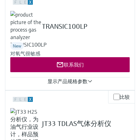
会
的指导课程与资源，随时随地提升技能。
F
L
E
X
measurement
电力与能源
光学分析
Conductive level measurement
全自动水质采样仪
温度开关
能量管理仪和应用管理仪
空气质量测量装置
Netilion Device Viewer
您的Endress+Hauser职业生涯
文化与价值观
Endress+Hauser SICK
查找市场活动及培训
活动和培训
Job opportunities at
选购全部
采矿、矿物加工及冶金：打造可持
根据需要，从培训、研讨会、展会、峰会或
Endress+Hauser SICK
TRANSIC100LP
Netilion IIoT
Float switch level measurement
TOC、COD和SAC分析仪
表面温度计
浪涌保护器
烟雾探测器
Netilion Water
可持续发展
Endress+Hauser Technology China
续的未来
在线研讨会等各种活动中灵活选择。
软件
放射线物位测量
ORP电极和变送器
线缆式温度计
选购全部
视距测量仪
关联公司
公用工程：可靠使用蒸汽
New
对氧气很敏感
阻旋料位开关
污泥界面传感器和变送器
多点温度计
超高探测器
联系我们
产品工具
所有行业的关注焦点
伺服液位测量
营养盐分析仪和传感器
选购全部
选购全部
显示产品规格参数
通过产品筛选，选择测量仪表
工业领域的可持续发展解决方案
机电式物位测量
金属分析仪
测量值
通过产品特性查找适当的测量设备、软件或
比较
F
L
E
X
O2
系统组件。
数字化驱动流程工业转型升级
测量范围
微波限位栅物位测量
光度计
O2: 0 ... 5 Vol.-% / 0 ... 100 Vol.-%
Applicator 选型和计算软件
环境温度
决策级过程透明度，赋能卓越运营
JT33 TDLAS气体分析仪
通过应用参数查找、选择并配置产品
Level measurement with pressure
微波传输测量原理
–20 °C ... +60 °C
Device Viewer