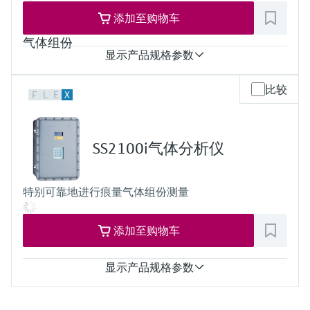
添加至购物车
显示产品规格参数
测量变量
比较
F
L
E
X
浓度
采样腔室压力
采样腔室温度
防爆认证
SS2100i气体分析仪
CSA Cl. I, Div. 2
CSA Cl. I, Zone 2
特别可靠地进行痕量气体组份测量
添加至购物车
显示产品规格参数
测量变量