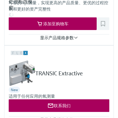
选购全部
Memosens数字技术
可靠的H
S测量，实现更高的产品质量、更优的过程控
2
查找产品具体信息和文档
制和更好的资产完整性
选购全部
备件查找工具
添加至购物车
您可通过产品型号、订单代码或序列号，轻
松查找所需备件。
显示产品规格参数
分析物和测量范围
F
L
E
X
H2S（硫化氢）：
0...10 ppmv
0...500 ppmv
其他量程（按需提供）
TRANSIC Extractive
防爆认证
ATEX/IECEx/UKEx Zone 1
PESO / KTL / JPNEx Zone 1
New
INMETRO Zone 1
适用于任何应用的氧测量
CNEx Zone 1
CSA Cl. I, Div. 1
联系我们
CSA Cl. I, Zone 1