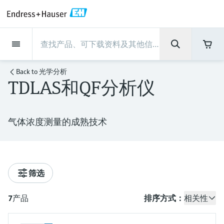
Back
Back
Back
Back
Back
Back
Back
Back
Back
Back
Back
Back
Back
Back
Back
Back
Back
Back
Back
Back
Back
Back
Back
Back
Back
Back
Back
Back
Back
Back
Back
Back
Back
Back
现场仪表
现场仪表
现场仪表
现场仪表
现场仪表
现场仪表
现场仪表
现场仪表
现场仪表
现场仪表
服务产品
服务产品
服务产品
服务产品
服务产品
服务产品
行业应用
行业应用
行业应用
行业应用
行业应用
行业应用
行业应用
行业应用
行业应用
支持
公司
公司
公司
公司
公司
公司
公司
公司
现场仪表
流量
物位测量
液体分析
温度测量
压力测量
系统产品
光学分析
Netilion IIoT
服务产品
Project and commissioning
技术支持服务
仪表维护
仪表性能优化服务
行业应用
支持
公司
Endress+Hauser集团
生产中心
集团实力
新闻与案例
活动和培训
您的Endress+Hauser职业生
Back to
光学分析
services
涯
TDLAS和QF分析仪
流量
电磁流量计
雷达物位测量
pH电极和变送器
温度变送器
绝压和表压测量
数据管理仪&数据记录仪
TDLAS和QF分析仪
Netilion Value
Project and commissioning services
远程技术支持
验证服务
校准报告分析
食品与饮料
快速获取服务支持！
Endress+Hauser集团
公司概况
物位和压力测量
过程安全性
新闻与案例总览
培训
技术支持中心 —— Endress+Hauser提供全方
仪表调试服务
Explore open positions
位服务，与您相伴前行
物位测量
科里奥利质量流量计
Vibronic point level detection
电导率传感器和变送器
工业温度计
差压测量
过程测控仪
拉曼光谱分析仪
Netilion Health
技术支持服务
远程资产监控
现场仪表校准服务
优化校准间隔时间
水务和环境：保护 —— 节约 —— 提高
生产中心
Endress+Hauser在中国
Endress+Hauser流量
网络安全性
所有文章
研讨会
气体浓度测量的成熟技术
Industrial Project Management
在Endress+Hauser工作
下载区
液体分析
超声波流量计
导波雷达物位测量
浊度传感器和变送器
保护套管
选购全部
电源和安全栅
排放监测解决方案
Netilion Analytics
仪表维护
Process Instrumentation Courses
预防性维护服务
动态现场仪表评价和分析服务
石油与天然气：促进能源转型，实
集团实力
恩德斯豪斯科技中国
Endress+Hauser 液体分析
过程自动化项目流程
新闻稿
展览会
搜索和下载技术手册, 宣传资料, 出版物, 软
现净零目标
Extended warranty
件更新, 视频, 证书等各类文件!
更多工作机会
温度测量
涡街流量计
超声波物位测量
氯传感器和变送器
高温型温度计
WirelessHART解决方案
颗粒测量设备
Netilion Library
仪表性能优化服务
Repair of measuring instruments
客户案例
财务业绩
温度+系统产品
My Endress+Hauser
事实速览
在线研讨会和回放
筛选
学习
生命科学：创新技术助推卓越运营
德国耶拿分析仪器公司的工作机会
压力测量
热式质量流量计
电容物位测量
溶解氧传感器和变送器
卫生型温度计
网关和调制解调器
数字分析仪解决方案
Netilion Inventory
View all
新闻与案例
集团管理层
Endress+Hauser 数字解决方案
建立电子采购流程，从容应对未来
媒体活动
峰会
7
产品
排序方式：
相关性
化工：深化合作，助推可持续成功
需求
学习中心
IST创新传感器技术公司的工作机
系统产品
Differential pressure flow
静压液位测量
实验室检测仪表和便携式pH计
紧凑型温度计
设备配置用平板电脑
过程气体分析仪
Netilion Connect
活动和培训
发展历程
Endress+Hauser 光学分析
线下活动
学习中心 - 探索Endress+Hauser学习平台上