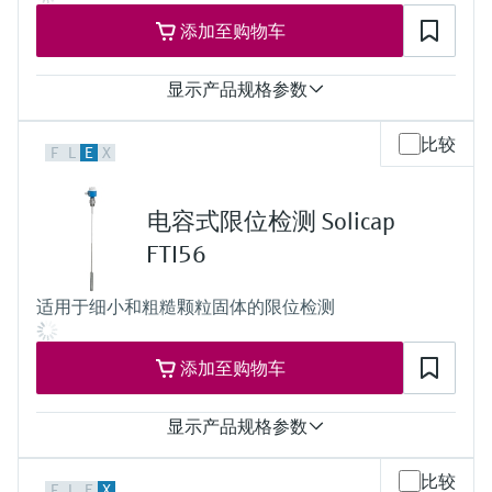
添加至购物车
显示产品规格参数
过程温度
比较
F
L
E
X
-50... 180°C
(-58...356°F)
过程压力（绝压）/最大过压限定值
电容式限位检测 Solicap
真空...25 bar
(真空...362 psi)
FTI56
适用于细小和粗糙颗粒固体的限位检测
添加至购物车
显示产品规格参数
过程温度
比较
F
L
E
X