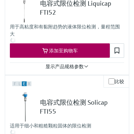
电容式限位检测 Liquicap
真空...100 bar
(真空...1450 psi)
FTI52
用于高粘度和有黏附趋势的液体限位检测，量程范围
大
添加至购物车
显示产品规格参数
过程温度
比较
F
L
E
X
-80...+200 °C
(-112...+392 °F)
过程压力（绝压）/最大过压限定值
电容式限位检测 Solicap
真空...100 bar
(真空...1450 psi)
FTI55
适用于细小和粗糙颗粒固体的限位检测