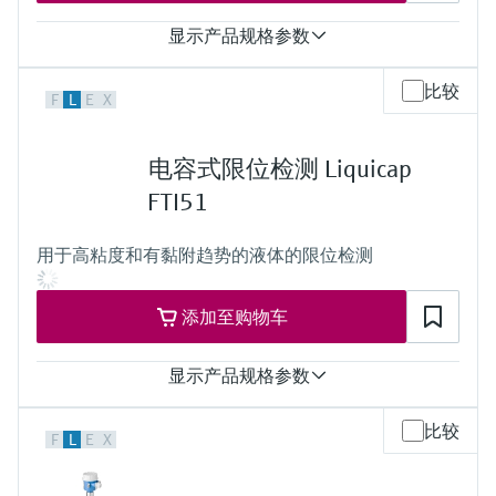
显示产品规格参数
测量精度
比较
F
L
E
X
重复性为0.1%
过程温度
-80...200°C
电容式限位检测 Liquicap
-112...392°F
过程压力（绝压）/最大过压限定值
FTI51
真空...100 bar
(真空...1450 psi)
用于高粘度和有黏附趋势的液体的限位检测
最大测量距离
0.1...4.0 m
(0.3...13 ft)
添加至购物车
主要接液部件
绝缘材料：PTFE、PFA
316L
显示产品规格参数
过程温度
比较
F
L
E
X
-80...+200 °C
(-112...+392 °F)
过程压力（绝压）/最大过压限定值