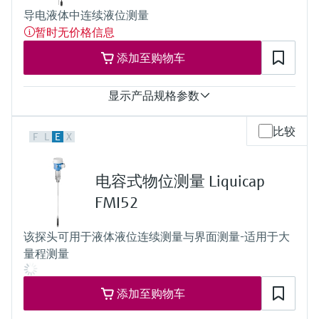
导电液体中连续液位测量
暂时无价格信息
添加至购物车
显示产品规格参数
测量精度
比较
F
L
E
X
< 1%
过程温度
-40...100 °C
电容式物位测量 Liquicap
(-40...212 °F)
过程压力（绝压）/最大过压限定值
FMI52
真空...10 bar
(真空...145 psi)
该探头可用于液体液位连续测量与界面测量-适用于大
最大测量距离
量程测量
2.5 m (8 ft)
主要接液部件
杆式探头：
添加至购物车
316L/1.4404 / PP
可选：碳纤维，PP涂层