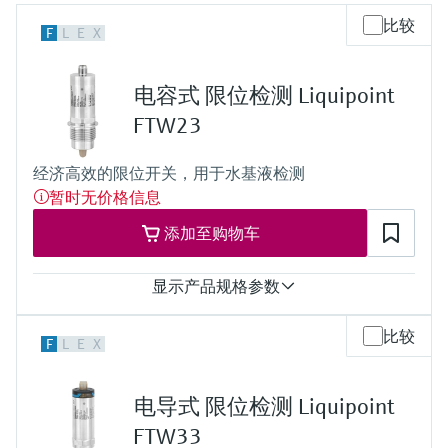
会
的指导课程与资源，随时随地提升技能。
measurement
电力与能源
比较
F
L
E
X
光学分析
Conductive level measurement
全自动水质采样仪
温度开关
能量管理仪和应用管理仪
空气质量测量装置
Netilion Device Viewer
您的Endress+Hauser职业生涯
文化与价值观
Endress+Hauser SICK
查找市场活动及培训
活动和培训
Job opportunities at
选购全部
采矿、矿物加工及冶金：打造可持
根据需要，从培训、研讨会、展会、峰会或
Endress+Hauser SICK
Netilion IIoT
Float switch level measurement
TOC、COD和SAC分析仪
表面温度计
浪涌保护器
烟雾探测器
Netilion Water
可持续发展
Endress+Hauser Technology China
续的未来
电容式 限位检测 Liquipoint
在线研讨会等各种活动中灵活选择。
FTW23
软件
放射线物位测量
ORP电极和变送器
线缆式温度计
选购全部
视距测量仪
关联公司
公用工程：可靠使用蒸汽
经济高效的限位开关，用于水基液检测
阻旋料位开关
污泥界面传感器和变送器
多点温度计
超高探测器
暂时无价格信息
产品工具
所有行业的关注焦点
添加至购物车
伺服液位测量
营养盐分析仪和传感器
选购全部
选购全部
通过产品筛选，选择测量仪表
工业领域的可持续发展解决方案
显示产品规格参数
机电式物位测量
金属分析仪
通过产品特性查找适当的测量设备、软件或
系统组件。
过程温度
数字化驱动流程工业转型升级
比较
F
L
E
X
微波限位栅物位测量
光度计
标准：
-20...100°C
Applicator 选型和计算软件
决策级过程透明度，赋能卓越运营
清洗：
通过应用参数查找、选择并配置产品
Level measurement with pressure
微波传输测量原理
电导式 限位检测 Liquipoint
-20...135°C，在1小时内
(-4...275°F，在1小时内）
FTW33
Device Viewer