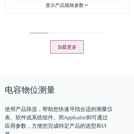
显示产品规格参数
测量精度
重复性为0.1%
过程温度
-80...200°C
-112...392°F
加载更多
过程压力（绝压）/最大过压限定值
真空...100 bar
(真空...1450 psi)
最大测量距离
0.42...10.0 m
(1.38...33 ft)
主要接液部件
电容物位测量
绝缘材料：FEP、PFA
316L
使用产品筛选，帮助您快速寻找合适的测量仪
表、软件或系统组件。而Applicator则可通过
应用参数，方便您完成特定产品的选型和计