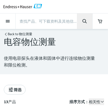
Back
Back
Back
Back
Back
Back
Back
Back
Back
Back
Back
Back
Back
Back
Back
Back
Back
Back
Back
Back
Back
Back
Back
Back
Back
Back
Back
Back
Back
Back
Back
Back
Back
Back
现场仪表
现场仪表
现场仪表
现场仪表
现场仪表
现场仪表
现场仪表
现场仪表
现场仪表
现场仪表
服务产品
服务产品
服务产品
服务产品
服务产品
服务产品
行业应用
行业应用
行业应用
行业应用
行业应用
行业应用
行业应用
行业应用
行业应用
支持
公司
公司
公司
公司
公司
公司
公司
公司
现场仪表
流量
物位测量
液体分析
温度测量
压力测量
系统产品
光学分析
Netilion IIoT
服务产品
Project and commissioning
技术支持服务
仪表维护
仪表性能优化服务
行业应用
支持
公司
Endress+Hauser集团
生产中心
集团实力
新闻与案例
活动和培训
您的Endress+Hauser职业生
Back to
物位测量
services
涯
电容物位测量
流量
电磁流量计
雷达物位测量
pH电极和变送器
温度变送器
绝压和表压测量
数据管理仪&数据记录仪
TDLAS和QF分析仪
Netilion Value
Project and commissioning services
远程技术支持
验证服务
校准报告分析
食品与饮料
快速获取服务支持！
Endress+Hauser集团
公司概况
物位和压力测量
过程安全性
新闻与案例总览
培训
技术支持中心 —— Endress+Hauser提供全方
仪表调试服务
Explore open positions
位服务，与您相伴前行
物位测量
科里奥利质量流量计
Vibronic point level detection
电导率传感器和变送器
工业温度计
差压测量
过程测控仪
拉曼光谱分析仪
Netilion Health
技术支持服务
远程资产监控
现场仪表校准服务
优化校准间隔时间
水务和环境：保护 —— 节约 —— 提高
生产中心
Endress+Hauser在中国
Endress+Hauser流量
网络安全性
所有文章
研讨会
使用电容探头在液体和固体中进行连续物位测量
Industrial Project Management
在Endress+Hauser工作
下载区
和限位检测。
液体分析
超声波流量计
导波雷达物位测量
浊度传感器和变送器
保护套管
选购全部
电源和安全栅
排放监测解决方案
Netilion Analytics
仪表维护
Process Instrumentation Courses
预防性维护服务
动态现场仪表评价和分析服务
石油与天然气：促进能源转型，实
集团实力
恩德斯豪斯科技中国
Endress+Hauser 液体分析
过程自动化项目流程
新闻稿
展览会
搜索和下载技术手册, 宣传资料, 出版物, 软
现净零目标
Extended warranty
件更新, 视频, 证书等各类文件!
更多工作机会
温度测量
涡街流量计
超声波物位测量
氯传感器和变送器
高温型温度计
WirelessHART解决方案
颗粒测量设备
Netilion Library
仪表性能优化服务
Repair of measuring instruments
客户案例
财务业绩
温度+系统产品
My Endress+Hauser
事实速览
在线研讨会和回放
学习
生命科学：创新技术助推卓越运营
德国耶拿分析仪器公司的工作机会
筛选
压力测量
热式质量流量计
电容物位测量
溶解氧传感器和变送器
卫生型温度计
网关和调制解调器
数字分析仪解决方案
Netilion Inventory
View all
新闻与案例
集团管理层
Endress+Hauser 数字解决方案
建立电子采购流程，从容应对未来
媒体活动
峰会
化工：深化合作，助推可持续成功
需求
学习中心
IST创新传感器技术公司的工作机
13
产品
排序方式：
相关性
系统产品
Differential pressure flow
静压液位测量
实验室检测仪表和便携式pH计
紧凑型温度计
设备配置用平板电脑
过程气体分析仪
Netilion Connect
活动和培训
发展历程
Endress+Hauser 光学分析
线下活动
学习中心 - 探索Endress+Hauser学习平台上