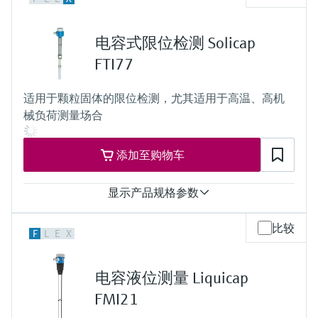
-50... 80°C
(-58...356°F)
过程压力（绝压）/最大过压限定值
电容式限位检测 Solicap
真空...25 bar
(真空...362 psi)
FTI77
适用于颗粒固体的限位检测，尤其适用于高温、高机
械负荷测量场合
添加至购物车
显示产品规格参数
过程温度
比较
F
L
E
X
-50...400°C
(-58...752°F)
过程压力（绝压）/最大过压限定值
电容液位测量 Liquicap
真空...10 bar
(真空...145 psi)
FMI21