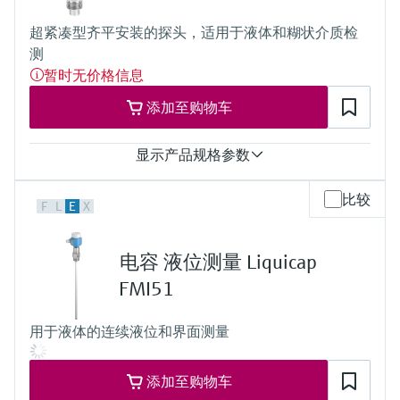
过程压力（绝压）/最大过压限定值
选购全部
Memosens数字技术
查找产品具体信息和文档
真空...16 bar
超紧凑型齐平安装的探头，适用于液体和糊状介质检
(真空...232 psi)
选购全部
测
备件查找工具
暂时无价格信息
您可通过产品型号、订单代码或序列号，轻
松查找所需备件。
添加至购物车
显示产品规格参数
过程温度
比较
F
L
E
X
标准：
-20 ... 100°C
清洗：
电容 液位测量 Liquicap
-20 ... 150°C，在1小时内
(-4 ... 302°F，在1小时内）
FMI51
过程压力（绝压）/最大过压限定值
真空... 25 bar
用于液体的连续液位和界面测量
（真空... 362.5 psi）
添加至购物车