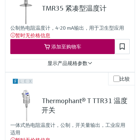
t90 = 2 s
TMR35 紧凑型温度计
最大过程压力（静压）
20 °C时：100 bar (1.450 psi)
工作温度范围
公制热电阻温度计，4-20 mA输出，用于卫生型应用
PT 100：
暂时无价格信息
-50...200 °C
(-58...392 °F)
添加至购物车
所需最大插入深度
最大600.00 mm (23.62'')
显示产品规格参数
测量精度
比较
F
L
E
X
Cl. A，符合IEC 60751标准
响应时间
t50 = 1 s
Thermophant® T TTR31 温度
t90 = 2 s
最大过程压力（静压）
开关
20 °C时：100 bar (1.450 psi)
工作温度范围
一体式热电阻温度计，公制，开关量输出，工业应用
PT 100：
适用
-50...200 °C
(-58...392 °F)