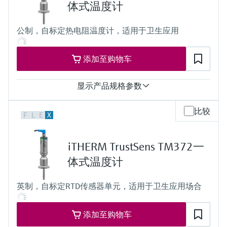
选购全部
Memosens数字技术
最大过程压力（静压）
体式温度计
查找产品具体信息和文档
at 20 °C: 50 bar (725 psi)
工作温度范围
选购全部
公制，自标定热电阻温度计，适用于卫生应用
PT 100:
备件查找工具
-50 °C ...200 °C
您可通过产品型号、订单代码或序列号，轻
(-58 °F ...392 °F)
松查找所需备件。
添加至购物车
所需最大插入深度
up to 600,00 mm (23,62'')
显示产品规格参数
响应时间
比较
F
L
E
X
t50 = 2.5 s
t90 = 5.4 s
最大过程压力（静压）
iTHERM TrustSens TM372一
at 20 °C: 40 bar (580 psi)
工作温度范围
体式温度计
Pt100:
-40 °C to 160 °C (-40 °F to 320 °F),
英制，自标定RTD传感器单元，适用于卫生应用场合
optional up to 190 °C (374 °F)
reference point for automated calibration
所需最大插入深度
添加至购物车
up to 900.00 mm (35.4'')