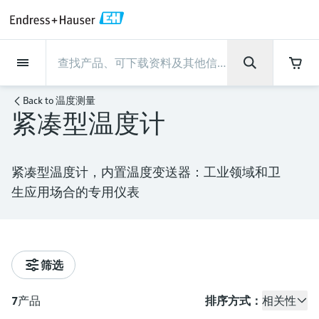
Back
Back
Back
Back
Back
Back
Back
Back
Back
Back
Back
Back
Back
Back
Back
Back
Back
Back
Back
Back
Back
Back
Back
Back
Back
Back
Back
Back
Back
Back
Back
Back
Back
Back
现场仪表
现场仪表
现场仪表
现场仪表
现场仪表
现场仪表
现场仪表
现场仪表
现场仪表
现场仪表
服务产品
服务产品
服务产品
服务产品
服务产品
服务产品
行业应用
行业应用
行业应用
行业应用
行业应用
行业应用
行业应用
行业应用
行业应用
支持
公司
公司
公司
公司
公司
公司
公司
公司
现场仪表
流量
物位测量
液体分析
温度测量
压力测量
系统产品
光学分析
Netilion IIoT
服务产品
Project and commissioning
技术支持服务
仪表维护
仪表性能优化服务
行业应用
支持
公司
Endress+Hauser集团
生产中心
集团实力
新闻与案例
活动和培训
您的Endress+Hauser职业生
Back to
温度测量
services
涯
紧凑型温度计
流量
电磁流量计
雷达物位测量
pH电极和变送器
温度变送器
绝压和表压测量
数据管理仪&数据记录仪
TDLAS和QF分析仪
Netilion Value
Project and commissioning services
远程技术支持
验证服务
校准报告分析
食品与饮料
快速获取服务支持！
Endress+Hauser集团
公司概况
物位和压力测量
过程安全性
新闻与案例总览
培训
技术支持中心 —— Endress+Hauser提供全方
仪表调试服务
Explore open positions
位服务，与您相伴前行
物位测量
科里奥利质量流量计
Vibronic point level detection
电导率传感器和变送器
工业温度计
差压测量
过程测控仪
拉曼光谱分析仪
Netilion Health
技术支持服务
远程资产监控
现场仪表校准服务
优化校准间隔时间
水务和环境：保护 —— 节约 —— 提高
生产中心
Endress+Hauser在中国
Endress+Hauser流量
网络安全性
所有文章
研讨会
紧凑型温度计，内置温度变送器：工业领域和卫
Industrial Project Management
在Endress+Hauser工作
下载区
生应用场合的专用仪表
液体分析
超声波流量计
导波雷达物位测量
浊度传感器和变送器
保护套管
选购全部
电源和安全栅
排放监测解决方案
Netilion Analytics
仪表维护
Process Instrumentation Courses
预防性维护服务
动态现场仪表评价和分析服务
石油与天然气：促进能源转型，实
集团实力
恩德斯豪斯科技中国
Endress+Hauser 液体分析
过程自动化项目流程
新闻稿
展览会
搜索和下载技术手册, 宣传资料, 出版物, 软
现净零目标
Extended warranty
件更新, 视频, 证书等各类文件!
更多工作机会
温度测量
涡街流量计
超声波物位测量
氯传感器和变送器
高温型温度计
WirelessHART解决方案
颗粒测量设备
Netilion Library
仪表性能优化服务
Repair of measuring instruments
客户案例
财务业绩
温度+系统产品
My Endress+Hauser
事实速览
在线研讨会和回放
学习
生命科学：创新技术助推卓越运营
德国耶拿分析仪器公司的工作机会
筛选
压力测量
热式质量流量计
电容物位测量
溶解氧传感器和变送器
卫生型温度计
网关和调制解调器
数字分析仪解决方案
Netilion Inventory
View all
新闻与案例
集团管理层
Endress+Hauser 数字解决方案
建立电子采购流程，从容应对未来
媒体活动
峰会
化工：深化合作，助推可持续成功
需求
学习中心
IST创新传感器技术公司的工作机
7
产品
排序方式：
相关性
系统产品
Differential pressure flow
静压液位测量
实验室检测仪表和便携式pH计
紧凑型温度计
设备配置用平板电脑
过程气体分析仪
Netilion Connect
活动和培训
发展历程
Endress+Hauser 光学分析
线下活动
学习中心 - 探索Endress+Hauser学习平台上