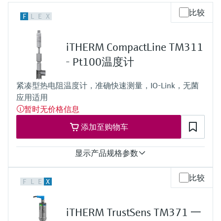
会
的指导课程与资源，随时随地提升技能。
measurement
电力与能源
比较
F
L
E
X
光学分析
Conductive level measurement
全自动水质采样仪
温度开关
能量管理仪和应用管理仪
空气质量测量装置
Netilion Device Viewer
您的Endress+Hauser职业生涯
文化与价值观
Endress+Hauser SICK
查找市场活动及培训
活动和培训
Job opportunities at
选购全部
采矿、矿物加工及冶金：打造可持
根据需要，从培训、研讨会、展会、峰会或
Endress+Hauser SICK
Netilion IIoT
Float switch level measurement
TOC、COD和SAC分析仪
表面温度计
浪涌保护器
烟雾探测器
Netilion Water
可持续发展
Endress+Hauser Technology China
续的未来
iTHERM CompactLine TM311
在线研讨会等各种活动中灵活选择。
- Pt100温度计
软件
放射线物位测量
ORP电极和变送器
线缆式温度计
选购全部
视距测量仪
关联公司
公用工程：可靠使用蒸汽
紧凑型热电阻温度计，准确快速测量，IO-Link，无菌
阻旋料位开关
污泥界面传感器和变送器
多点温度计
超高探测器
应用适用
暂时无价格信息
产品工具
所有行业的关注焦点
伺服液位测量
营养盐分析仪和传感器
选购全部
选购全部
添加至购物车
通过产品筛选，选择测量仪表
工业领域的可持续发展解决方案
机电式物位测量
金属分析仪
通过产品特性查找适当的测量设备、软件或
显示产品规格参数
系统组件。
数字化驱动流程工业转型升级
微波限位栅物位测量
光度计
测量精度
比较
F
L
E
X
Applicator 选型和计算软件
class A acc. to IEC 60751
决策级过程透明度，赋能卓越运营
响应时间
通过应用参数查找、选择并配置产品
Level measurement with pressure
微波传输测量原理
t50 = 1 s
iTHERM TrustSens TM371 一
t90 = 1.5 s
Device Viewer