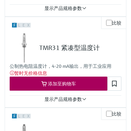
显示产品规格参数
响应时间
比较
F
L
E
X
t50 = 2,5 s
t90 =9,5s
最大过程压力（静压）
at 20 °C: 40 bar (580 psi)
TMR31 紧凑型温度计
工作温度范围
PT 100:
-40 °C …160 °C (-40 °F …320 °F),
公制热电阻温度计，4-20 mA输出，用于工业应用
optional up to 190 °C (374 °F)
暂时无价格信息
所需最大插入深度
up to 28'' (711 mm)
添加至购物车
others on request
显示产品规格参数
测量精度
比较
F
L
E
X
Cl. A，符合IEC 60751标准
响应时间
t50 = 1 s