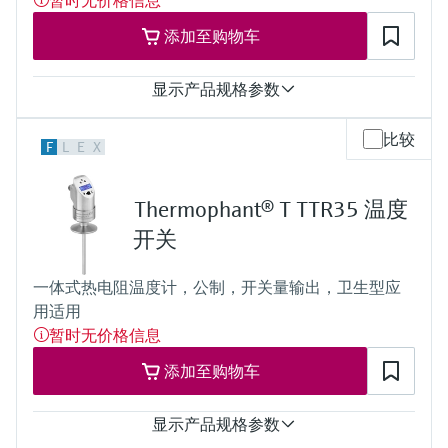
暂时无价格信息
所需最大插入深度
添加至购物车
最大600.00 mm (23.62'')
显示产品规格参数
测量精度
比较
F
L
E
X
-50...75 °C：<0.5 K
(-58...167 °F：<0.9 °F)
75...150 °C：<0.65 K
Thermophant® T TTR35 温度
(167...302 °F：<1.2 °F)
工作温度范围
开关
-50...150 °C (-58...302 °F)
一体式热电阻温度计，公制，开关量输出，卫生型应
用适用
暂时无价格信息
添加至购物车
显示产品规格参数