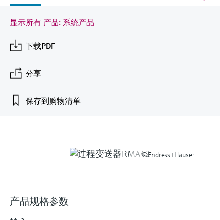
会
的指导课程与资源，随时随地提升技能。
measurement
电力与能源
光学分析
Conductive level measurement
全自动水质采样仪
温度开关
能量管理仪和应用管理仪
空气质量测量装置
Netilion Device Viewer
您的Endress+Hauser职业生涯
文化与价值观
Endress+Hauser SICK
查找市场活动及培训
显示所有 产品: 系统产品
活动和培训
Job opportunities at
选购全部
采矿、矿物加工及冶金：打造可持
根据需要，从培训、研讨会、展会、峰会或
Endress+Hauser SICK
Netilion IIoT
Float switch level measurement
TOC、COD和SAC分析仪
表面温度计
浪涌保护器
烟雾探测器
Netilion Water
可持续发展
Endress+Hauser Technology China
续的未来
下载PDF
在线研讨会等各种活动中灵活选择。
软件
放射线物位测量
ORP电极和变送器
线缆式温度计
选购全部
视距测量仪
关联公司
公用工程：可靠使用蒸汽
分享
阻旋料位开关
污泥界面传感器和变送器
多点温度计
超高探测器
保存到购物清单
产品工具
所有行业的关注焦点
伺服液位测量
营养盐分析仪和传感器
选购全部
选购全部
通过产品筛选，选择测量仪表
工业领域的可持续发展解决方案
机电式物位测量
金属分析仪
通过产品特性查找适当的测量设备、软件或
©Endress+Hauser
系统组件。
数字化驱动流程工业转型升级
F
L
E
X
微波限位栅物位测量
光度计
Applicator 选型和计算软件
决策级过程透明度，赋能卓越运营
通过应用参数查找、选择并配置产品
Level measurement with pressure
微波传输测量原理
产品规格参数
Device Viewer