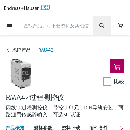
Back
Back
Back
Back
Back
Back
Back
Back
Back
Back
Back
Back
Back
Back
Back
Back
Back
Back
Back
Back
Back
Back
Back
Back
Back
Back
Back
Back
Back
Back
Back
Back
Back
Back
现场仪表
现场仪表
现场仪表
现场仪表
现场仪表
现场仪表
现场仪表
现场仪表
现场仪表
现场仪表
服务产品
服务产品
服务产品
服务产品
服务产品
服务产品
行业应用
行业应用
行业应用
行业应用
行业应用
行业应用
行业应用
行业应用
行业应用
支持
公司
公司
公司
公司
公司
公司
公司
公司
现场仪表
流量
物位测量
液体分析
温度测量
压力测量
系统产品
光学分析
Netilion IIoT
服务产品
Project and commissioning
技术支持服务
仪表维护
仪表性能优化服务
行业应用
支持
公司
Endress+Hauser集团
生产中心
集团实力
新闻与案例
活动和培训
您的Endress+Hauser职业生
services
涯
流量
电磁流量计
雷达物位测量
pH电极和变送器
温度变送器
绝压和表压测量
数据管理仪&数据记录仪
TDLAS和QF分析仪
Netilion Value
Project and commissioning services
远程技术支持
验证服务
校准报告分析
食品与饮料
快速获取服务支持！
Endress+Hauser集团
公司概况
物位和压力测量
过程安全性
新闻与案例总览
培训
系统产品
RMA42
现
技术支持中心 —— Endress+Hauser提供全方
仪表调试服务
Explore open positions
场
位服务，与您相伴前行
物位测量
科里奥利质量流量计
Vibronic point level detection
电导率传感器和变送器
工业温度计
差压测量
过程测控仪
拉曼光谱分析仪
Netilion Health
技术支持服务
远程资产监控
现场仪表校准服务
优化校准间隔时间
水务和环境：保护 —— 节约 —— 提高
生产中心
Endress+Hauser在中国
Endress+Hauser流量
网络安全性
所有文章
研讨会
仪
Industrial Project Management
在Endress+Hauser工作
表
下载区
液体分析
超声波流量计
导波雷达物位测量
浊度传感器和变送器
保护套管
选购全部
电源和安全栅
排放监测解决方案
Netilion Analytics
仪表维护
Process Instrumentation Courses
预防性维护服务
动态现场仪表评价和分析服务
石油与天然气：促进能源转型，实
集团实力
恩德斯豪斯科技中国
Endress+Hauser 液体分析
过程自动化项目流程
新闻稿
展览会
比较
搜索和下载技术手册, 宣传资料, 出版物, 软
现净零目标
Extended warranty
件更新, 视频, 证书等各类文件!
更多工作机会
温度测量
涡街流量计
超声波物位测量
氯传感器和变送器
高温型温度计
WirelessHART解决方案
颗粒测量设备
Netilion Library
仪表性能优化服务
Repair of measuring instruments
客户案例
财务业绩
温度+系统产品
My Endress+Hauser
事实速览
在线研讨会和回放
RMA42过程测控仪
学习
生命科学：创新技术助推卓越运营
四线制过程测控仪，带控制单元，DIN导轨安装，两
德国耶拿分析仪器公司的工作机会
压力测量
热式质量流量计
电容物位测量
溶解氧传感器和变送器
卫生型温度计
网关和调制解调器
数字分析仪解决方案
Netilion Inventory
View all
新闻与案例
集团管理层
Endress+Hauser 数字解决方案
建立电子采购流程，从容应对未来
媒体活动
峰会
路通用传感器输入，可选SIL认证
化工：深化合作，助推可持续成功
需求
学习中心
IST创新传感器技术公司的工作机
系统产品
Differential pressure flow
静压液位测量
实验室检测仪表和便携式pH计
紧凑型温度计
设备配置用平板电脑
过程气体分析仪
Netilion Connect
活动和培训
发展历程
Endress+Hauser 光学分析
线下活动
学习中心 - 探索Endress+Hauser学习平台上
产品概览
规格参数
资料下载
附件备件
关联