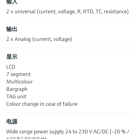
输入
选购全部
Memosens数字技术
查找产品具体信息和文档
2 x universal (current, voltage, R, RTD, TC, resistance)
选购全部
备件查找工具
输出
您可通过产品型号、订单代码或序列号，轻
松查找所需备件。
2 x Analog (current, voltage)
显示
LCD
7 segment
Multicolour
Bargraph
TAG unit
Colour change in case of failure
电源
Wide range power supply 24 to 230 V AC/DC (-20 % /
+10 %) 50/60 Hz