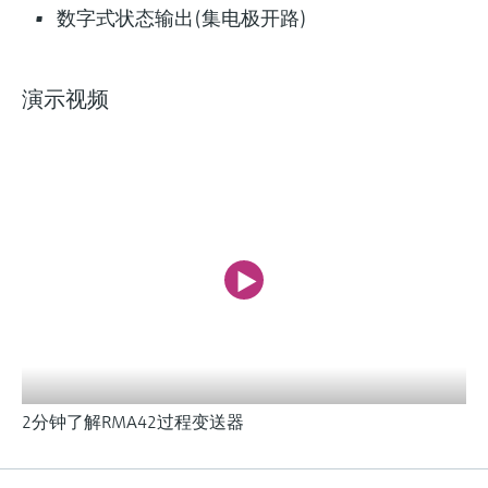
数字式状态输出(集电极开路)
11)
Lean选型 (2)
Extended选型 (2)
当前结果
L
E
演示视频
轻松应对关键工艺的
什么是FLEX产品选型
测量挑战
F
L
E
X
RIA45过程测控仪
带变送功能的彩色过程指示仪具有计算和线性化
功能，适合面板安装。连接的传感器可通过回路
供电。
2分钟了解RMA42过程变送器
输入
2 x universal (U, I, R, RTD, TC)