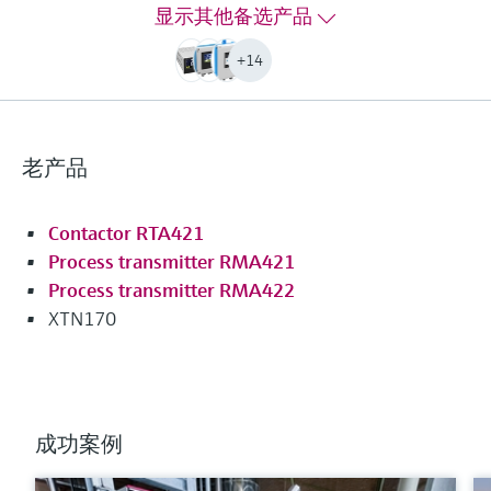
显示其他备选产品
输出
1 x loop power supply
+14
显示
Multicolor backlight LCD
White/black/yellow
Bargraph
老产品
Unit
TAG
Alarm warning in plain text
Contactor RTA421
电源
Process transmitter RMA421
20...250V AC/DC
Process transmitter RMA422
更多信息
XTN170
比较
成功案例