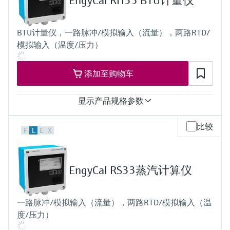
EngyCal RH33 BTU计量仪
BTU计量仪，一路脉冲/模拟输入（流量），两路RTD/
模拟输入（温度/压力）
添加至购物车
显示产品规格参数
输入
比较
F
L
E
X
1x Puls/Analog
2x RTD/Analog
Loop power supply 24V DC (+/-16%)
输出
EngyCal RS33蒸汽计算仪
1x 4...20mA
2x digital (Open Collector)
显示
一路脉冲/模拟输入（流量），两路RTD/模拟输入（温
160 x 80 Dot-Matrix LCD with white backlit
度/压力）
colour change in case of alarm event
active display area 70 x 34 mm