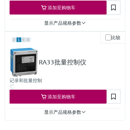
计算结果
添加至购物车
heat quantity and heat quantity difference
显示产品规格参数
输入
比较
F
L
E
X
1x Puls/Analog for flow
2x RTD/Analog for temperature and pressure
Loop power supply 24V DC (+/-16%)
输出
RA33批量控制仪
1x 4...20mA
2x digital (Open Collector)
显示
记录和批量控制
160 x 80 Dot-Matrix LCD with white backlit
colour change in case of alarm event
active display area 70 x 34 mm
添加至购物车
计算结果
IAPWS-IF97
显示产品规格参数
输入