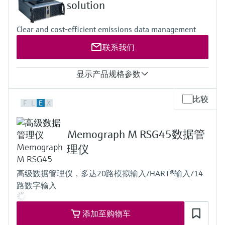
选购全部
Memosens数字技术
输入类型包括 4 至 20 mA、0 至 20 mA、0 至 5 V、1 至 5 V
solution
查找产品具体信息和文档
mA 输入精度：在 21 °C 时为 0.002% FS，在 0 ... 60 °C 范围内为
0.008%，长期稳定性为每年 0.01%
选购全部
Clear and cost-efficient emissions data management
分辨率 24 位。模拟输入共用同一接地，相对于所有其他电子
备件查找工具
元件呈浮地状态。
您可通过产品型号、订单代码或序列号，轻
联系我们
对于 100 欧姆输入，分辨率 2x 0.02 °C 。误差取决于量程 0 ...
松查找所需备件。
50 °C ：误差 <0.05 °C 或更好； -220 至 +220 °C：误差 <0.5 °C
或更好
显示产品规格参数
4 个独立的 HART 回路输入，此外还支持 4 至 20 mA 信号
支持每个变送器回路的多点连接，并支持冗余 FC 运行
值类型
比较
4路单脉冲或双脉冲输入。可在多种电压下调节触发电平。单
F
L
E
X
5 s 值, 网格值, 日均值, 月均值, 年均值, 动态平均值,光栅货运, 日
脉冲和双脉冲的频率范围最高可达10 kHz。符合ISO 6551、IP
排放量, 月负荷, 年排放量, 月平均值年数> 排放限值, 日平均值
252和API 5.5标准。真正实现A级和B级测量。
年数 > 110% 排放限值, 光栅值95% 年百分位数 < 200% 排放限
4路周期时间输入，范围为100μs至5000μs。分辨率<1ns
Memograph M RSG45数据管
值, 无效日平均值的年数
16路数字状态输入。分辨率100 ns（10 MHz）
理仪
4路支持1、2和4球探测器配置模式。分辨率100 ns（10
MHz）
2路RS485/RS232串行端口，用于连接超声波流量计、打印机
高级数据管理仪，多达20路模拟输入/HART®输入/14
或通用设备，传输速率115 kb
路数字输入
Flow-X/P：4个RS485/RS232接口和1个RS232接口
Flow-X/C：2个RS485/RS232接口和1个RS485接口
可选配置：2个RS485/RS232接口和2个RS485接口
添加至购物车
2个RJ45以太网接口，支持TCP/IP