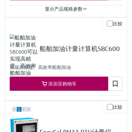
输出
显示产品规格参数
4路模拟输出，用于过程输出及流量/压力控制。分辨率14位，
精度0.075%满量程。 模拟输出共享同一接地端，相对于其他
输入
所有电气线路采用悬浮接地设计。
比较
0...20 universal
16路数字输出，集电极开路。额定值：100mA @24V
HART
4路脉冲输出，集电极开路，频率范围 0.01 至 500 Hz
6…14 digital
1路流量计脉冲输出，用于远程校验流量计算机。分辨率
输出
100ns（1MHz）
船舶加油计量计算机SBC600
2 analog
4路频率输出，用于模拟流量计信号。最大频率 10KHz，精度
显示
0.1%
7“ TFT
实现高精度、高效率船舶加油
存储/记录
internal memory
SD card
添加至购物车
USB flash drive
计算结果
Mass/heat quantity
heat quantity difference
比较
F
L
E
X