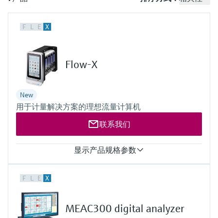
会
的指导课程与资源，随时随地提升技能。
measurement
电力与能源
光学分析
Conductive level measurement
全自动水质采样仪
温度开关
能量管理仪和应用管理仪
空气质量测量装置
Netilion Device Viewer
您的Endress+Hauser职业生涯
文化与价值观
Endress+Hauser SICK
查找市场活动及培训
活动和培训
Job opportunities at
F
L
E
X
选购全部
采矿、矿物加工及冶金：打造可持
根据需要，从培训、研讨会、展会、峰会或
Endress+Hauser SICK
Netilion IIoT
Float switch level measurement
TOC、COD和SAC分析仪
表面温度计
浪涌保护器
烟雾探测器
Netilion Water
可持续发展
Endress+Hauser Technology China
续的未来
在线研讨会等各种活动中灵活选择。
Flow-X
软件
放射线物位测量
ORP电极和变送器
线缆式温度计
选购全部
视距测量仪
关联公司
公用工程：可靠使用蒸汽
阻旋料位开关
污泥界面传感器和变送器
多点温度计
超高探测器
New
用于计量解决方案的理想流量计算机
产品工具
所有行业的关注焦点
伺服液位测量
营养盐分析仪和传感器
选购全部
选购全部
联系我们
通过产品筛选，选择测量仪表
工业领域的可持续发展解决方案
机电式物位测量
金属分析仪
通过产品特性查找适当的测量设备、软件或
显示产品规格参数
系统组件。
数字化驱动流程工业转型升级
微波限位栅物位测量
光度计
流路数
F
L
E
X
Applicator 选型和计算软件
每个模块最多支持4个气路或4个液路运行（Flow-X/M、Flow-
决策级过程透明度，赋能卓越运营
X/C）
通过应用参数查找、选择并配置产品
Level measurement with pressure
微波传输测量原理
输入
MEAC300 digital analyzer
6路模拟变送器输入，高精度
Device Viewer