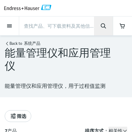
Back
Back
Back
Back
Back
Back
Back
Back
Back
Back
Back
Back
Back
Back
Back
Back
Back
Back
Back
Back
Back
Back
Back
Back
Back
Back
Back
Back
Back
Back
Back
Back
Back
Back
现场仪表
现场仪表
现场仪表
现场仪表
现场仪表
现场仪表
现场仪表
现场仪表
现场仪表
现场仪表
服务产品
服务产品
服务产品
服务产品
服务产品
服务产品
行业应用
行业应用
行业应用
行业应用
行业应用
行业应用
行业应用
行业应用
行业应用
支持
公司
公司
公司
公司
公司
公司
公司
公司
现场仪表
流量
物位测量
液体分析
温度测量
压力测量
系统产品
光学分析
Netilion IIoT
服务产品
Project and commissioning
技术支持服务
仪表维护
仪表性能优化服务
行业应用
支持
公司
Endress+Hauser集团
生产中心
集团实力
新闻与案例
活动和培训
您的Endress+Hauser职业生
services
涯
Back to
系统产品
能量管理仪和应用管理
流量
电磁流量计
雷达物位测量
pH电极和变送器
温度变送器
绝压和表压测量
数据管理仪&数据记录仪
TDLAS和QF分析仪
Netilion Value
Project and commissioning services
远程技术支持
验证服务
校准报告分析
食品与饮料
快速获取服务支持！
Endress+Hauser集团
公司概况
物位和压力测量
过程安全性
新闻与案例总览
培训
技术支持中心 —— Endress+Hauser提供全方
仪表调试服务
Explore open positions
仪
位服务，与您相伴前行
物位测量
科里奥利质量流量计
Vibronic point level detection
电导率传感器和变送器
工业温度计
差压测量
过程测控仪
拉曼光谱分析仪
Netilion Health
技术支持服务
远程资产监控
现场仪表校准服务
优化校准间隔时间
水务和环境：保护 —— 节约 —— 提高
生产中心
Endress+Hauser在中国
Endress+Hauser流量
网络安全性
所有文章
研讨会
Industrial Project Management
在Endress+Hauser工作
下载区
液体分析
超声波流量计
导波雷达物位测量
浊度传感器和变送器
保护套管
选购全部
电源和安全栅
排放监测解决方案
Netilion Analytics
仪表维护
Process Instrumentation Courses
预防性维护服务
动态现场仪表评价和分析服务
石油与天然气：促进能源转型，实
集团实力
恩德斯豪斯科技中国
Endress+Hauser 液体分析
过程自动化项目流程
新闻稿
展览会
搜索和下载技术手册, 宣传资料, 出版物, 软
能量管理仪和应用管理仪，用于过程值监测
现净零目标
Extended warranty
件更新, 视频, 证书等各类文件!
更多工作机会
温度测量
涡街流量计
超声波物位测量
氯传感器和变送器
高温型温度计
WirelessHART解决方案
颗粒测量设备
Netilion Library
仪表性能优化服务
Repair of measuring instruments
客户案例
财务业绩
温度+系统产品
My Endress+Hauser
事实速览
在线研讨会和回放
学习
生命科学：创新技术助推卓越运营
德国耶拿分析仪器公司的工作机会
压力测量
热式质量流量计
电容物位测量
溶解氧传感器和变送器
卫生型温度计
网关和调制解调器
数字分析仪解决方案
Netilion Inventory
View all
新闻与案例
集团管理层
Endress+Hauser 数字解决方案
建立电子采购流程，从容应对未来
媒体活动
峰会
筛选
化工：深化合作，助推可持续成功
需求
学习中心
IST创新传感器技术公司的工作机
系统产品
Differential pressure flow
静压液位测量
实验室检测仪表和便携式pH计
紧凑型温度计
设备配置用平板电脑
过程气体分析仪
Netilion Connect
活动和培训
发展历程
Endress+Hauser 光学分析
线下活动
学习中心 - 探索Endress+Hauser学习平台上
7
产品
排序方式：
相关性