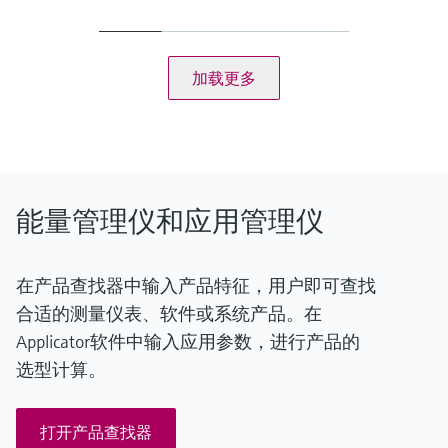
1 x analogue (I) / pulse (for flow)
1 x RTD (for temperature)
1 x analogue (I) (for density)
Loop power supply 24V DC (+/-16%)
加载更多
输出
1 x analogue (I) / pulse (active)
2 x open collector
显示
160 x 80 Dot-Matrix LCD with white backlit
Colour change in case of alarm event
Active display area 70 x 34 mm
能量管理仪和应用管理仪
计算结果
Volume calculation
在产品查找器中输入产品特征，用户即可查找
合适的测量仪表、软件或系统产品。在
Applicator软件中输入应用参数，进行产品的
选型计算。
打开产品查找器