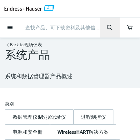
Back
Back
Back
Back
Back
Back
Back
Back
Back
Back
Back
Back
Back
Back
Back
Back
Back
Back
Back
Back
Back
Back
Back
Back
Back
Back
Back
Back
Back
Back
Back
Back
Back
Back
现场仪表
现场仪表
现场仪表
现场仪表
现场仪表
现场仪表
现场仪表
现场仪表
现场仪表
现场仪表
服务产品
服务产品
服务产品
服务产品
服务产品
服务产品
行业应用
行业应用
行业应用
行业应用
行业应用
行业应用
行业应用
行业应用
行业应用
支持
公司
公司
公司
公司
公司
公司
公司
公司
现场仪表
流量
物位测量
液体分析
温度测量
压力测量
系统产品
光学分析
Netilion IIoT
服务产品
Project and commissioning
技术支持服务
仪表维护
仪表性能优化服务
行业应用
支持
公司
Endress+Hauser集团
生产中心
集团实力
新闻与案例
活动和培训
您的Endress+Hauser职业生
Back to
现场仪表
services
涯
系统产品
流量
电磁流量计
雷达物位测量
pH电极和变送器
温度变送器
绝压和表压测量
数据管理仪&数据记录仪
TDLAS和QF分析仪
Netilion Value
Project and commissioning services
远程技术支持
验证服务
校准报告分析
食品与饮料
快速获取服务支持！
Endress+Hauser集团
公司概况
物位和压力测量
过程安全性
新闻与案例总览
培训
技术支持中心 —— Endress+Hauser提供全方
仪表调试服务
Explore open positions
位服务，与您相伴前行
物位测量
科里奥利质量流量计
Vibronic point level detection
电导率传感器和变送器
工业温度计
差压测量
过程测控仪
拉曼光谱分析仪
Netilion Health
技术支持服务
远程资产监控
现场仪表校准服务
优化校准间隔时间
水务和环境：保护 —— 节约 —— 提高
生产中心
Endress+Hauser在中国
Endress+Hauser流量
网络安全性
所有文章
研讨会
系统和数据管理器产品概述
Industrial Project Management
在Endress+Hauser工作
下载区
液体分析
超声波流量计
导波雷达物位测量
浊度传感器和变送器
保护套管
选购全部
电源和安全栅
排放监测解决方案
Netilion Analytics
仪表维护
Process Instrumentation Courses
预防性维护服务
动态现场仪表评价和分析服务
石油与天然气：促进能源转型，实
集团实力
恩德斯豪斯科技中国
Endress+Hauser 液体分析
过程自动化项目流程
新闻稿
展览会
搜索和下载技术手册, 宣传资料, 出版物, 软
现净零目标
Extended warranty
件更新, 视频, 证书等各类文件!
更多工作机会
温度测量
涡街流量计
超声波物位测量
氯传感器和变送器
高温型温度计
WirelessHART解决方案
颗粒测量设备
Netilion Library
仪表性能优化服务
Repair of measuring instruments
客户案例
财务业绩
温度+系统产品
My Endress+Hauser
事实速览
在线研讨会和回放
类别
学习
生命科学：创新技术助推卓越运营
德国耶拿分析仪器公司的工作机会
数据管理仪&数据记录仪
过程测控仪
压力测量
热式质量流量计
电容物位测量
溶解氧传感器和变送器
卫生型温度计
网关和调制解调器
数字分析仪解决方案
Netilion Inventory
View all
新闻与案例
集团管理层
Endress+Hauser 数字解决方案
建立电子采购流程，从容应对未来
媒体活动
峰会
化工：深化合作，助推可持续成功
需求
学习中心
IST创新传感器技术公司的工作机
电源和安全栅
WirelessHART解决方案
系统产品
Differential pressure flow
静压液位测量
实验室检测仪表和便携式pH计
紧凑型温度计
设备配置用平板电脑
过程气体分析仪
Netilion Connect
活动和培训
发展历程
Endress+Hauser 光学分析
线下活动
学习中心 - 探索Endress+Hauser学习平台上