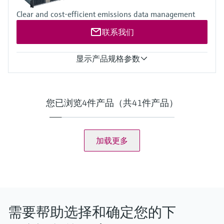
0.008%，长期稳定性为每年 0.01%
Clear and cost-efficient emissions data management
分辨率 24 位。模拟输入共用同一接地，相对于所有其他电子
元件呈浮地状态。
联系我们
对于 100 欧姆输入，分辨率 2x 0.02 °C 。误差取决于量程 0 ...
50 °C ：误差 <0.05 °C 或更好； -220 至 +220 °C：误差 <0.5 °C
或更好
显示产品规格参数
4 个独立的 HART 回路输入，此外还支持 4 至 20 mA 信号
支持每个变送器回路的多点连接，并支持冗余 FC 运行
值类型
4路单脉冲或双脉冲输入。可在多种电压下调节触发电平。单
5 s 值, 网格值, 日均值, 月均值, 年均值, 动态平均值,光栅货运, 日
脉冲和双脉冲的频率范围最高可达10 kHz。符合ISO 6551、IP
排放量, 月负荷, 年排放量, 月平均值年数> 排放限值, 日平均值
您已浏览4件产品（共41件产品）
252和API 5.5标准。真正实现A级和B级测量。
年数 > 110% 排放限值, 光栅值95% 年百分位数 < 200% 排放限
4路周期时间输入，范围为100μs至5000μs。分辨率<1ns
值, 无效日平均值的年数
16路数字状态输入。分辨率100 ns（10 MHz）
4路支持1、2和4球探测器配置模式。分辨率100 ns（10
加载更多
MHz）
2路RS485/RS232串行端口，用于连接超声波流量计、打印机
或通用设备，传输速率115 kb
Flow-X/P：4个RS485/RS232接口和1个RS232接口
Flow-X/C：2个RS485/RS232接口和1个RS485接口
可选配置：2个RS485/RS232接口和2个RS485接口
2个RJ45以太网接口，支持TCP/IP
需要帮助选择和确定您的下
输出