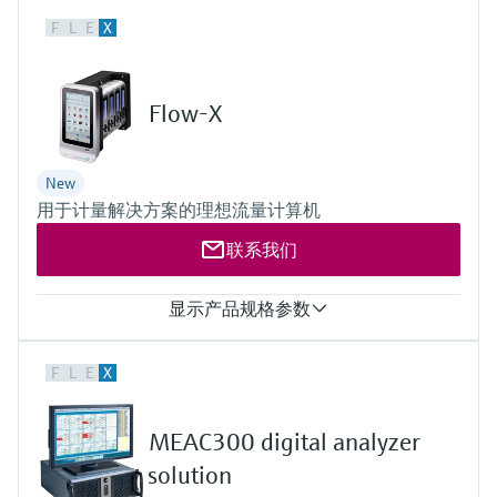
输入
F
L
E
X
Camera:
8 MP camera on the back with auto focus and LED flash with
1500 mcd
2 MP camera on the front
Flow-X
Scanner:
1D/2D barcode scanner
New
用于计量解决方案的理想流量计算机
联系我们
显示产品规格参数
流路数
F
L
E
X
每个模块最多支持4个气路或4个液路运行（Flow-X/M、Flow-
X/C）
输入
MEAC300 digital analyzer
6路模拟变送器输入，高精度
输入类型包括 4 至 20 mA、0 至 20 mA、0 至 5 V、1 至 5 V
solution
mA 输入精度：在 21 °C 时为 0.002% FS，在 0 ... 60 °C 范围内为