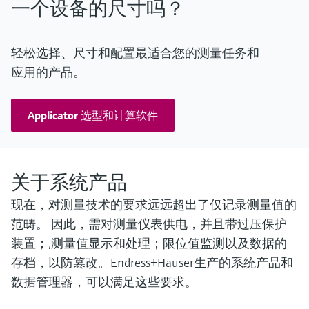
一个设备的尺寸吗？
4路模拟输出，用于过程输出及流量/压力控制。分辨率14位，
精度0.075%满量程。 模拟输出共享同一接地端，相对于其他
所有电气线路采用悬浮接地设计。
16路数字输出，集电极开路。额定值：100mA @24V
轻松选择、尺寸和配置最适合您的测量任务和
4路脉冲输出，集电极开路，频率范围 0.01 至 500 Hz
应用的产品。
1路流量计脉冲输出，用于远程校验流量计算机。分辨率
100ns（1MHz）
4路频率输出，用于模拟流量计信号。最大频率 10KHz，精度
0.1%
Applicator 选型和计算软件
关于系统产品
现在，对测量技术的要求远远超出了仅记录测量值的
范畴。 因此，需对测量仪表供电，并且带过压保护
装置；,测量值显示和处理；限位值监测以及数据的
存档，以防篡改。Endress+Hauser生产的系统产品和
数据管理器，可以满足这些要求。