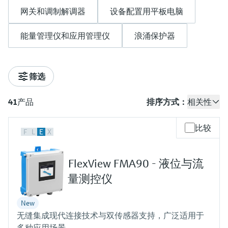
会
的指导课程与资源，随时随地提升技能。
measurement
电力与能源
网关和调制解调器
设备配置用平板电脑
光学分析
Conductive level measurement
全自动水质采样仪
温度开关
能量管理仪和应用管理仪
空气质量测量装置
Netilion Device Viewer
您的Endress+Hauser职业生涯
文化与价值观
Endress+Hauser SICK
查找市场活动及培训
活动和培训
Job opportunities at
选购全部
采矿、矿物加工及冶金：打造可持
能量管理仪和应用管理仪
浪涌保护器
根据需要，从培训、研讨会、展会、峰会或
Endress+Hauser SICK
Netilion IIoT
Float switch level measurement
TOC、COD和SAC分析仪
表面温度计
浪涌保护器
烟雾探测器
Netilion Water
可持续发展
Endress+Hauser Technology China
续的未来
在线研讨会等各种活动中灵活选择。
软件
放射线物位测量
ORP电极和变送器
线缆式温度计
选购全部
视距测量仪
关联公司
公用工程：可靠使用蒸汽
筛选
阻旋料位开关
污泥界面传感器和变送器
多点温度计
超高探测器
41
产品
排序方式：
相关性
产品工具
所有行业的关注焦点
伺服液位测量
营养盐分析仪和传感器
选购全部
选购全部
比较
F
L
E
X
通过产品筛选，选择测量仪表
工业领域的可持续发展解决方案
机电式物位测量
金属分析仪
通过产品特性查找适当的测量设备、软件或
FlexView FMA90 - 液位与流
系统组件。
数字化驱动流程工业转型升级
微波限位栅物位测量
光度计
量测控仪
Applicator 选型和计算软件
决策级过程透明度，赋能卓越运营
通过应用参数查找、选择并配置产品
Level measurement with pressure
微波传输测量原理
New
无缝集成现代连接技术与双传感器支持，广泛适用于
Device Viewer
多种应用场景