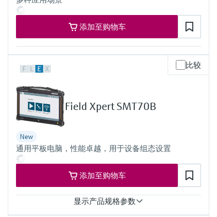
选购全部
Memosens数字技术
查找产品具体信息和文档
选购全部
添加至购物车
备件查找工具
您可通过产品型号、订单代码或序列号，轻
松查找所需备件。
比较
F
L
E
X
Field Xpert SMT70B
New
通用平板电脑，性能卓越，用于设备组态设置
添加至购物车
显示产品规格参数