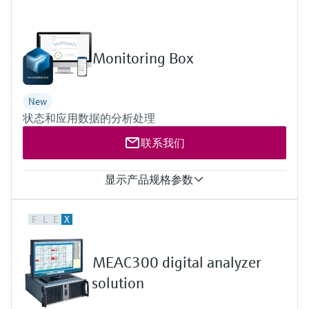
会
的指导课程与资源，随时随地提升技能。
measurement
电力与能源
光学分析
Conductive level measurement
全自动水质采样仪
温度开关
能量管理仪和应用管理仪
空气质量测量装置
Netilion Device Viewer
您的Endress+Hauser职业生涯
文化与价值观
Endress+Hauser SICK
查找市场活动及培训
活动和培训
Job opportunities at
选购全部
采矿、矿物加工及冶金：打造可持
根据需要，从培训、研讨会、展会、峰会或
Endress+Hauser SICK
Monitoring Box
Netilion IIoT
Float switch level measurement
TOC、COD和SAC分析仪
表面温度计
浪涌保护器
烟雾探测器
Netilion Water
可持续发展
Endress+Hauser Technology China
续的未来
在线研讨会等各种活动中灵活选择。
软件
放射线物位测量
ORP电极和变送器
线缆式温度计
选购全部
视距测量仪
关联公司
公用工程：可靠使用蒸汽
New
状态和应用数据的分析处理
阻旋料位开关
污泥界面传感器和变送器
多点温度计
超高探测器
联系我们
产品工具
所有行业的关注焦点
伺服液位测量
营养盐分析仪和传感器
选购全部
选购全部
显示产品规格参数
通过产品筛选，选择测量仪表
工业领域的可持续发展解决方案
机电式物位测量
金属分析仪
支持的产品
通过产品特性查找适当的测量设备、软件或
F
L
E
X
FLOWSIC200, GM32, MCS100FT, MCS200HW, MCS300P,
系统组件。
数字化驱动流程工业转型升级
MERCEM300Z, VICOTEC320, VICOTEC450, VISIC100SF,
微波限位栅物位测量
光度计
VISIC50SF, DUSTHUNTER SB100, DUSTHUNTER SP100,
Applicator 选型和计算软件
MEAC300 digital analyzer
FLOWSIC100, MARSIC300, VICOTEC410, GMS800 (DEFOR +
决策级过程透明度，赋能卓越运营
通过应用参数查找、选择并配置产品
Level measurement with pressure
微波传输测量原理
OXOR)
solution
数据输出
Device Viewer
Monitoring Box frontend