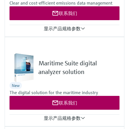
选购全部
Memosens数字技术
Clear and cost-efficient emissions data management
Alerts in the dashboard
查找产品具体信息和文档
Notifications via email
联系我们
选购全部
Data export (CSV)
备件查找工具
Data integration into foreign systems (API)
您可通过产品型号、订单代码或序列号，轻
托管
显示产品规格参数
松查找所需备件。
Off-premise: https://monitoringbox.endress.com
Industrial PC, other solutions on request
值类型
合同类型
5 s 值, 网格值, 日均值, 月均值, 年均值, 动态平均值,光栅货运, 日
SaaS (Software as a Service)
排放量, 月负荷, 年排放量, 月平均值年数> 排放限值, 日平均值
年数 > 110% 排放限值, 光栅值95% 年百分位数 < 200% 排放限
Maritime Suite digital
值, 无效日平均值的年数
analyzer solution
New
The digital solution for the maritime industry
联系我们
显示产品规格参数