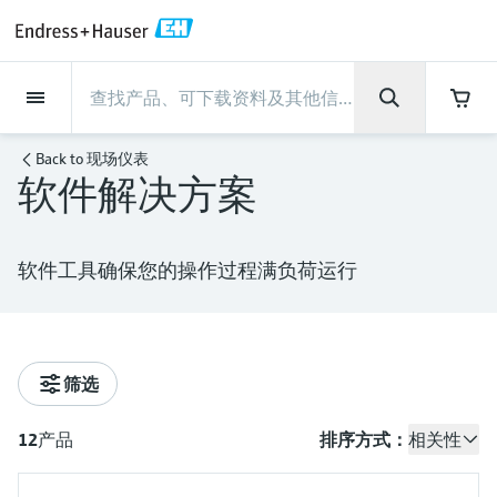
Back
Back
Back
Back
Back
Back
Back
Back
Back
Back
Back
Back
Back
Back
Back
Back
Back
Back
Back
Back
Back
Back
Back
Back
Back
Back
Back
Back
Back
Back
Back
Back
Back
Back
现场仪表
现场仪表
现场仪表
现场仪表
现场仪表
现场仪表
现场仪表
现场仪表
现场仪表
现场仪表
服务产品
服务产品
服务产品
服务产品
服务产品
服务产品
行业应用
行业应用
行业应用
行业应用
行业应用
行业应用
行业应用
行业应用
行业应用
支持
公司
公司
公司
公司
公司
公司
公司
公司
现场仪表
流量
物位测量
液体分析
温度测量
压力测量
系统产品
光学分析
Netilion IIoT
服务产品
Project and commissioning
技术支持服务
仪表维护
仪表性能优化服务
行业应用
支持
公司
Endress+Hauser集团
生产中心
集团实力
新闻与案例
活动和培训
您的Endress+Hauser职业生
Back to
现场仪表
services
涯
软件解决方案
流量
电磁流量计
雷达物位测量
pH电极和变送器
温度变送器
绝压和表压测量
数据管理仪&数据记录仪
TDLAS和QF分析仪
Netilion Value
Project and commissioning services
远程技术支持
验证服务
校准报告分析
食品与饮料
快速获取服务支持！
Endress+Hauser集团
公司概况
物位和压力测量
过程安全性
新闻与案例总览
培训
技术支持中心 —— Endress+Hauser提供全方
仪表调试服务
Explore open positions
位服务，与您相伴前行
物位测量
科里奥利质量流量计
Vibronic point level detection
电导率传感器和变送器
工业温度计
差压测量
过程测控仪
拉曼光谱分析仪
Netilion Health
技术支持服务
远程资产监控
现场仪表校准服务
优化校准间隔时间
水务和环境：保护 —— 节约 —— 提高
生产中心
Endress+Hauser在中国
Endress+Hauser流量
网络安全性
所有文章
研讨会
软件工具确保您的操作过程满负荷运行
Industrial Project Management
在Endress+Hauser工作
下载区
液体分析
超声波流量计
导波雷达物位测量
浊度传感器和变送器
保护套管
选购全部
电源和安全栅
排放监测解决方案
Netilion Analytics
仪表维护
Process Instrumentation Courses
预防性维护服务
动态现场仪表评价和分析服务
石油与天然气：促进能源转型，实
集团实力
恩德斯豪斯科技中国
Endress+Hauser 液体分析
过程自动化项目流程
新闻稿
展览会
搜索和下载技术手册, 宣传资料, 出版物, 软
现净零目标
Extended warranty
件更新, 视频, 证书等各类文件!
更多工作机会
温度测量
涡街流量计
超声波物位测量
氯传感器和变送器
高温型温度计
WirelessHART解决方案
颗粒测量设备
Netilion Library
仪表性能优化服务
Repair of measuring instruments
客户案例
财务业绩
温度+系统产品
My Endress+Hauser
事实速览
在线研讨会和回放
筛选
学习
生命科学：创新技术助推卓越运营
德国耶拿分析仪器公司的工作机会
压力测量
热式质量流量计
电容物位测量
溶解氧传感器和变送器
卫生型温度计
网关和调制解调器
数字分析仪解决方案
Netilion Inventory
View all
新闻与案例
集团管理层
Endress+Hauser 数字解决方案
建立电子采购流程，从容应对未来
媒体活动
峰会
12
产品
排序方式：
相关性
化工：深化合作，助推可持续成功
需求
学习中心
IST创新传感器技术公司的工作机
系统产品
Differential pressure flow
静压液位测量
实验室检测仪表和便携式pH计
紧凑型温度计
设备配置用平板电脑
过程气体分析仪
Netilion Connect
活动和培训
发展历程
Endress+Hauser 光学分析
线下活动
学习中心 - 探索Endress+Hauser学习平台上