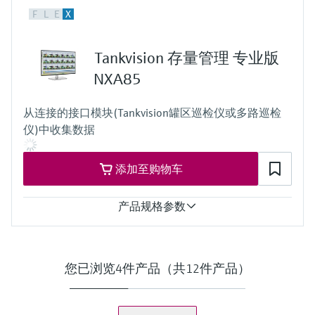
任务
F
L
E
X
MARpems：洗涤器应用的冗余排放监测
MARdiagnostics：船舶分析仪的状态监测
MARlogger：基于排放物质量流量计算的温室气体监测
Tankvision 存量管理 专业版
托管
MARpems：本地部署：DNV认证的船舶工业电脑
NXA85
MARdiagnostics：远程部署：monitoringbox.endress.com
MARlogger：本地部署：DNV认证的船舶工业电脑或用户服务
从连接的接口模块(Tankvision罐区巡检仪或多路巡检
器上的虚拟机
仪)中收集数据
合同类型
MARpems: 软件
MARdiagnostics: SaaS (Software as a Service)
添加至购物车
MARlogger: 软件
产品规格参数
应用任务
数据采集
数据管理
您已浏览4件产品（共12件产品）
过程监测与可视化
接口
OPC classic