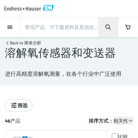
Back
Back
Back
Back
Back
Back
Back
Back
Back
Back
Back
Back
Back
Back
Back
Back
Back
Back
Back
Back
Back
Back
Back
Back
Back
Back
Back
Back
Back
Back
Back
Back
Back
Back
现场仪表
现场仪表
现场仪表
现场仪表
现场仪表
现场仪表
现场仪表
现场仪表
现场仪表
现场仪表
服务产品
服务产品
服务产品
服务产品
服务产品
服务产品
行业应用
行业应用
行业应用
行业应用
行业应用
行业应用
行业应用
行业应用
行业应用
支持
公司
公司
公司
公司
公司
公司
公司
公司
现场仪表
流量
物位测量
液体分析
温度测量
压力测量
系统产品
光学分析
Netilion IIoT
服务产品
Project and commissioning
技术支持服务
仪表维护
仪表性能优化服务
行业应用
支持
公司
Endress+Hauser集团
生产中心
集团实力
新闻与案例
活动和培训
您的Endress+Hauser职业生
Back to
液体分析
services
涯
溶解氧传感器和变送器
流量
电磁流量计
雷达物位测量
pH电极和变送器
温度变送器
绝压和表压测量
数据管理仪&数据记录仪
TDLAS和QF分析仪
Netilion Value
Project and commissioning services
远程技术支持
验证服务
校准报告分析
食品与饮料
快速获取服务支持！
Endress+Hauser集团
公司概况
物位和压力测量
过程安全性
新闻与案例总览
培训
技术支持中心 —— Endress+Hauser提供全方
仪表调试服务
Explore open positions
位服务，与您相伴前行
物位测量
科里奥利质量流量计
Vibronic point level detection
电导率传感器和变送器
工业温度计
差压测量
过程测控仪
拉曼光谱分析仪
Netilion Health
技术支持服务
远程资产监控
现场仪表校准服务
优化校准间隔时间
水务和环境：保护 —— 节约 —— 提高
生产中心
Endress+Hauser在中国
Endress+Hauser流量
网络安全性
所有文章
研讨会
进行高精度溶解氧测量，在各个行业中广泛使用
Industrial Project Management
在Endress+Hauser工作
下载区
液体分析
超声波流量计
导波雷达物位测量
浊度传感器和变送器
保护套管
选购全部
电源和安全栅
排放监测解决方案
Netilion Analytics
仪表维护
Process Instrumentation Courses
预防性维护服务
动态现场仪表评价和分析服务
石油与天然气：促进能源转型，实
集团实力
恩德斯豪斯科技中国
Endress+Hauser 液体分析
过程自动化项目流程
新闻稿
展览会
搜索和下载技术手册, 宣传资料, 出版物, 软
现净零目标
Extended warranty
件更新, 视频, 证书等各类文件!
更多工作机会
温度测量
涡街流量计
超声波物位测量
氯传感器和变送器
高温型温度计
WirelessHART解决方案
颗粒测量设备
Netilion Library
仪表性能优化服务
Repair of measuring instruments
客户案例
财务业绩
温度+系统产品
My Endress+Hauser
事实速览
在线研讨会和回放
筛选
学习
生命科学：创新技术助推卓越运营
德国耶拿分析仪器公司的工作机会
压力测量
热式质量流量计
电容物位测量
溶解氧传感器和变送器
卫生型温度计
网关和调制解调器
数字分析仪解决方案
Netilion Inventory
View all
新闻与案例
集团管理层
Endress+Hauser 数字解决方案
建立电子采购流程，从容应对未来
媒体活动
峰会
46
产品
排序方式：
相关性
化工：深化合作，助推可持续成功
需求
学习中心
IST创新传感器技术公司的工作机
系统产品
Differential pressure flow
静压液位测量
实验室检测仪表和便携式pH计
紧凑型温度计
设备配置用平板电脑
过程气体分析仪
Netilion Connect
活动和培训
发展历程
Endress+Hauser 光学分析
线下活动
学习中心 - 探索Endress+Hauser学习平台上
比较