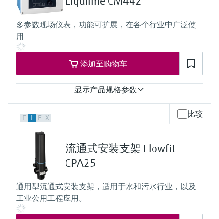
Liquiline CM442
选购全部
Memosens数字技术
IP66和IP67
查找产品具体信息和文档
多参数现场仪表，功能可扩展，在各个行业中广泛使
选购全部
备件查找工具
用
您可通过产品型号、订单代码或序列号，轻
松查找所需备件。
添加至购物车
显示产品规格参数
输入
比较
F
L
E
X
1...2路Memosens数字量输入
输出
2...4路0/4...20 mA电流输出
流通式安装支架 Flowfit
报警继电器
2路继电器
CPA25
防护等级
IP67
通用型流通式安装支架，适用于水和污水行业，以及
工业公用工程应用。