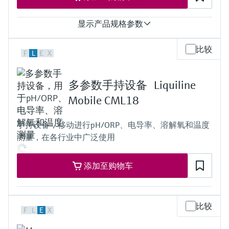
显示产品规格参数
输入
比较
F
L
E
X
One channel transmitter
输出
4 to 20 mA, HART
多参数手持设备 Liquiline
防护等级
IP67, IP68, NEMA Type 6
Mobile CML18
手持设备，移动进行pH/ORP、电导率、溶解氧和温度
测量，在各行业中广泛使用
添加至购物车
比较
F
L
E
X