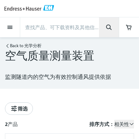
Back
Back
Back
Back
Back
Back
Back
Back
Back
Back
Back
Back
Back
Back
Back
Back
Back
Back
Back
Back
Back
Back
Back
Back
Back
Back
Back
Back
Back
Back
Back
Back
Back
Back
现场仪表
现场仪表
现场仪表
现场仪表
现场仪表
现场仪表
现场仪表
现场仪表
现场仪表
现场仪表
服务产品
服务产品
服务产品
服务产品
服务产品
服务产品
行业应用
行业应用
行业应用
行业应用
行业应用
行业应用
行业应用
行业应用
行业应用
支持
公司
公司
公司
公司
公司
公司
公司
公司
现场仪表
流量
物位测量
液体分析
温度测量
压力测量
系统产品
光学分析
Netilion IIoT
服务产品
Project and commissioning
技术支持服务
仪表维护
仪表性能优化服务
行业应用
支持
公司
Endress+Hauser集团
生产中心
集团实力
新闻与案例
活动和培训
您的Endress+Hauser职业生
services
涯
Back to
光学分析
空气质量测量装置
流量
电磁流量计
雷达物位测量
pH电极和变送器
温度变送器
绝压和表压测量
数据管理仪&数据记录仪
TDLAS和QF分析仪
Netilion Value
Project and commissioning services
远程技术支持
验证服务
校准报告分析
食品与饮料
快速获取服务支持！
Endress+Hauser集团
公司概况
物位和压力测量
过程安全性
新闻与案例总览
培训
技术支持中心 —— Endress+Hauser提供全方
仪表调试服务
Explore open positions
位服务，与您相伴前行
物位测量
科里奥利质量流量计
Vibronic point level detection
电导率传感器和变送器
工业温度计
差压测量
过程测控仪
拉曼光谱分析仪
Netilion Health
技术支持服务
远程资产监控
现场仪表校准服务
优化校准间隔时间
水务和环境：保护 —— 节约 —— 提高
生产中心
Endress+Hauser在中国
Endress+Hauser流量
网络安全性
所有文章
研讨会
监测隧道内的空气为有效控制通风提供依据
Industrial Project Management
在Endress+Hauser工作
下载区
液体分析
超声波流量计
导波雷达物位测量
浊度传感器和变送器
保护套管
选购全部
电源和安全栅
排放监测解决方案
Netilion Analytics
仪表维护
Process Instrumentation Courses
预防性维护服务
动态现场仪表评价和分析服务
石油与天然气：促进能源转型，实
集团实力
恩德斯豪斯科技中国
Endress+Hauser 液体分析
过程自动化项目流程
新闻稿
展览会
搜索和下载技术手册, 宣传资料, 出版物, 软
现净零目标
Extended warranty
件更新, 视频, 证书等各类文件!
更多工作机会
温度测量
涡街流量计
超声波物位测量
氯传感器和变送器
高温型温度计
WirelessHART解决方案
颗粒测量设备
Netilion Library
仪表性能优化服务
Repair of measuring instruments
客户案例
财务业绩
温度+系统产品
My Endress+Hauser
事实速览
在线研讨会和回放
筛选
学习
生命科学：创新技术助推卓越运营
德国耶拿分析仪器公司的工作机会
压力测量
热式质量流量计
电容物位测量
溶解氧传感器和变送器
卫生型温度计
网关和调制解调器
数字分析仪解决方案
Netilion Inventory
View all
新闻与案例
集团管理层
Endress+Hauser 数字解决方案
建立电子采购流程，从容应对未来
媒体活动
峰会
2
产品
排序方式：
相关性
化工：深化合作，助推可持续成功
需求
学习中心
IST创新传感器技术公司的工作机
系统产品
Differential pressure flow
静压液位测量
实验室检测仪表和便携式pH计
紧凑型温度计
设备配置用平板电脑
过程气体分析仪
Netilion Connect
活动和培训
发展历程
Endress+Hauser 光学分析
线下活动
学习中心 - 探索Endress+Hauser学习平台上