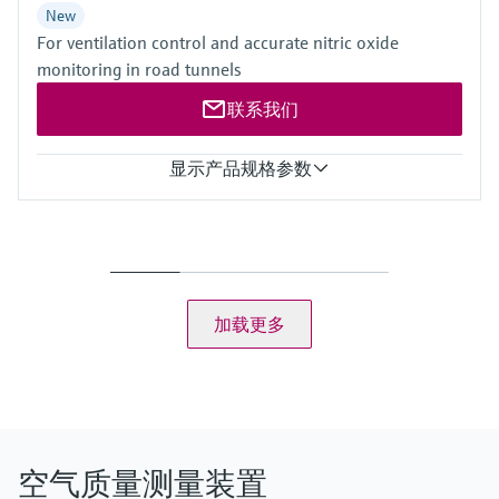
选购全部
Memosens数字技术
New
查找产品具体信息和文档
For ventilation control and accurate nitric oxide
NO2: 0 ... 5 ppm
选购全部
一致性
monitoring in road tunnels
备件查找工具
ASTRA "Guideline - Ventilation of Road Tunnels" (2008)
您可通过产品型号、订单代码或序列号，轻
联系我们
松查找所需备件。
RABT 2006
显示产品规格参数
RVS 09.02.22
测量值
浑浊度 (K值), NO, NO2, NOx, CO, 温度
测量范围
K值: 0 ... 15 km⁻¹ / 0 ... 200 km⁻¹
加载更多
NO: 0 ... 20 ppm / 0 ... 45 ppm
NO2: 0 ... 1 ppm / 0 ... 5 ppm
CO: 0 ... 100 ppm / 0 ... 300 ppm
温度: -25 ... +55 °C / -25 ... +75 °C
空气质量测量装置
一致性