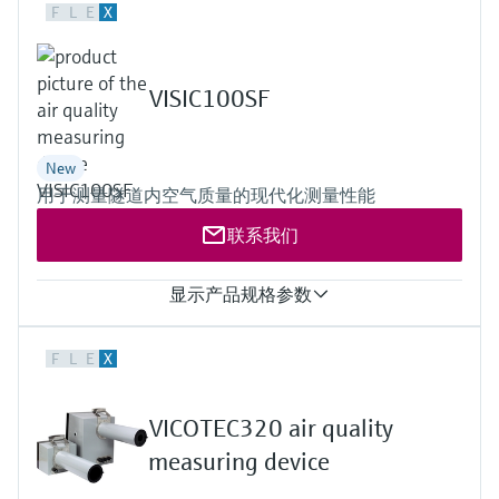
会
的指导课程与资源，随时随地提升技能。
measurement
电力与能源
F
L
E
X
光学分析
Conductive level measurement
全自动水质采样仪
温度开关
能量管理仪和应用管理仪
空气质量测量装置
Netilion Device Viewer
您的Endress+Hauser职业生涯
文化与价值观
Endress+Hauser SICK
查找市场活动及培训
活动和培训
Job opportunities at
选购全部
采矿、矿物加工及冶金：打造可持
根据需要，从培训、研讨会、展会、峰会或
Endress+Hauser SICK
VISIC100SF
Netilion IIoT
Float switch level measurement
TOC、COD和SAC分析仪
表面温度计
浪涌保护器
烟雾探测器
Netilion Water
可持续发展
Endress+Hauser Technology China
续的未来
在线研讨会等各种活动中灵活选择。
软件
放射线物位测量
ORP电极和变送器
线缆式温度计
选购全部
视距测量仪
关联公司
公用工程：可靠使用蒸汽
New
用于测量隧道内空气质量的现代化测量性能
阻旋料位开关
污泥界面传感器和变送器
多点温度计
超高探测器
联系我们
产品工具
所有行业的关注焦点
伺服液位测量
营养盐分析仪和传感器
选购全部
选购全部
显示产品规格参数
通过产品筛选，选择测量仪表
工业领域的可持续发展解决方案
机电式物位测量
金属分析仪
通过产品特性查找适当的测量设备、软件或
测量值
F
L
E
X
系统组件。
浑浊度 (K值), CO, NO, NO2
数字化驱动流程工业转型升级
微波限位栅物位测量
光度计
测量范围
浑浊度 (K值): 0 ... 15 km⁻¹
Applicator 选型和计算软件
VICOTEC320 air quality
决策级过程透明度，赋能卓越运营
通过应用参数查找、选择并配置产品
Level measurement with pressure
微波传输测量原理
CO: 0 ... 300 ppm
measuring device
Device Viewer
NO: 0 ... 100 ppm