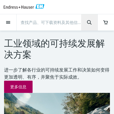
Back
Back
Back
Back
Back
Back
Back
Back
Back
Back
Back
Back
Back
Back
Back
Back
Back
Back
Back
Back
Back
Back
Back
Back
Back
Back
Back
Back
Back
Back
Back
Back
Back
Back
现场仪表
现场仪表
现场仪表
现场仪表
现场仪表
现场仪表
现场仪表
现场仪表
现场仪表
现场仪表
服务产品
服务产品
服务产品
服务产品
服务产品
服务产品
行业应用
行业应用
行业应用
行业应用
行业应用
行业应用
行业应用
行业应用
行业应用
支持
公司
公司
公司
公司
公司
公司
公司
公司
现场仪表
流量
物位测量
液体分析
温度测量
压力测量
系统产品
光学分析
Netilion IIoT
服务产品
Project and commissioning
技术支持服务
仪表维护
仪表性能优化服务
行业应用
支持
公司
Endress+Hauser集团
生产中心
集团实力
新闻与案例
活动和培训
您的Endress+Hauser职业生
services
涯
工业领域的可持续发展解
流量
电磁流量计
雷达物位测量
pH电极和变送器
温度变送器
绝压和表压测量
数据管理仪&数据记录仪
TDLAS和QF分析仪
Netilion Value
Project and commissioning services
远程技术支持
验证服务
校准报告分析
食品与饮料
快速获取服务支持！
Endress+Hauser集团
公司概况
物位和压力测量
过程安全性
新闻与案例总览
培训
技术支持中心 —— Endress+Hauser提供全方
仪表调试服务
Explore open positions
决方案
位服务，与您相伴前行
物位测量
科里奥利质量流量计
Vibronic point level detection
电导率传感器和变送器
工业温度计
差压测量
过程测控仪
拉曼光谱分析仪
Netilion Health
技术支持服务
远程资产监控
现场仪表校准服务
优化校准间隔时间
水务和环境：保护 —— 节约 —— 提高
生产中心
Endress+Hauser在中国
Endress+Hauser流量
网络安全性
所有文章
研讨会
Industrial Project Management
在Endress+Hauser工作
下载区
进一步了解各行业的可持续发展工作和决策如何变得
液体分析
超声波流量计
导波雷达物位测量
浊度传感器和变送器
保护套管
选购全部
电源和安全栅
排放监测解决方案
Netilion Analytics
仪表维护
Process Instrumentation Courses
预防性维护服务
动态现场仪表评价和分析服务
石油与天然气：促进能源转型，实
集团实力
恩德斯豪斯科技中国
Endress+Hauser 液体分析
过程自动化项目流程
新闻稿
展览会
搜索和下载技术手册, 宣传资料, 出版物, 软
更加透明、有序，并聚焦于实际成效。
现净零目标
Extended warranty
件更新, 视频, 证书等各类文件!
更多工作机会
温度测量
涡街流量计
超声波物位测量
氯传感器和变送器
高温型温度计
WirelessHART解决方案
颗粒测量设备
Netilion Library
仪表性能优化服务
Repair of measuring instruments
客户案例
财务业绩
温度+系统产品
My Endress+Hauser
事实速览
在线研讨会和回放
更多信息
学习
生命科学：创新技术助推卓越运营
德国耶拿分析仪器公司的工作机会
压力测量
热式质量流量计
电容物位测量
溶解氧传感器和变送器
卫生型温度计
网关和调制解调器
数字分析仪解决方案
Netilion Inventory
View all
新闻与案例
集团管理层
Endress+Hauser 数字解决方案
建立电子采购流程，从容应对未来
媒体活动
峰会
化工：深化合作，助推可持续成功
需求
学习中心
IST创新传感器技术公司的工作机
系统产品
Differential pressure flow
静压液位测量
实验室检测仪表和便携式pH计
紧凑型温度计
设备配置用平板电脑
过程气体分析仪
Netilion Connect
活动和培训
发展历程
Endress+Hauser 光学分析
线下活动
学习中心 - 探索Endress+Hauser学习平台上