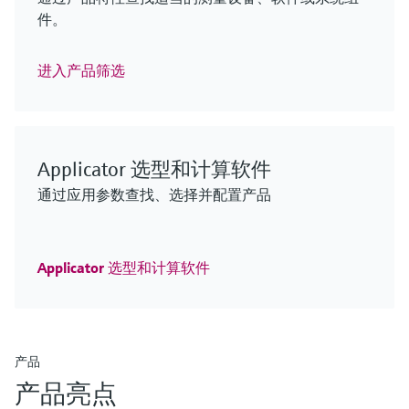
ENERSIC600
模块化工业温度计
于多种应用场景
件。
在生命科学行业中在线精准监测总有机碳浓度
即使在恶劣环境下，也能进行高效的过程分析
热电阻或热电偶温度计（英制型仪表），自带棒材
过程气体分析仪
价格核算中…
保护套管，在工业领域内广泛使用
价格核算中…
热电阻或热电偶温度计（英制型仪表），自带棒材
进入产品筛选
保护套管，在工业领域内广泛使用
用于可靠计量交接气体分析和能源管理的气相色谱
仪
F
L
E
X
F
F
L
L
E
E
X
X
Applicator 选型和计算软件
F
L
E
X
通过应用参数查找、选择并配置产品
F
L
E
X
F
L
E
X
Applicator 选型和计算软件
iTHERM SurfaceLine TM611
Micropilot FMR43卫生型雷达传感器
QML51密度计算仪 - 采用音叉测量技
非侵入式温度计
MCS100FT
术
传感器性能卓越，结构紧凑，是物位快速变化的应
iTHERM ModuLine TT152
产品
非侵入式安装的热电阻或热电偶温度计，性能卓
用场合的理想选择
凭借成熟的技术位于前列，一切尽在掌控
可选多种传感器，满足不同应用环境的需求
QML51密度计算仪 - 采用音叉测量技
棒材保护套管
产品亮点
越，适合严苛工况应用
价格核算中…
价格核算中…