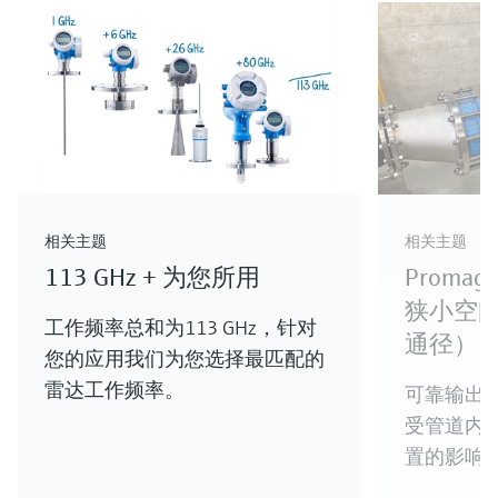
术
价格核算中…
保护套管（英制型仪表），适用于各类严苛工况应
用
可选多种传感器，满足不同应用环境的需求
价格核算中…
生命科学行业创新
采矿、矿物加工及冶金行业创新
电力与能源行业创新
水务和环境行业创新
查看我们为您的工艺流程推出的最新产品
查看我们为您的工艺流程推出的最新产品
查看我们为您的工艺流程推出的最新产品
查看我们为您的工艺流程推出的最新产品
石油与天然气行业创新
化工行业创新
相关主题
相关主题
查看我们为您的工艺流程推出的最新产品
查看我们为您的工艺流程推出的最新产品
113 GHz + 为您所用
Prom
狭小空间
工作频率总和为113 GHz，针对
通径）
您的应用我们为您选择最匹配的
雷达工作频率。
可靠输出
受管道内
置的影响