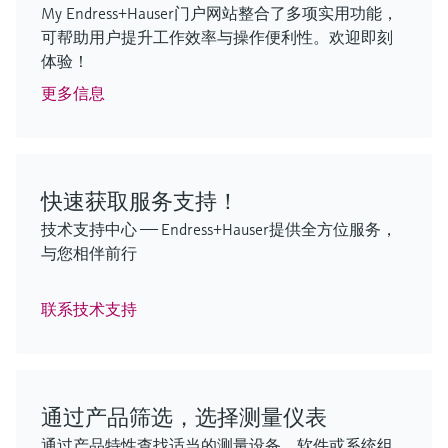
My Endress+Hauser门户网站整合了多项实用功能，
可帮助用户提升工作效率与操作便利性。欢迎即刻
MCS100FT
FLOWSIC610
Cerabar PMP63B数字压力变送器
iTHERM SurfaceLine TM611
FLOWSIC610
GM901
体验！
超声波流量计
非侵入式温度计
超声波流量计
凭借成熟的技术位于前列，一切尽在掌控
精准测量静压液位、绝压和表压
排放监测和过程控制中的 CO 测量
更多信息
价格核算中…
氢气计量交接测量
非侵入式安装的热电阻或热电偶温度计，性能卓
氢气计量交接测量
越，适合严苛工况应用
价格核算中…
快速获取服务支持！
F
F
F
L
L
L
E
E
E
X
X
X
技术支持中心 —— Endress+Hauser提供全方位服务，
F
F
L
L
E
E
X
X
与您相伴前行
F
L
E
X
联系技术支持
FlexView FMA90 - 液位与流量测控仪
低量程TOC（总有机碳）分析仪
iTHERM ModuLine TM152
通过产品筛选，选择测量仪表
iTHERM ModuLine TM152
CA79
GM700
模块化工业温度计
无缝集成现代连接技术与双传感器支持，广泛适用
通过产品特性查找适当的测量设备、软件或系统组