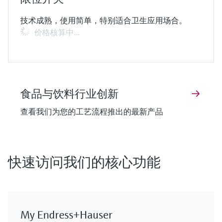
技术成熟，使用简单，特别适合卫生应用场合。
价格核算中…
食品与饮料行业创新
查看我们为您的工艺流程推出的最新产品
F
F
F
F
F
F
L
L
L
L
L
L
E
E
E
E
E
E
X
X
X
X
X
X
快速访问我们的核心功能
My Endress+Hauser