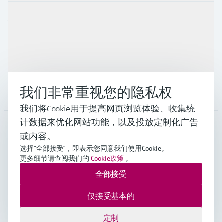
行业应用
支持
我们非常重视您的隐私权
公司
我们将Cookie用于提高网页浏览体验、收集统
计数据来优化网站功能，以及投放定制化广告
或内容。
CHN
•
中文
选择“全部接受”，即表示您同意我们使用Cookie。
更多细节请查阅我们的
Cookie政策
。
全部接受
Endress+Hauser Group Services AG ©版权所有
版本说明
使用条款
数据保护
通用条款与条件规范及营业执照
仅接受基本的
沪ICP备18006034号
沪公网安备 31011202012364号
定制