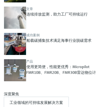
选购全部
Memosens数字技术
查找产品具体信息和文档
文章
选购全部
连续排放监测，助力工厂可持续运行
备件查找工具
您可通过产品型号、订单代码或序列号，轻
松查找所需备件。
成功案例
船载碳捕集技术满足海事行业脱碳需求
产品
使用更简便，性能更优秀：Micropilot
FMR10B、FMR20B、FMR30B雷达物位计
深度聚焦
工业领域的可持续发展解决方案