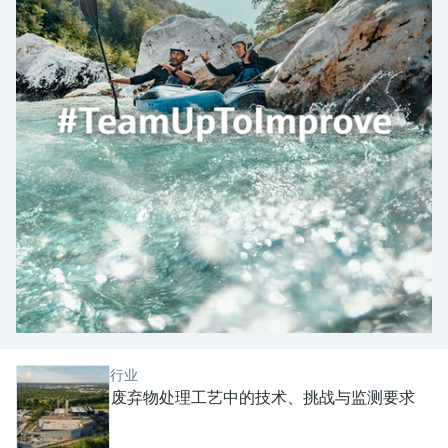
会
的指导课程与资源，随时随地提升技能。
measurement
电力与能源
光学分析
Conductive level measurement
全自动水质采样仪
温度开关
能量管理仪和应用管理仪
空气质量测量装置
Netilion Device Viewer
您的Endress+Hauser职业生涯
文化与价值观
Endress+Hauser SICK
查找市场活动及培训
活动和培训
Job opportunities at
选购全部
采矿、矿物加工及冶金：打造可持
根据需要，从培训、研讨会、展会、峰会或
Endress+Hauser SICK
Netilion IIoT
Float switch level measurement
TOC、COD和SAC分析仪
表面温度计
浪涌保护器
烟雾探测器
Netilion Water
可持续发展
Endress+Hauser Technology China
续的未来
在线研讨会等各种活动中灵活选择。
软件
放射线物位测量
ORP电极和变送器
线缆式温度计
选购全部
视距测量仪
关联公司
公用工程：可靠使用蒸汽
阻旋料位开关
污泥界面传感器和变送器
多点温度计
超高探测器
产品工具
所有行业的关注焦点
伺服液位测量
营养盐分析仪和传感器
选购全部
选购全部
通过产品筛选，选择测量仪表
工业领域的可持续发展解决方案
机电式物位测量
金属分析仪
通过产品特性查找适当的测量设备、软件或
系统组件。
数字化驱动流程工业转型升级
微波限位栅物位测量
光度计
Applicator 选型和计算软件
行业
决策级过程透明度，赋能卓越运营
通过应用参数查找、选择并配置产品
废弃物处理工艺中的技术、挑战与监测要求
Level measurement with pressure
微波传输测量原理
Device Viewer