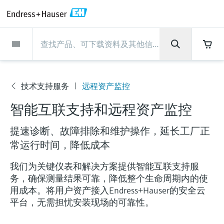
Back
Back
Back
Back
Back
Back
Back
Back
Back
Back
Back
Back
Back
Back
Back
Back
Back
Back
Back
Back
Back
Back
Back
Back
Back
Back
Back
Back
Back
Back
Back
Back
Back
Back
现场仪表
现场仪表
现场仪表
现场仪表
现场仪表
现场仪表
现场仪表
现场仪表
现场仪表
现场仪表
服务产品
服务产品
服务产品
服务产品
服务产品
服务产品
行业应用
行业应用
行业应用
行业应用
行业应用
行业应用
行业应用
行业应用
行业应用
支持
公司
公司
公司
公司
公司
公司
公司
公司
现场仪表
流量
物位测量
液体分析
温度测量
压力测量
系统产品
光学分析
Netilion IIoT
服务产品
Project and commissioning
技术支持服务
仪表维护
仪表性能优化服务
行业应用
支持
公司
Endress+Hauser集团
生产中心
集团实力
新闻与案例
活动和培训
您的Endress+Hauser职业生
services
涯
流量
电磁流量计
雷达物位测量
pH电极和变送器
温度变送器
绝压和表压测量
数据管理仪&数据记录仪
TDLAS和QF分析仪
Netilion Value
Project and commissioning services
远程技术支持
验证服务
校准报告分析
食品与饮料
快速获取服务支持！
Endress+Hauser集团
公司概况
物位和压力测量
过程安全性
新闻与案例总览
培训
技术支持服务
远程资产监控
服
技术支持中心 —— Endress+Hauser提供全方
仪表调试服务
Explore open positions
智能互联支持和远程资产监控
务
位服务，与您相伴前行
物位测量
科里奥利质量流量计
Vibronic point level detection
电导率传感器和变送器
工业温度计
差压测量
过程测控仪
拉曼光谱分析仪
Netilion Health
技术支持服务
远程资产监控
现场仪表校准服务
优化校准间隔时间
水务和环境：保护 —— 节约 —— 提高
生产中心
Endress+Hauser在中国
Endress+Hauser流量
网络安全性
所有文章
研讨会
产
Industrial Project Management
在Endress+Hauser工作
品
提速诊断、故障排除和维护操作，延长工厂正
下载区
液体分析
超声波流量计
导波雷达物位测量
浊度传感器和变送器
保护套管
选购全部
电源和安全栅
排放监测解决方案
Netilion Analytics
仪表维护
Process Instrumentation Courses
预防性维护服务
动态现场仪表评价和分析服务
石油与天然气：促进能源转型，实
集团实力
恩德斯豪斯科技中国
Endress+Hauser 液体分析
过程自动化项目流程
新闻稿
展览会
常运行时间，降低成本
搜索和下载技术手册, 宣传资料, 出版物, 软
现净零目标
Extended warranty
件更新, 视频, 证书等各类文件!
更多工作机会
温度测量
涡街流量计
超声波物位测量
氯传感器和变送器
高温型温度计
WirelessHART解决方案
颗粒测量设备
Netilion Library
仪表性能优化服务
Repair of measuring instruments
客户案例
财务业绩
温度+系统产品
My Endress+Hauser
事实速览
在线研讨会和回放
我们为关键仪表和解决方案提供智能互联支持服
学习
生命科学：创新技术助推卓越运营
务，确保测量结果可靠，降低整个生命周期内的使
德国耶拿分析仪器公司的工作机会
压力测量
热式质量流量计
电容物位测量
溶解氧传感器和变送器
卫生型温度计
网关和调制解调器
数字分析仪解决方案
Netilion Inventory
View all
新闻与案例
集团管理层
Endress+Hauser 数字解决方案
建立电子采购流程，从容应对未来
媒体活动
峰会
用成本。将用户资产接入Endress+Hauser的安全云
平台，无需担忧安装现场的可靠性。
化工：深化合作，助推可持续成功
需求
学习中心
IST创新传感器技术公司的工作机
系统产品
Differential pressure flow
静压液位测量
实验室检测仪表和便携式pH计
紧凑型温度计
设备配置用平板电脑
过程气体分析仪
Netilion Connect
活动和培训
发展历程
Endress+Hauser 光学分析
线下活动
学习中心 - 探索Endress+Hauser学习平台上