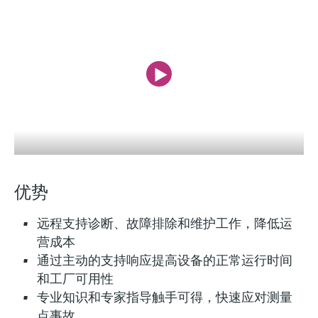
会
的指导课程与资源，随时随地提升技能。
measurement
电力与能源
光学分析
Conductive level measurement
全自动水质采样仪
温度开关
能量管理仪和应用管理仪
空气质量测量装置
Netilion Device Viewer
您的Endress+Hauser职业生涯
文化与价值观
Endress+Hauser SICK
查找市场活动及培训
活动和培训
Job opportunities at
选购全部
采矿、矿物加工及冶金：打造可持
根据需要，从培训、研讨会、展会、峰会或
Endress+Hauser SICK
Netilion IIoT
Float switch level measurement
TOC、COD和SAC分析仪
表面温度计
浪涌保护器
烟雾探测器
Netilion Water
可持续发展
Endress+Hauser Technology China
续的未来
在线研讨会等各种活动中灵活选择。
软件
放射线物位测量
ORP电极和变送器
线缆式温度计
选购全部
视距测量仪
关联公司
公用工程：可靠使用蒸汽
阻旋料位开关
污泥界面传感器和变送器
多点温度计
超高探测器
产品工具
所有行业的关注焦点
伺服液位测量
营养盐分析仪和传感器
选购全部
选购全部
优势
通过产品筛选，选择测量仪表
工业领域的可持续发展解决方案
机电式物位测量
金属分析仪
通过产品特性查找适当的测量设备、软件或
远程支持诊断、故障排除和维护工作，降低运
系统组件。
数字化驱动流程工业转型升级
营成本
微波限位栅物位测量
光度计
通过主动的支持响应提高设备的正常运行时间
Applicator 选型和计算软件
决策级过程透明度，赋能卓越运营
和工厂可用性
通过应用参数查找、选择并配置产品
Level measurement with pressure
微波传输测量原理
专业知识和专家指导触手可得，快速应对测量
Device Viewer
点事故