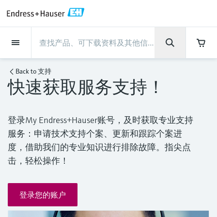
Back
Back
Back
Back
Back
Back
Back
Back
Back
Back
Back
Back
Back
Back
Back
Back
Back
Back
Back
Back
Back
Back
Back
Back
Back
Back
Back
Back
Back
Back
Back
Back
Back
Back
现场仪表
现场仪表
现场仪表
现场仪表
现场仪表
现场仪表
现场仪表
现场仪表
现场仪表
现场仪表
服务产品
服务产品
服务产品
服务产品
服务产品
服务产品
行业应用
行业应用
行业应用
行业应用
行业应用
行业应用
行业应用
行业应用
行业应用
支持
公司
公司
公司
公司
公司
公司
公司
公司
现场仪表
流量
物位测量
液体分析
温度测量
压力测量
系统产品
光学分析
Netilion IIoT
服务产品
Project and commissioning
技术支持服务
仪表维护
仪表性能优化服务
行业应用
支持
公司
Endress+Hauser集团
生产中心
集团实力
新闻与案例
活动和培训
您的Endress+Hauser职业生
services
涯
Back to
支持
快速获取服务支持！
流量
电磁流量计
雷达物位测量
pH电极和变送器
温度变送器
绝压和表压测量
数据管理仪&数据记录仪
TDLAS和QF分析仪
Netilion Value
Project and commissioning services
远程技术支持
验证服务
校准报告分析
食品与饮料
快速获取服务支持！
Endress+Hauser集团
公司概况
物位和压力测量
过程安全性
新闻与案例总览
培训
技术支持中心 —— Endress+Hauser提供全方
仪表调试服务
Explore open positions
位服务，与您相伴前行
物位测量
科里奥利质量流量计
Vibronic point level detection
电导率传感器和变送器
工业温度计
差压测量
过程测控仪
拉曼光谱分析仪
Netilion Health
技术支持服务
远程资产监控
现场仪表校准服务
优化校准间隔时间
水务和环境：保护 —— 节约 —— 提高
生产中心
Endress+Hauser在中国
Endress+Hauser流量
网络安全性
所有文章
研讨会
登录My Endress+Hauser账号，及时获取专业支持
Industrial Project Management
在Endress+Hauser工作
下载区
服务：申请技术支持个案、更新和跟踪个案进
液体分析
超声波流量计
导波雷达物位测量
浊度传感器和变送器
保护套管
选购全部
电源和安全栅
排放监测解决方案
Netilion Analytics
仪表维护
Process Instrumentation Courses
预防性维护服务
动态现场仪表评价和分析服务
石油与天然气：促进能源转型，实
集团实力
恩德斯豪斯科技中国
Endress+Hauser 液体分析
过程自动化项目流程
新闻稿
展览会
搜索和下载技术手册, 宣传资料, 出版物, 软
度，借助我们的专业知识进行排除故障。指尖点
现净零目标
Extended warranty
件更新, 视频, 证书等各类文件!
更多工作机会
温度测量
涡街流量计
超声波物位测量
氯传感器和变送器
高温型温度计
WirelessHART解决方案
颗粒测量设备
Netilion Library
仪表性能优化服务
Repair of measuring instruments
客户案例
财务业绩
温度+系统产品
My Endress+Hauser
事实速览
在线研讨会和回放
击，轻松操作！
学习
生命科学：创新技术助推卓越运营
德国耶拿分析仪器公司的工作机会
压力测量
热式质量流量计
电容物位测量
溶解氧传感器和变送器
卫生型温度计
网关和调制解调器
数字分析仪解决方案
Netilion Inventory
View all
新闻与案例
集团管理层
Endress+Hauser 数字解决方案
建立电子采购流程，从容应对未来
媒体活动
峰会
登录您的账户
化工：深化合作，助推可持续成功
需求
学习中心
IST创新传感器技术公司的工作机
系统产品
Differential pressure flow
静压液位测量
实验室检测仪表和便携式pH计
紧凑型温度计
设备配置用平板电脑
过程气体分析仪
Netilion Connect
活动和培训
发展历程
Endress+Hauser 光学分析
线下活动
学习中心 - 探索Endress+Hauser学习平台上