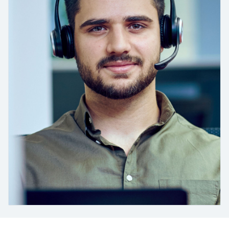
会
的指导课程与资源，随时随地提升技能。
measurement
电力与能源
光学分析
Conductive level measurement
全自动水质采样仪
温度开关
能量管理仪和应用管理仪
空气质量测量装置
Netilion Device Viewer
您的Endress+Hauser职业生涯
文化与价值观
Endress+Hauser SICK
查找市场活动及培训
活动和培训
Job opportunities at
选购全部
采矿、矿物加工及冶金：打造可持
根据需要，从培训、研讨会、展会、峰会或
Endress+Hauser SICK
Netilion IIoT
Float switch level measurement
TOC、COD和SAC分析仪
表面温度计
浪涌保护器
烟雾探测器
Netilion Water
可持续发展
Endress+Hauser Technology China
续的未来
在线研讨会等各种活动中灵活选择。
软件
放射线物位测量
ORP电极和变送器
线缆式温度计
选购全部
视距测量仪
关联公司
公用工程：可靠使用蒸汽
阻旋料位开关
污泥界面传感器和变送器
多点温度计
超高探测器
产品工具
所有行业的关注焦点
伺服液位测量
营养盐分析仪和传感器
选购全部
选购全部
通过产品筛选，选择测量仪表
工业领域的可持续发展解决方案
机电式物位测量
金属分析仪
通过产品特性查找适当的测量设备、软件或
系统组件。
数字化驱动流程工业转型升级
微波限位栅物位测量
光度计
Applicator 选型和计算软件
决策级过程透明度，赋能卓越运营
通过应用参数查找、选择并配置产品
Level measurement with pressure
微波传输测量原理
Device Viewer