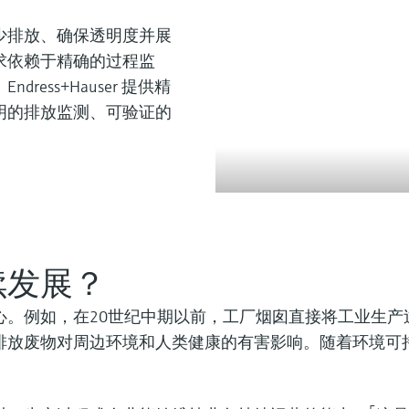
电池供应链
性和效率
废弃物管理流程与技术
少排放、确保透明度并展
供应链。
的专业知识和应用经验中获益，确保掺
发展、合规运营和业务成功的重要因
求依赖于精确的过程监
ess+Hauser 提供精
明的排放监测、可验证的
续发展？
心。例如，在20世纪中期以前，工厂烟囱直接将工业生产
排放废物对周边环境和人类健康的有害影响。随着环境可