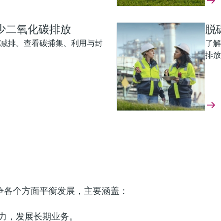
少二氧化碳排放
脱
减排。查看碳捕集、利用与封
了解
排放
可持续性
程的安全性和效率
missions monitoring:
ty and cost optimization
高可用性的同时保障员工和工厂安全，
力安全高效的蓝氢制取。
展。获取详细信息
monitoring supports emissions
detect process issues before they impact
争各个方面平衡发展，主要涵盖：
emoval efficiency.
力，发展长期业务。