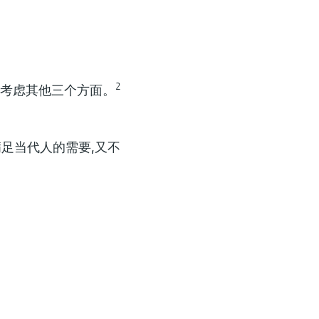
优化电池回收再利用
提高空气分离装置（ASU）的安全性和效率
聚乳酸（PLA）：提升乳酸发酵产率
查看先进的回收技术如何推动循环电池经济可持续发展。
查看我们的创新仪表组合，助力安全高效的空气分离。
了解PLA生产过程中变异性的产生环节，以及为什么精确测
发酵和保证聚合物质量一致性的关键
2
考虑其他三个方面。
足当代人的需要,又不
推动电池全价值链发展
确保可持续高效合成氨过程的专用测量仪表
生物柴油控制：如何在酯交换反应中提高产
查看如何借助先进的电池技术提升可持续发展能力，提高供
查看我们的创新仪表组合，助力安全高效合成氨。
借助实时洞察，全程掌握生物柴油生产中波动的根源，以及
性。
对于稳定酯交换反应和维持产量至关重要的原因