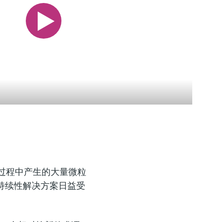
工业电池引领储能发展
Enhance efficiency and safety of green hydr
采用膜过滤工艺，保证水质达标
production
查看电化学电池如何推动碳中和。
膜过滤专用测量仪表对于保证水质优良至关重要。如何避免
垢、堵塞、损坏是运行过程中的实际挑战。
Step up your electrolyzer game! Discover our broad offering and
from longstanding expertise when it comes to the safe product
quality of hydrogen produced via electrolysis.
过程中产生的大量微粒
持续性解决方案日益受