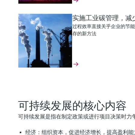
实施工业碳管理，减
过程效率直接关乎企业的节能
存的新方法
提升电池回收处理的
优化提高蓝氢制取过
Continuous mercury e
Compliance, plant safe
选用合适的测量仪表，在确保
查看我们的创新仪表组合，助
可持续发展的核心内容
力争实现电池回收的可持续发
Learn how continuous mercury 
compliance and helps operators 
可持续发展是指在制定政策或进行项目决策时力
plant performance or mercury r
经济：组织资本，促进经济增长，提高盈利能