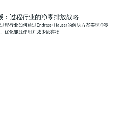
碳：过程行业的净零排放战略
过程行业如何通过Endress+Hauser的解决方案实现净零
、优化能源使用并减少废弃物
借助测量技术竭力提升盈利能力
Instrumentation for safe hydrogen storage
Biogas and biomethane production from slu
and waste
电池生产的过程效率至关重要，直接关乎电池材料的可持续
Explore our innovative portfolio of instrumentation serving saf
纯，生产出的电池产品能够满足人们日益增长的需求。
hydrogen storage.
From waste to usable energy streams: explore how biogas and
biomethane production combines digestion, upgrading and stab
operation to support circular resource management.