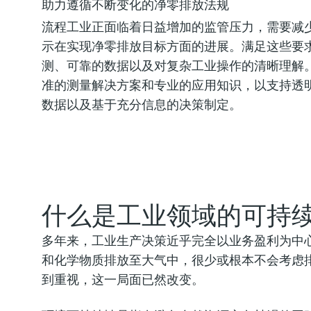
助力遵循不断变化的净零排放法规
驾驭复杂的电动汽车
提高掺氢工艺的安全
推动循环经济发展的
流程工业正面临着日益增加的监管压力，需要减
详细了解复杂的电动汽车电池
查看我们的产品组合，从我们
高效废弃物管理是实现可持续
示在实现净零排放目标方面的进展。满足这些要
氢安全。
素。
测、可靠的数据以及对复杂工业操作的清晰理解。Endr
准的测量解决方案和专业的应用知识，以支持透
数据以及基于充分信息的决策制定。
什么是工业领域的可持
多年来，工业生产决策近乎完全以业务盈利为中
和化学物质排放至大气中，很少或根本不会考虑
到重视，这一局面已然改变。