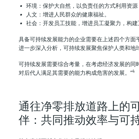
环境：保护大自然，以负责任的方式利用资源
人文：增进人民群众的健康福祉。
有效提高电池的生产
确保氢气压缩和输送
生化制品与循环经济
社会：开发员工技能，增进员工凝聚力，构建
表
查看有效测量如何帮助企业高
了解在生化生产中影响生物价
料。
挑战
查看我们的创新仪表组合，助
具备可持续发展能力的企业需要在上述四个方面
进一步深入分析，可持续发展聚焦保护人类和地
可持续发展需要综合考量，在考虑经济发展的同时
4
对后代人满足其需要的能力构成危害的发展。”
关键矿物原料驱动电
服务安全高效的氨裂
生物乙醇：稳定发酵
查看电池的关键矿物原料
查看我们的创新仪表组合，服
了解生物乙醇生产中的波动原
艺的重要性
通往净零排放道路上的
伴：共同推动效率与可