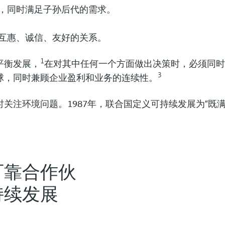
，同时满足子孙后代的需求。
效率
过程安全高效的专用测量仪
：优化生物价值链
互惠、诚信、友好的关系。
效提取并浓缩生产电池的重要矿物原
值链的关键驱动因素、监管压力和工艺
力高效氢气压缩和输送。
1
平衡发展，
在对其中任何一个方面做出决策时，必须同时
3
球，同时兼顾企业盈利和业务的连续性。
关注环境问题。1987年，联合国定义可持续发展为“既满
池技术创新
解工艺的专用测量仪表
与蒸馏工艺，显著提升产量
务高效安全的氨裂解工艺过程。
因，以及精准测量对稳定发酵与蒸馏工
可靠合作伙
持续发展