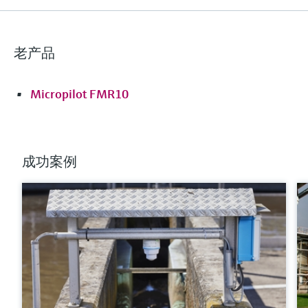
过程压力（绝压）/最大过压限定值
-1…3 bar
(-14,5…43 psi)
老产品
最大测量距离
30m (98.4 ft)
Micropilot FMR10
主要接液部件
PVDF, PBT/PC
查看详细信息。
成功案例
比较