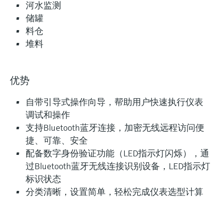
河水监测
储罐
料仓
堆料
优势
自带引导式操作向导，帮助用户快速执行仪表
调试和操作
支持Bluetooth蓝牙连接，加密无线远程访问便
捷、可靠、安全
配备数字身份验证功能（LED指示灯闪烁），通
过Bluetooth蓝牙无线连接识别设备，LED指示灯
灵活满足各类仪表选型要求
标识状态
分类清晰，设置简单，轻松完成仪表选型计算
Lean选型 (3)
Extended选型 (6)
Xper
结果
L
E
X