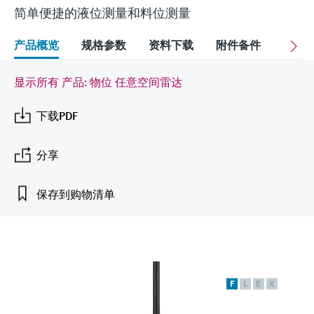
会
的指导课程与资源，随时随地提升技能。
measurement
电力与能源
简单便捷的液位测量和料位测量
光学分析
Conductive level measurement
全自动水质采样仪
温度开关
能量管理仪和应用管理仪
空气质量测量装置
Netilion Device Viewer
您的Endress+Hauser职业生涯
文化与价值观
Endress+Hauser SICK
查找市场活动及培训
活动和培训
Job opportunities at
选购全部
采矿、矿物加工及冶金：打造可持
产品概览
规格参数
资料下载
附件备件
关联
根据需要，从培训、研讨会、展会、峰会或
Endress+Hauser SICK
Netilion IIoT
Float switch level measurement
TOC、COD和SAC分析仪
表面温度计
浪涌保护器
烟雾探测器
Netilion Water
可持续发展
Endress+Hauser Technology China
续的未来
在线研讨会等各种活动中灵活选择。
显示所有 产品: 物位 任意空间雷达
软件
放射线物位测量
ORP电极和变送器
线缆式温度计
选购全部
视距测量仪
关联公司
公用工程：可靠使用蒸汽
下载PDF
阻旋料位开关
污泥界面传感器和变送器
多点温度计
超高探测器
分享
产品工具
所有行业的关注焦点
伺服液位测量
营养盐分析仪和传感器
选购全部
选购全部
保存到购物清单
通过产品筛选，选择测量仪表
工业领域的可持续发展解决方案
机电式物位测量
金属分析仪
通过产品特性查找适当的测量设备、软件或
系统组件。
数字化驱动流程工业转型升级
微波限位栅物位测量
光度计
Applicator 选型和计算软件
决策级过程透明度，赋能卓越运营
通过应用参数查找、选择并配置产品
Level measurement with pressure
微波传输测量原理
F
L
E
X
Device Viewer