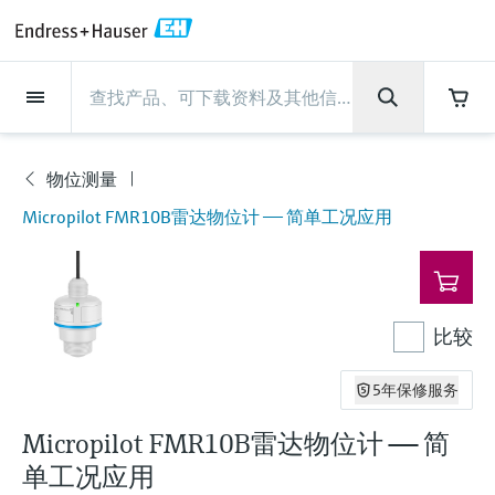
Back
Back
Back
Back
Back
Back
Back
Back
Back
Back
Back
Back
Back
Back
Back
Back
Back
Back
Back
Back
Back
Back
Back
Back
Back
Back
Back
Back
Back
Back
Back
Back
Back
Back
现场仪表
现场仪表
现场仪表
现场仪表
现场仪表
现场仪表
现场仪表
现场仪表
现场仪表
现场仪表
服务产品
服务产品
服务产品
服务产品
服务产品
服务产品
行业应用
行业应用
行业应用
行业应用
行业应用
行业应用
行业应用
行业应用
行业应用
支持
公司
公司
公司
公司
公司
公司
公司
公司
现场仪表
流量
物位测量
液体分析
温度测量
压力测量
系统产品
光学分析
Netilion IIoT
服务产品
Project and commissioning
技术支持服务
仪表维护
仪表性能优化服务
行业应用
支持
公司
Endress+Hauser集团
生产中心
集团实力
新闻与案例
活动和培训
您的Endress+Hauser职业生
services
涯
物位测量
流量
电磁流量计
雷达物位测量
pH电极和变送器
温度变送器
绝压和表压测量
数据管理仪&数据记录仪
TDLAS和QF分析仪
Netilion Value
Project and commissioning services
远程技术支持
验证服务
校准报告分析
食品与饮料
快速获取服务支持！
Endress+Hauser集团
公司概况
物位和压力测量
过程安全性
新闻与案例总览
培训
现
Micropilot FMR10B雷达物位计 —— 简单工况应用
技术支持中心 —— Endress+Hauser提供全方
仪表调试服务
Explore open positions
场
位服务，与您相伴前行
物位测量
科里奥利质量流量计
Vibronic point level detection
电导率传感器和变送器
工业温度计
差压测量
过程测控仪
拉曼光谱分析仪
Netilion Health
技术支持服务
远程资产监控
现场仪表校准服务
优化校准间隔时间
水务和环境：保护 —— 节约 —— 提高
生产中心
Endress+Hauser在中国
Endress+Hauser流量
网络安全性
所有文章
研讨会
仪
表
Industrial Project Management
在Endress+Hauser工作
下载区
液体分析
超声波流量计
导波雷达物位测量
浊度传感器和变送器
保护套管
选购全部
电源和安全栅
排放监测解决方案
Netilion Analytics
仪表维护
Process Instrumentation Courses
预防性维护服务
动态现场仪表评价和分析服务
石油与天然气：促进能源转型，实
集团实力
恩德斯豪斯科技中国
Endress+Hauser 液体分析
过程自动化项目流程
新闻稿
展览会
搜索和下载技术手册, 宣传资料, 出版物, 软
现净零目标
比较
Extended warranty
件更新, 视频, 证书等各类文件!
更多工作机会
温度测量
涡街流量计
超声波物位测量
氯传感器和变送器
高温型温度计
WirelessHART解决方案
颗粒测量设备
Netilion Library
仪表性能优化服务
Repair of measuring instruments
客户案例
财务业绩
温度+系统产品
My Endress+Hauser
事实速览
在线研讨会和回放
学习
5年保修服务
生命科学：创新技术助推卓越运营
德国耶拿分析仪器公司的工作机会
压力测量
热式质量流量计
电容物位测量
溶解氧传感器和变送器
卫生型温度计
网关和调制解调器
数字分析仪解决方案
Netilion Inventory
View all
新闻与案例
集团管理层
Endress+Hauser 数字解决方案
建立电子采购流程，从容应对未来
媒体活动
峰会
Micropilot FMR10B雷达物位计 —— 简
化工：深化合作，助推可持续成功
需求
学习中心
IST创新传感器技术公司的工作机
单工况应用
系统产品
Differential pressure flow
静压液位测量
实验室检测仪表和便携式pH计
紧凑型温度计
设备配置用平板电脑
过程气体分析仪
Netilion Connect
活动和培训
发展历程
Endress+Hauser 光学分析
线下活动
学习中心 - 探索Endress+Hauser学习平台上