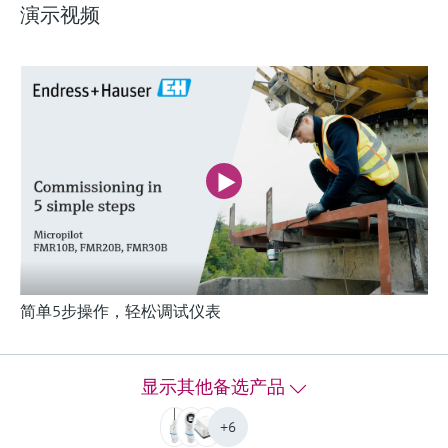
轻松应对关键工艺的
演示视频
什么是FLEX产品选型
测量挑战
F
L
E
X
Micropilot FMR20B雷达物位计 —— 简单
工况应用
Micropilot FMR20B雷达物位计，在简单工况应用
中进行液体和固体的非接触式物位测量。
简单5步操作，轻松调试仪表
测量精度
Liquids: +/- 2 mm (0.08")
Solids: +/- 4 mm (0.16")
显示其他备选产品
过程温度
-40…+80°C
+6
(-40…+176°F)