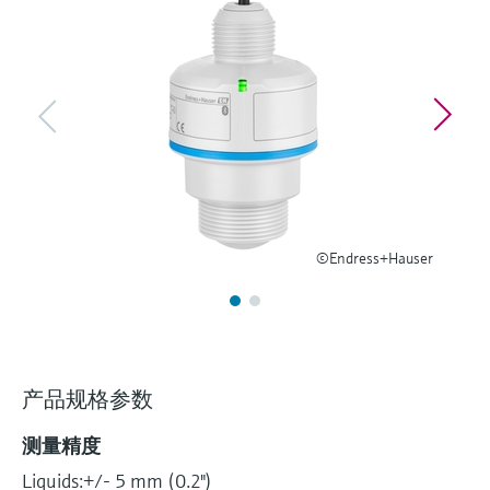
选购全部
Memosens数字技术
查找产品具体信息和文档
选购全部
备件查找工具
您可通过产品型号、订单代码或序列号，轻
松查找所需备件。
©Endress+Hauser
产品规格参数
测量精度
Liquids:+/- 5 mm (0.2")