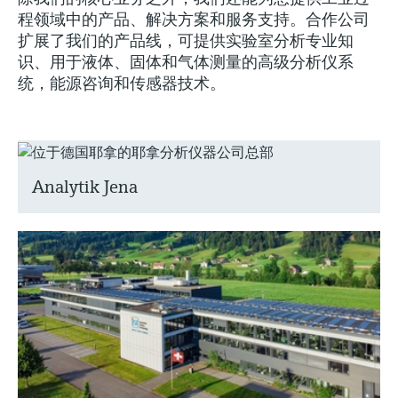
会
的指导课程与资源，随时随地提升技能。
measurement
电力与能源
程领域中的产品、解决方案和服务支持。合作公司
光学分析
Conductive level measurement
全自动水质采样仪
温度开关
能量管理仪和应用管理仪
空气质量测量装置
Netilion Device Viewer
您的Endress+Hauser职业生涯
文化与价值观
Endress+Hauser SICK
查找市场活动及培训
扩展了我们的产品线，可提供实验室分析专业知
活动和培训
Job opportunities at
选购全部
采矿、矿物加工及冶金：打造可持
识、用于液体、固体和气体测量的高级分析仪系
根据需要，从培训、研讨会、展会、峰会或
Endress+Hauser SICK
Netilion IIoT
Float switch level measurement
TOC、COD和SAC分析仪
表面温度计
浪涌保护器
烟雾探测器
Netilion Water
可持续发展
Endress+Hauser Technology China
续的未来
统，能源咨询和传感器技术。
在线研讨会等各种活动中灵活选择。
软件
放射线物位测量
ORP电极和变送器
线缆式温度计
选购全部
视距测量仪
关联公司
公用工程：可靠使用蒸汽
阻旋料位开关
污泥界面传感器和变送器
多点温度计
超高探测器
Analytik Jena
产品工具
所有行业的关注焦点
伺服液位测量
营养盐分析仪和传感器
选购全部
选购全部
通过产品筛选，选择测量仪表
工业领域的可持续发展解决方案
机电式物位测量
金属分析仪
通过产品特性查找适当的测量设备、软件或
系统组件。
数字化驱动流程工业转型升级
微波限位栅物位测量
光度计
Applicator 选型和计算软件
决策级过程透明度，赋能卓越运营
通过应用参数查找、选择并配置产品
Level measurement with pressure
微波传输测量原理
Device Viewer