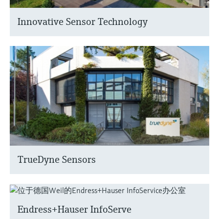
选购全部
Memosens数字技术
查找产品具体信息和文档
Innovative Sensor Technology
选购全部
备件查找工具
您可通过产品型号、订单代码或序列号，轻
松查找所需备件。
TrueDyne Sensors
Endress+Hauser InfoServe