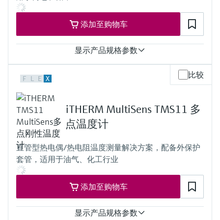
RTD:
t50 = 0,8s
添加至购物车
t90 = 2s
最大过程压力（静压）
at 20 °C: 200 bar (2900 psi)
显示产品规格参数
工作温度范围
Type K:
测量精度
比较
max. 1.150 °C
F
L
E
X
class 1 acc. to IEC 60584
(max. 2.102 °F)
class 2 acc. to IEC 60584
Type J:
class Special ASTM E230 and ANSI MC 96.1
max. 720 °C
iTHERM MultiSens TMS11 多
IEC60751 Class A
(max. 1.328 °F)
IEC60751 Class AA
点温度计
Type N:
响应时间
max. 1.100 °C
TC
(max. 2.012 °F)
直管型热电偶/热电阻温度测量解决方案，配备外保护
t50 = 1 s
Pt100 WW; 3mm; 316L; -200...600oC
套管，适用于油气、化工行业
t90 = 2 s
Pt100 WW; 6mm; 316L; -200...600oC
RTD
Pt100 TF; 3mm; 316L; -50…400oC
t50 = 3 s
Pt100 TF; 6mm; 316L; -50…400oC
添加至购物车
t90 = 6 s
Pt100 StrongSens; 6mm; 316L; -50…500oC
最大过程压力（静压）
所需最大插入深度
at 20 °C: 40 bar (580 psi)
显示产品规格参数
up to 30.000,00 mm (1181'')
工作温度范围