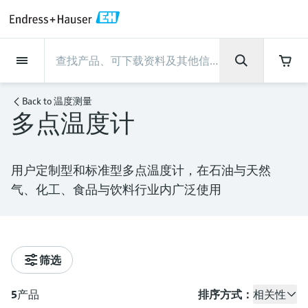
Back
Back
Back
Back
Back
Back
Back
Back
Back
Back
Back
Back
Back
Back
Back
Back
Back
Back
Back
Back
Back
Back
Back
Back
Back
Back
Back
Back
Back
Back
Back
Back
Back
Back
现场仪表
现场仪表
现场仪表
现场仪表
现场仪表
现场仪表
现场仪表
现场仪表
现场仪表
现场仪表
服务产品
服务产品
服务产品
服务产品
服务产品
服务产品
行业应用
行业应用
行业应用
行业应用
行业应用
行业应用
行业应用
行业应用
行业应用
支持
公司
公司
公司
公司
公司
公司
公司
公司
现场仪表
流量
物位测量
液体分析
温度测量
压力测量
系统产品
光学分析
Netilion IIoT
服务产品
Project and commissioning
技术支持服务
仪表维护
仪表性能优化服务
行业应用
支持
公司
Endress+Hauser集团
生产中心
集团实力
新闻与案例
活动和培训
您的Endress+Hauser职业生
services
涯
Back to
温度测量
多点温度计
流量
电磁流量计
雷达物位测量
pH电极和变送器
温度变送器
绝压和表压测量
数据管理仪&数据记录仪
TDLAS和QF分析仪
Netilion Value
Project and commissioning services
远程技术支持
验证服务
校准报告分析
食品与饮料
快速获取服务支持！
Endress+Hauser集团
公司概况
物位和压力测量
过程安全性
新闻与案例总览
培训
技术支持中心 —— Endress+Hauser提供全方
仪表调试服务
Explore open positions
位服务，与您相伴前行
物位测量
科里奥利质量流量计
Vibronic point level detection
电导率传感器和变送器
工业温度计
差压测量
过程测控仪
拉曼光谱分析仪
Netilion Health
技术支持服务
远程资产监控
现场仪表校准服务
优化校准间隔时间
水务和环境：保护 —— 节约 —— 提高
生产中心
Endress+Hauser在中国
Endress+Hauser流量
网络安全性
所有文章
研讨会
用户定制型和标准型多点温度计，在石油与天然
Industrial Project Management
在Endress+Hauser工作
下载区
气、化工、食品与饮料行业内广泛使用
液体分析
超声波流量计
导波雷达物位测量
浊度传感器和变送器
保护套管
选购全部
电源和安全栅
排放监测解决方案
Netilion Analytics
仪表维护
Process Instrumentation Courses
预防性维护服务
动态现场仪表评价和分析服务
石油与天然气：促进能源转型，实
集团实力
恩德斯豪斯科技中国
Endress+Hauser 液体分析
过程自动化项目流程
新闻稿
展览会
搜索和下载技术手册, 宣传资料, 出版物, 软
现净零目标
Extended warranty
件更新, 视频, 证书等各类文件!
更多工作机会
温度测量
涡街流量计
超声波物位测量
氯传感器和变送器
高温型温度计
WirelessHART解决方案
颗粒测量设备
Netilion Library
仪表性能优化服务
Repair of measuring instruments
客户案例
财务业绩
温度+系统产品
My Endress+Hauser
事实速览
在线研讨会和回放
学习
生命科学：创新技术助推卓越运营
德国耶拿分析仪器公司的工作机会
筛选
压力测量
热式质量流量计
电容物位测量
溶解氧传感器和变送器
卫生型温度计
网关和调制解调器
数字分析仪解决方案
Netilion Inventory
View all
新闻与案例
集团管理层
Endress+Hauser 数字解决方案
建立电子采购流程，从容应对未来
媒体活动
峰会
化工：深化合作，助推可持续成功
需求
学习中心
IST创新传感器技术公司的工作机
5
产品
排序方式：
相关性
系统产品
Differential pressure flow
静压液位测量
实验室检测仪表和便携式pH计
紧凑型温度计
设备配置用平板电脑
过程气体分析仪
Netilion Connect
活动和培训
发展历程
Endress+Hauser 光学分析
线下活动
学习中心 - 探索Endress+Hauser学习平台上