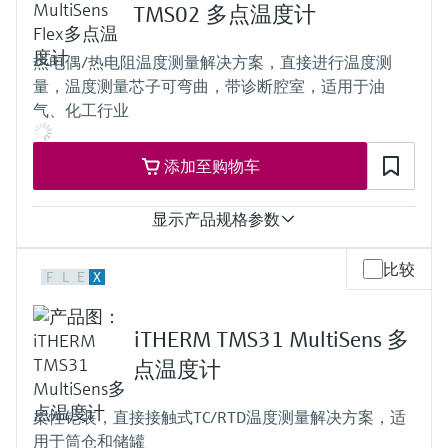
选购全部
Memosens数字技术
TC:
TMS02 多点温度计
查找产品具体信息和文档
t50 = 2 s
t90 = 5 s
选购全部
热电偶/热电阻温度测量解决方案，直接进行温度测
备件查找工具
RTD:
量，温度测量芯子可弯曲，带诊断腔室，适用于油
t50 = 0,8s
您可通过产品型号、订单代码或序列号，轻
t90 = 2s
气、化工行业
松查找所需备件。
最大过程压力（静压）
at 20 °C: 100 bar (1450 psi)
添加至购物车
工作温度范围
Type K:
max. 1.150 °C
显示产品规格参数
(max. 2.102 °F)
Type J:
测量精度
max. 920 °C
比较
F
L
E
X
class 2 acc. to IEC 60584
(max. 1.688 °F)
ASTM E230 and ANSI MC 96.1
Type N:
IEC/Class A
max. 1.150 °C
iTHERM TMS31 MultiSens 多
IEC/Class AA
(max. 2.102 °F)
响应时间
点温度计
Type T:
depending on configuration:
max. 370 °C
TC:
(max. 698 °F)
柔性铠装，直接接触式TC/RTD温度测量解决方案，适
t50 = 2 s
所需最大插入深度
用于筒仓和储罐
t90 = 5 s
up to 30.000,00 mm (1181'')