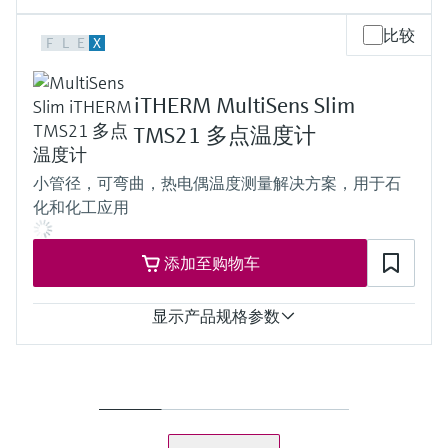
Type K:
测量精度
比较
max. 800 °C
F
L
E
X
class 1 acc. to IEC 60584
(max. 1.472 °F)
class Special ASTM E230 and ANSI MC 96.1
Type J:
IEC60751 Class A
max. 520 °C
iTHERM MultiSens Slim
IEC60751 Class AA
(max. 968 °F)
响应时间
TMS21 多点温度计
Pt100 WW:
depending on configuration:
-200...600 °C
TC:
(-328…1.112 °F)
小管径，可弯曲，热电偶温度测量解决方案，用于石
t50 = 21 s
Pt100 iTHERM StrongSens:
化和化工应用
t90 = 52 s
-50…500 °C
RTD:
(-58…932 °F)
t50 = 42 s
Pt100 TF:
添加至购物车
t90 = 108 s
-50…400 °C
最大过程压力（静压）
(-58...752 °F)
at 20 °C: 240 bar (3481 psi)
显示产品规格参数
所需最大插入深度
工作温度范围
up to 60.000,00 mm (2.360'')
Type K:
测量精度
max. 1.070 °C
class 2 acc. to IEC 60584
(max. 1.958 °F)
ASTM E230 and ANSI MC 96.1
Type J:
响应时间
max. 520 °C
t50 = 3 s
(max. 968 °F)