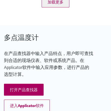
加载更多
t90 = 9 s
Type N:
最大过程压力（静压）
max. 1.100 °C
at 20 °C: 90 bar (1305 psi)
(max. 2.012 °F)
工作温度范围
Pt100 WW:
Type K:
-200...600 °C
max. 920 °C
(-328…1.112 °F)
(max. 1.688 °F)
Pt100 TF:
多点温度计
Type J:
-50…400 °C
max. 440 °C
(-58…752 °F)
(max. 824 °F)
所需最大插入深度
Type N:
在产品查找器中输入产品特点，用户即可查找
up to 15.000,00 mm (590'')
max. 920 °C
到合适的现场仪表、软件或系统产品。在
(max. 1.688 °F)
Applicator软件中输入应用参数，进行产品的
Type E:
max. 510 °C
选型计算。
(max. 950 °F)
所需最大插入深度
up to 13.000,00 mm (511,81'')
打开产品查找器
进入Applicator软件