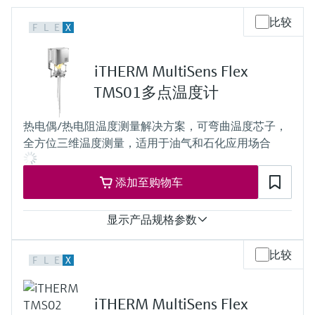
会
的指导课程与资源，随时随地提升技能。
measurement
电力与能源
比较
光学分析
Conductive level measurement
全自动水质采样仪
温度开关
能量管理仪和应用管理仪
空气质量测量装置
Netilion Device Viewer
您的Endress+Hauser职业生涯
文化与价值观
Endress+Hauser SICK
查找市场活动及培训
F
L
E
X
活动和培训
Job opportunities at
选购全部
采矿、矿物加工及冶金：打造可持
根据需要，从培训、研讨会、展会、峰会或
Endress+Hauser SICK
Netilion IIoT
Float switch level measurement
TOC、COD和SAC分析仪
表面温度计
浪涌保护器
烟雾探测器
Netilion Water
可持续发展
Endress+Hauser Technology China
续的未来
iTHERM MultiSens Flex
在线研讨会等各种活动中灵活选择。
TMS01多点温度计
软件
放射线物位测量
ORP电极和变送器
线缆式温度计
选购全部
视距测量仪
关联公司
公用工程：可靠使用蒸汽
热电偶/热电阻温度测量解决方案，可弯曲温度芯子，
阻旋料位开关
污泥界面传感器和变送器
多点温度计
超高探测器
全方位三维温度测量，适用于油气和石化应用场合
产品工具
所有行业的关注焦点
伺服液位测量
营养盐分析仪和传感器
选购全部
选购全部
添加至购物车
通过产品筛选，选择测量仪表
工业领域的可持续发展解决方案
机电式物位测量
金属分析仪
通过产品特性查找适当的测量设备、软件或
显示产品规格参数
系统组件。
数字化驱动流程工业转型升级
微波限位栅物位测量
光度计
测量精度
比较
Applicator 选型和计算软件
F
L
E
X
class 2 acc. to IEC 60584
决策级过程透明度，赋能卓越运营
ASTM E230 and ANSI MC 96.1
通过应用参数查找、选择并配置产品
Level measurement with pressure
微波传输测量原理
响应时间
iTHERM MultiSens Flex
depending on configuration:
Device Viewer