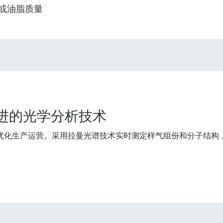
或油脂质量
灵活满足各类仪表选型要求
型 (0)
Extended选型 (6)
Xpert选型 
当前结果
E
X
先进的光学分析技术
优化生产运营。采用拉曼光谱技术实时测定样气组份和分子结构
X
F
L
E
X