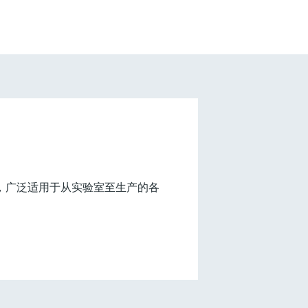
(27)
什么是FLEX产品选型
，广泛适用于从实验室至生产的各
F
L
E
X