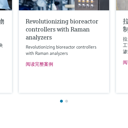
物
Revolutionizing bioreactor
controllers with Raman
analyzers
拉
决
工
Revolutionizing bioreactor controllers
渗
with Raman analyzers
阅
阅读完整案例