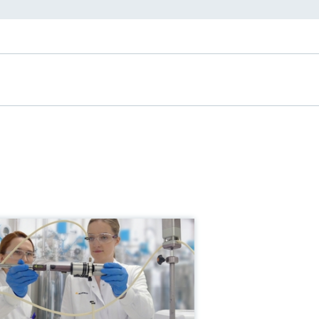
拉曼光谱分析仪Rxn5
钥匙过程的拉曼光谱分析仪，用于
学成分的定量测量
光波长
2 nm
谱范围
0-3425 cm-1（532 nm）
多信息
比较