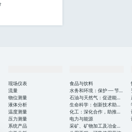
分
产品与服务
行业应用
现场仪表
食品与饮料
流量
水务和环境：保护 —— 节约
物位测量
—— 提高
石油与天然气：促进能源
液体分析
转型，实现净零目标
生命科学：创新技术助推
温度测量
卓越运营
化工：深化合作，助推可
压力测量
持续成功
电力与能源
系统产品
采矿、矿物加工及冶金：