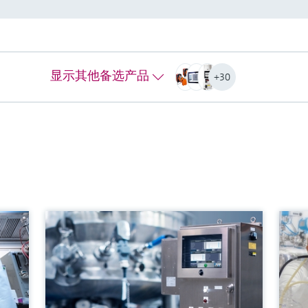
Rxn4拉曼光谱分析仪
测
拉曼光谱分析仪，是制造行业和过程
交
领域应用的理想选择
化
激光波长
激
显示其他备选产品
+30
标准型：532 nm、785 nm、1000 nm
53
机柜配置：532 nm、785 nm、1000 nm
光
混合型：785 nm
15
光谱范围
更
标准型和机柜配置
532 nm：150...4350 cm-1
785 nm：150...3425 cm-1
1000 nm：200...2400 cm-1
混合型：785 nm：175...1890 cm-1
更多信息
比较