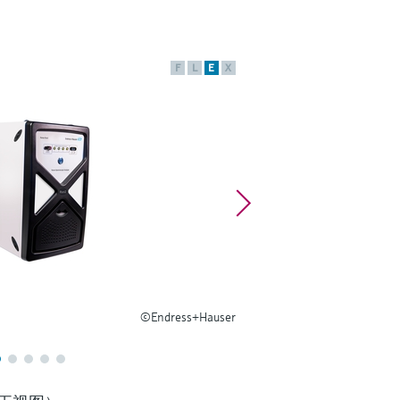
F
L
E
X
©Endress+Hauser