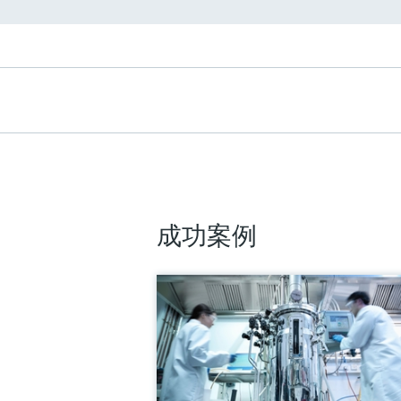
GM32
即使在防爆区域内也可直接快速检
腐蚀性气体
测量组分
NO, NO2, NH3, SO2
工艺过程温度
≤ +650 ℃
根据要求提供高温版本
环境温度
–20 °C ... +55 °C
成功案例
温度变化最大为 ± 10 ℃/h
防护等级
标准型：IP 65 , IP 69K
防爆型：IP 65
更多信息