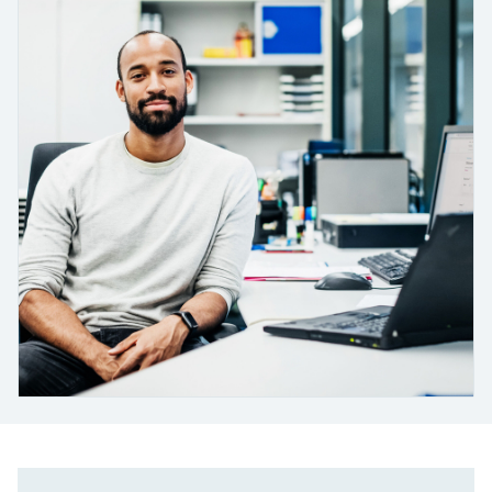
会
的指导课程与资源，随时随地提升技能。
measurement
电力与能源
光学分析
Conductive level measurement
全自动水质采样仪
温度开关
能量管理仪和应用管理仪
空气质量测量装置
Netilion Device Viewer
您的Endress+Hauser职业生涯
文化与价值观
Endress+Hauser SICK
查找市场活动及培训
活动和培训
Job opportunities at
选购全部
采矿、矿物加工及冶金：打造可持
根据需要，从培训、研讨会、展会、峰会或
Endress+Hauser SICK
Netilion IIoT
Float switch level measurement
TOC、COD和SAC分析仪
表面温度计
浪涌保护器
烟雾探测器
Netilion Water
可持续发展
Endress+Hauser Technology China
续的未来
在线研讨会等各种活动中灵活选择。
软件
放射线物位测量
ORP电极和变送器
线缆式温度计
选购全部
视距测量仪
关联公司
公用工程：可靠使用蒸汽
阻旋料位开关
污泥界面传感器和变送器
多点温度计
超高探测器
产品工具
所有行业的关注焦点
伺服液位测量
营养盐分析仪和传感器
选购全部
选购全部
通过产品筛选，选择测量仪表
工业领域的可持续发展解决方案
机电式物位测量
金属分析仪
通过产品特性查找适当的测量设备、软件或
系统组件。
数字化驱动流程工业转型升级
微波限位栅物位测量
光度计
Applicator 选型和计算软件
决策级过程透明度，赋能卓越运营
通过应用参数查找、选择并配置产品
Level measurement with pressure
微波传输测量原理
Device Viewer