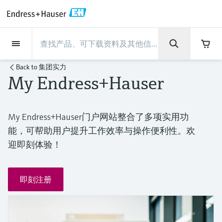
Back
Back
Back
Back
Back
Back
Back
Back
Back
Back
Back
Back
Back
Back
Back
Back
Back
Back
Back
Back
Back
Back
Back
Back
Back
Back
Back
Back
Back
Back
Back
Back
Back
Back
现场仪表
现场仪表
现场仪表
现场仪表
现场仪表
现场仪表
现场仪表
现场仪表
现场仪表
现场仪表
服务产品
服务产品
服务产品
服务产品
服务产品
服务产品
行业应用
行业应用
行业应用
行业应用
行业应用
行业应用
行业应用
行业应用
行业应用
支持
公司
公司
公司
公司
公司
公司
公司
公司
现场仪表
流量
物位测量
液体分析
温度测量
压力测量
系统产品
光学分析
Netilion IIoT
服务产品
Project and commissioning
技术支持服务
仪表维护
仪表性能优化服务
行业应用
支持
公司
Endress+Hauser集团
生产中心
集团实力
新闻与案例
活动和培训
您的Endress+Hauser职业生
Back to
集团实力
services
涯
My Endress+Hauser
流量
电磁流量计
雷达物位测量
pH电极和变送器
温度变送器
绝压和表压测量
数据管理仪&数据记录仪
TDLAS和QF分析仪
Netilion Value
Project and commissioning services
远程技术支持
验证服务
校准报告分析
食品与饮料
快速获取服务支持！
Endress+Hauser集团
公司概况
物位和压力测量
过程安全性
新闻与案例总览
培训
技术支持中心 —— Endress+Hauser提供全方
仪表调试服务
Explore open positions
位服务，与您相伴前行
物位测量
科里奥利质量流量计
Vibronic point level detection
电导率传感器和变送器
工业温度计
差压测量
过程测控仪
拉曼光谱分析仪
Netilion Health
技术支持服务
远程资产监控
现场仪表校准服务
优化校准间隔时间
水务和环境：保护 —— 节约 —— 提高
生产中心
Endress+Hauser在中国
Endress+Hauser流量
网络安全性
所有文章
研讨会
My Endress+Hauser门户网站整合了多项实用功
Industrial Project Management
在Endress+Hauser工作
能，可帮助用户提升工作效率与操作便利性。欢
下载区
液体分析
超声波流量计
导波雷达物位测量
浊度传感器和变送器
保护套管
选购全部
电源和安全栅
排放监测解决方案
Netilion Analytics
仪表维护
Process Instrumentation Courses
预防性维护服务
动态现场仪表评价和分析服务
石油与天然气：促进能源转型，实
集团实力
恩德斯豪斯科技中国
Endress+Hauser 液体分析
过程自动化项目流程
新闻稿
展览会
搜索和下载技术手册, 宣传资料, 出版物, 软
迎即刻体验！
现净零目标
Extended warranty
件更新, 视频, 证书等各类文件!
更多工作机会
温度测量
涡街流量计
超声波物位测量
氯传感器和变送器
高温型温度计
WirelessHART解决方案
颗粒测量设备
Netilion Library
仪表性能优化服务
Repair of measuring instruments
客户案例
财务业绩
温度+系统产品
My Endress+Hauser
事实速览
在线研讨会和回放
学习
生命科学：创新技术助推卓越运营
即刻注册
德国耶拿分析仪器公司的工作机会
压力测量
热式质量流量计
电容物位测量
溶解氧传感器和变送器
卫生型温度计
网关和调制解调器
数字分析仪解决方案
Netilion Inventory
View all
新闻与案例
集团管理层
Endress+Hauser 数字解决方案
建立电子采购流程，从容应对未来
媒体活动
峰会
化工：深化合作，助推可持续成功
需求
学习中心
IST创新传感器技术公司的工作机
系统产品
Differential pressure flow
静压液位测量
实验室检测仪表和便携式pH计
紧凑型温度计
设备配置用平板电脑
过程气体分析仪
Netilion Connect
活动和培训
发展历程
Endress+Hauser 光学分析
线下活动
学习中心 - 探索Endress+Hauser学习平台上