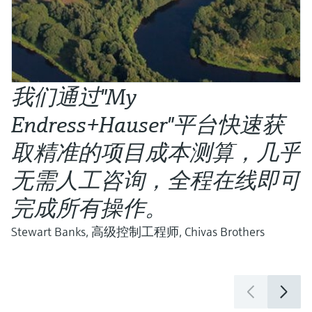
我们通过"My
Endress+Hauser"平台快速获
取精准的项目成本测算，几乎
无需人工咨询，全程在线即可
完成所有操作。
A
Stewart Banks, 高级控制工程师, Chivas Brothers