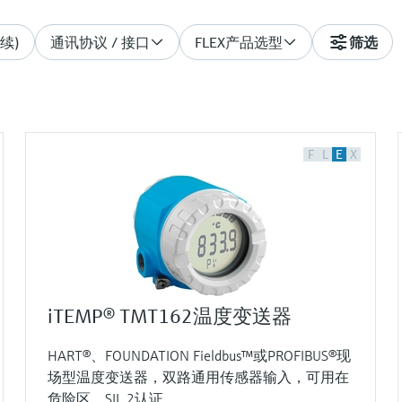
续)
通讯协议 / 接口
FLEX产品选型
筛选
F
L
E
X
iTEMP® TMT162温度变送器
HART®、FOUNDATION Fieldbus™或PROFIBUS®现
场型温度变送器，双路通用传感器输入，可用在
危险区，SIL 2认证