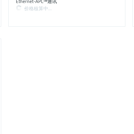
Ethernet-APL™通讯
价格核算中…