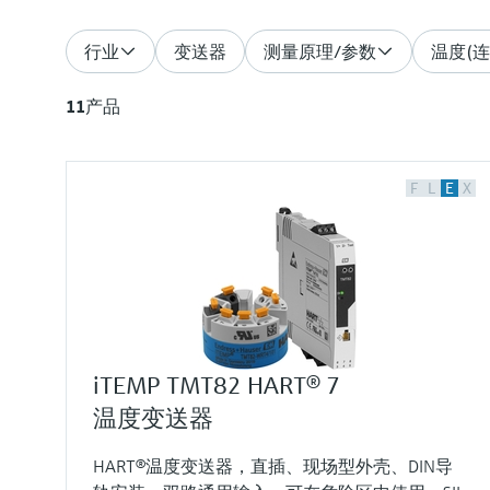
行业
变送器
测量原理/参数
温度(连
11
产品
F
L
E
X
iTEMP TMT82 HART® 7
温度变送器
HART®温度变送器，直插、现场型外壳、DIN导