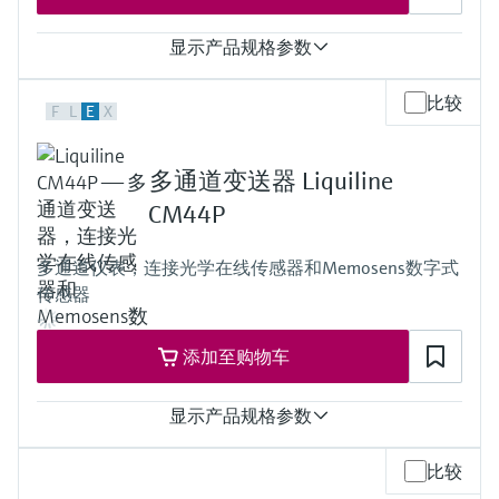
IP67
显示产品规格参数
输入
比较
F
L
E
X
1...8路Memosens数字量输入
2路0/4..20mA输入（可选）
2...4路数字量输入（可选）
多通道变送器 Liquiline
输出
2...8路0/4...20 mA电流输出
CM44P
报警继电器
4路继电器
多通道仪表，连接光学在线传感器和Memosens数字式
ProfibusDP
传感器
Modbus RS485
Modbus TCP
以太网
添加至购物车
防护等级
IP20：变送器
IP66：可选显示单元
显示产品规格参数
防护等级
比较
Cabinet device: IP20 shock protection