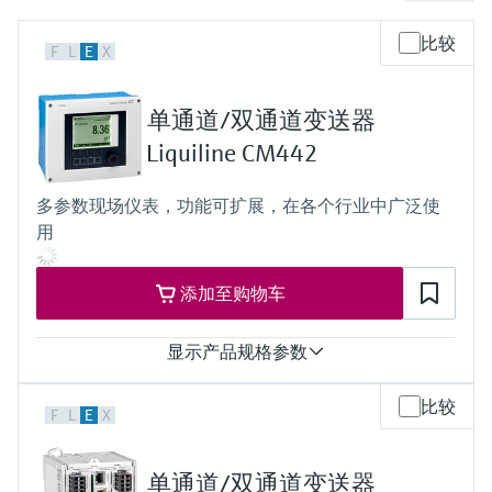
会
的指导课程与资源，随时随地提升技能。
measurement
电力与能源
光学分析
Conductive level measurement
全自动水质采样仪
温度开关
能量管理仪和应用管理仪
空气质量测量装置
Netilion Device Viewer
您的Endress+Hauser职业生涯
文化与价值观
Endress+Hauser SICK
查找市场活动及培训
比较
F
L
E
X
活动和培训
Job opportunities at
选购全部
采矿、矿物加工及冶金：打造可持
根据需要，从培训、研讨会、展会、峰会或
Endress+Hauser SICK
Netilion IIoT
Float switch level measurement
TOC、COD和SAC分析仪
表面温度计
浪涌保护器
烟雾探测器
Netilion Water
可持续发展
Endress+Hauser Technology China
续的未来
在线研讨会等各种活动中灵活选择。
单通道/双通道变送器
Liquiline CM442
软件
放射线物位测量
ORP电极和变送器
线缆式温度计
选购全部
视距测量仪
关联公司
公用工程：可靠使用蒸汽
多参数现场仪表，功能可扩展，在各个行业中广泛使
阻旋料位开关
污泥界面传感器和变送器
多点温度计
超高探测器
用
产品工具
所有行业的关注焦点
伺服液位测量
营养盐分析仪和传感器
选购全部
选购全部
添加至购物车
通过产品筛选，选择测量仪表
工业领域的可持续发展解决方案
机电式物位测量
金属分析仪
通过产品特性查找适当的测量设备、软件或
显示产品规格参数
系统组件。
数字化驱动流程工业转型升级
微波限位栅物位测量
光度计
输入
Applicator 选型和计算软件
比较
F
L
E
X
1...2路Memosens数字量输入
决策级过程透明度，赋能卓越运营
通过应用参数查找、选择并配置产品
Level measurement with pressure
微波传输测量原理
输出
2...4路0/4...20 mA电流输出
单通道/双通道变送器
Device Viewer
报警继电器