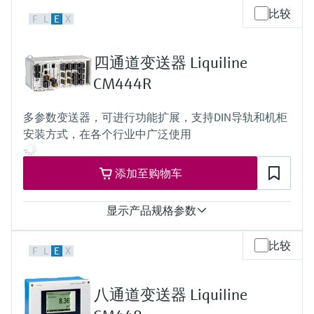
过程温度
比较
F
L
E
X
0 to 60 °C (32 to 140 °F)
四通道变送器 Liquiline
CM444R
多参数变送器，可进行功能扩展，支持DIN导轨和机柜
安装方式，在各个行业中广泛使用
添加至购物车
显示产品规格参数
输入
比较
F
L
E
X
1...4路Memosens数字量输入
2路0/4..20mA输入（可选）
2...4路数字量输入（可选）
八通道变送器 Liquiline
输出
2...8路0/4...20 mA电流输出