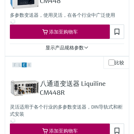
CM448
报警继电器
4路继电器
多参数变送器，使用灵活，在各个行业中广泛使用
ProfibusDP
Modbus RS485
Modbus TCP
添加至购物车
以太网
防护等级
IP20：变送器
显示产品规格参数
IP66：可选显示单元
输入
比较
F
L
E
X
1...8路Memosens数字量输入
2路0/4..20mA输入（可选）
2...4路数字量输入（可选）
八通道变送器 Liquiline
输出
2...8路0/4...20 mA电流输出
CM448R
报警继电器
4路继电器
灵活适用于各个行业的多参数变送器，DIN导轨式和柜
ProfibusDP
式安装
Modbus RS485
Modbus TCP
以太网
添加至购物车
防护等级