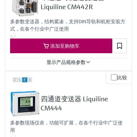
选购全部
Memosens数字技术
2路继电器
Liquiline CM442R
查找产品具体信息和文档
防护等级
选购全部
IP67
备件查找工具
多参数变送器，结构紧凑，支持DIN导轨和机柜安装方
您可通过产品型号、订单代码或序列号，轻
式，在各个行业中广泛使用
松查找所需备件。
添加至购物车
显示产品规格参数
输入
比较
F
L
E
X
1...2路Memosens数字量输入
2路0/4..20mA输入（可选）
2路数字量输入（可选）
四通道变送器 Liquiline
输出
2...4路0/4...20 mA电流输出
CM444
报警继电器
2路继电器
多参数现场仪表，功能可扩展，在各个行业中广泛使
ProfibusDP
用
Modbus RS485
Modbus TCP