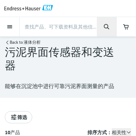
Back
Back
Back
Back
Back
Back
Back
Back
Back
Back
Back
Back
Back
Back
Back
Back
Back
Back
Back
Back
Back
Back
Back
Back
Back
Back
Back
Back
Back
Back
Back
Back
Back
Back
现场仪表
现场仪表
现场仪表
现场仪表
现场仪表
现场仪表
现场仪表
现场仪表
现场仪表
现场仪表
服务产品
服务产品
服务产品
服务产品
服务产品
服务产品
行业应用
行业应用
行业应用
行业应用
行业应用
行业应用
行业应用
行业应用
行业应用
支持
公司
公司
公司
公司
公司
公司
公司
公司
现场仪表
流量
物位测量
液体分析
温度测量
压力测量
系统产品
光学分析
Netilion IIoT
服务产品
Project and commissioning
技术支持服务
仪表维护
仪表性能优化服务
行业应用
支持
公司
Endress+Hauser集团
生产中心
集团实力
新闻与案例
活动和培训
您的Endress+Hauser职业生
Back to
液体分析
services
涯
污泥界面传感器和变送
流量
电磁流量计
雷达物位测量
pH电极和变送器
温度变送器
绝压和表压测量
数据管理仪&数据记录仪
TDLAS和QF分析仪
Netilion Value
Project and commissioning services
远程技术支持
验证服务
校准报告分析
食品与饮料
快速获取服务支持！
Endress+Hauser集团
公司概况
物位和压力测量
过程安全性
新闻与案例总览
培训
技术支持中心 —— Endress+Hauser提供全方
仪表调试服务
Explore open positions
器
位服务，与您相伴前行
物位测量
科里奥利质量流量计
Vibronic point level detection
电导率传感器和变送器
工业温度计
差压测量
过程测控仪
拉曼光谱分析仪
Netilion Health
技术支持服务
远程资产监控
现场仪表校准服务
优化校准间隔时间
水务和环境：保护 —— 节约 —— 提高
生产中心
Endress+Hauser在中国
Endress+Hauser流量
网络安全性
所有文章
研讨会
Industrial Project Management
在Endress+Hauser工作
下载区
液体分析
超声波流量计
导波雷达物位测量
浊度传感器和变送器
保护套管
选购全部
电源和安全栅
排放监测解决方案
Netilion Analytics
仪表维护
Process Instrumentation Courses
预防性维护服务
动态现场仪表评价和分析服务
石油与天然气：促进能源转型，实
集团实力
恩德斯豪斯科技中国
Endress+Hauser 液体分析
过程自动化项目流程
新闻稿
展览会
能够在沉淀池中进行可靠污泥界面测量的产品
搜索和下载技术手册, 宣传资料, 出版物, 软
现净零目标
Extended warranty
件更新, 视频, 证书等各类文件!
更多工作机会
温度测量
涡街流量计
超声波物位测量
氯传感器和变送器
高温型温度计
WirelessHART解决方案
颗粒测量设备
Netilion Library
仪表性能优化服务
Repair of measuring instruments
客户案例
财务业绩
温度+系统产品
My Endress+Hauser
事实速览
在线研讨会和回放
学习
生命科学：创新技术助推卓越运营
德国耶拿分析仪器公司的工作机会
压力测量
热式质量流量计
电容物位测量
溶解氧传感器和变送器
卫生型温度计
网关和调制解调器
数字分析仪解决方案
Netilion Inventory
View all
新闻与案例
集团管理层
Endress+Hauser 数字解决方案
建立电子采购流程，从容应对未来
媒体活动
峰会
筛选
化工：深化合作，助推可持续成功
需求
学习中心
IST创新传感器技术公司的工作机
系统产品
Differential pressure flow
静压液位测量
实验室检测仪表和便携式pH计
紧凑型温度计
设备配置用平板电脑
过程气体分析仪
Netilion Connect
活动和培训
发展历程
Endress+Hauser 光学分析
线下活动
学习中心 - 探索Endress+Hauser学习平台上
10
产品
排序方式：
相关性