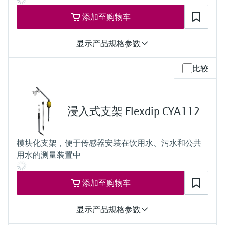
以太网
添加至购物车
防护等级
IP20：变送器
IP66：可选显示单元
显示产品规格参数
输入
比较
1 to 4x Memosens digital input
2x 0/4 to 20mA Input optional
2 to 4x Digital input optional
输出
浸入式支架 Flexdip CYA112
2 to 8x 0/4 to 20 mA current outputs, alarmrelay,
4x relay, ProfibusDP, Modbus RS485, Modbus TCP, Ethernet
防护等级
模块化支架，便于传感器安装在饮用水、污水和公共
IP66 / IP 67
用水的测量装置中
添加至购物车
显示产品规格参数