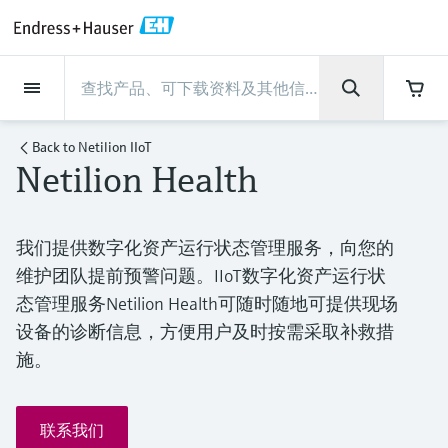
Back
Back
Back
Back
Back
Back
Back
Back
Back
Back
Back
Back
Back
Back
Back
Back
Back
Back
Back
Back
Back
Back
Back
Back
Back
Back
Back
Back
Back
Back
Back
Back
Back
Back
现场仪表
现场仪表
现场仪表
现场仪表
现场仪表
现场仪表
现场仪表
现场仪表
现场仪表
现场仪表
服务产品
服务产品
服务产品
服务产品
服务产品
服务产品
行业应用
行业应用
行业应用
行业应用
行业应用
行业应用
行业应用
行业应用
行业应用
支持
公司
公司
公司
公司
公司
公司
公司
公司
现场仪表
流量
物位测量
液体分析
温度测量
压力测量
系统产品
光学分析
Netilion IIoT
服务产品
Project and commissioning
技术支持服务
仪表维护
仪表性能优化服务
行业应用
支持
公司
Endress+Hauser集团
生产中心
集团实力
新闻与案例
活动和培训
您的Endress+Hauser职业生
services
涯
Back to
Netilion IIoT
Netilion Health
流量
电磁流量计
雷达物位测量
pH电极和变送器
温度变送器
绝压和表压测量
数据管理仪&数据记录仪
TDLAS和QF分析仪
Netilion Value
Project and commissioning services
远程技术支持
验证服务
校准报告分析
食品与饮料
快速获取服务支持！
Endress+Hauser集团
公司概况
物位和压力测量
过程安全性
新闻与案例总览
培训
技术支持中心 —— Endress+Hauser提供全方
仪表调试服务
Explore open positions
位服务，与您相伴前行
物位测量
科里奥利质量流量计
Vibronic point level detection
电导率传感器和变送器
工业温度计
差压测量
过程测控仪
拉曼光谱分析仪
Netilion Health
技术支持服务
远程资产监控
现场仪表校准服务
优化校准间隔时间
水务和环境：保护 —— 节约 —— 提高
生产中心
Endress+Hauser在中国
Endress+Hauser流量
网络安全性
所有文章
研讨会
我们提供数字化资产运行状态管理服务，向您的
Industrial Project Management
在Endress+Hauser工作
下载区
维护团队提前预警问题。IIoT数字化资产运行状
液体分析
超声波流量计
导波雷达物位测量
浊度传感器和变送器
保护套管
选购全部
电源和安全栅
排放监测解决方案
Netilion Analytics
仪表维护
Process Instrumentation Courses
预防性维护服务
动态现场仪表评价和分析服务
石油与天然气：促进能源转型，实
集团实力
恩德斯豪斯科技中国
Endress+Hauser 液体分析
过程自动化项目流程
新闻稿
展览会
搜索和下载技术手册, 宣传资料, 出版物, 软
态管理服务Netilion Health可随时随地可提供现场
现净零目标
Extended warranty
件更新, 视频, 证书等各类文件!
更多工作机会
温度测量
涡街流量计
超声波物位测量
氯传感器和变送器
高温型温度计
WirelessHART解决方案
颗粒测量设备
Netilion Library
仪表性能优化服务
Repair of measuring instruments
客户案例
财务业绩
温度+系统产品
My Endress+Hauser
事实速览
在线研讨会和回放
设备的诊断信息，方便用户及时按需采取补救措
学习
生命科学：创新技术助推卓越运营
施。
德国耶拿分析仪器公司的工作机会
压力测量
热式质量流量计
电容物位测量
溶解氧传感器和变送器
卫生型温度计
网关和调制解调器
数字分析仪解决方案
Netilion Inventory
View all
新闻与案例
集团管理层
Endress+Hauser 数字解决方案
建立电子采购流程，从容应对未来
媒体活动
峰会
化工：深化合作，助推可持续成功
需求
学习中心
IST创新传感器技术公司的工作机
联系我们
系统产品
Differential pressure flow
静压液位测量
实验室检测仪表和便携式pH计
紧凑型温度计
设备配置用平板电脑
过程气体分析仪
Netilion Connect
活动和培训
发展历程
Endress+Hauser 光学分析
线下活动
学习中心 - 探索Endress+Hauser学习平台上