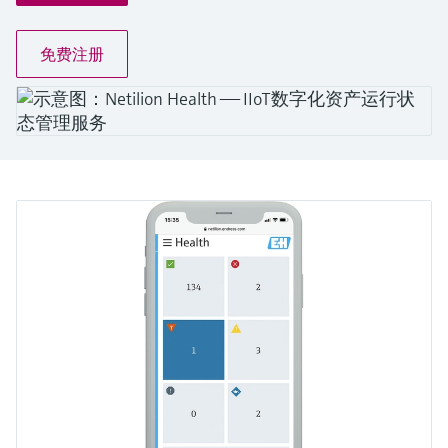
会
的指导课程与资源，随时随地提升技能。
measurement
电力与能源
光学分析
Conductive level measurement
全自动水质采样仪
温度开关
能量管理仪和应用管理仪
空气质量测量装置
Netilion Device Viewer
您的Endress+Hauser职业生涯
文化与价值观
Endress+Hauser SICK
查找市场活动及培训
活动和培训
Job opportunities at
免费注册
选购全部
采矿、矿物加工及冶金：打造可持
根据需要，从培训、研讨会、展会、峰会或
Endress+Hauser SICK
Netilion IIoT
Float switch level measurement
TOC、COD和SAC分析仪
表面温度计
浪涌保护器
烟雾探测器
Netilion Water
可持续发展
Endress+Hauser Technology China
续的未来
在线研讨会等各种活动中灵活选择。
软件
放射线物位测量
ORP电极和变送器
线缆式温度计
选购全部
视距测量仪
关联公司
公用工程：可靠使用蒸汽
阻旋料位开关
污泥界面传感器和变送器
多点温度计
超高探测器
产品工具
所有行业的关注焦点
伺服液位测量
营养盐分析仪和传感器
选购全部
选购全部
通过产品筛选，选择测量仪表
工业领域的可持续发展解决方案
机电式物位测量
金属分析仪
通过产品特性查找适当的测量设备、软件或
系统组件。
数字化驱动流程工业转型升级
微波限位栅物位测量
光度计
Applicator 选型和计算软件
决策级过程透明度，赋能卓越运营
通过应用参数查找、选择并配置产品
Level measurement with pressure
微波传输测量原理
Device Viewer