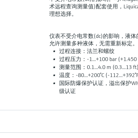
术远程查询测量值)配套使用，Liqui
理想选择。
创新技术助力工艺流程优化
仪表不受介电常数(dc)的影响，液体的
允许测量多种液体，无需重新标定。
过程连接：法兰和螺纹
过程压力：-1...+100 bar (+1.450 p
测量范围：0.1...4.0 m (0.3...13 ft
电容式物位测量
温度：-80...+200°C (-112...+392°
Liquicap FMI52
国际防爆保护认证，溢出保护WH
级认证
Liquicap FMI52全绝缘缆式
其适用于黏附介质和极端高温测量
测量精度
重复性为0.1%
过程温度
-80...200°C