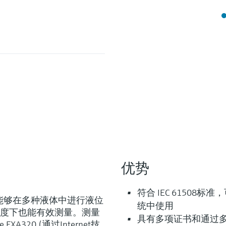
优势
灵活满足各类仪表选型要求
符合 IEC 61508
探头，能够在多种液体中进行液位
统中使用
度下也能有效测量。测量
具有多项证书和通过
型 (0)
Extended选型 (1)
Xpert选型 
当前结果
E
X
XA320 (通过Internet技