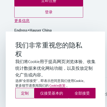
立即注册
登录
更多信息
Endress+Hauser China
中国
我们非常重视您的隐私
+86-21-2403 9600
权
我们将Cookie用于提高网页浏览体验、收集
info.cn@endress.com
统计数据来优化网站功能，以及投放定制
化广告或内容。
选择“全部接受”，即表示您同意我们使用Cookie。
更多细节请查阅我们的
Cookie政策
。
Endress+Hauser Group Services AG ©版权所有
定制
仅接受基本的
全部接受
版本说明
使用条款
数据保护
通用条款与条件规范及营业