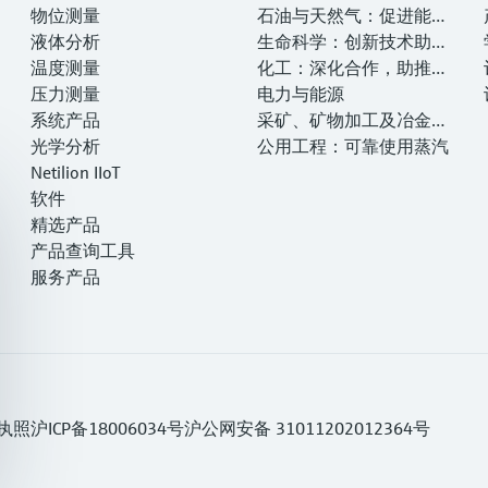
物位测量
—— 提高
石油与天然气：促进能源
液体分析
转型，实现净零目标
生命科学：创新技术助推
温度测量
卓越运营
化工：深化合作，助推可
压力测量
持续成功
电力与能源
系统产品
采矿、矿物加工及冶金：
光学分析
打造可持续的未来
公用工程：可靠使用蒸汽
Netilion IIoT
软件
精选产品
产品查询工具
服务产品
执照
沪ICP备18006034号
沪公网安备 31011202012364号