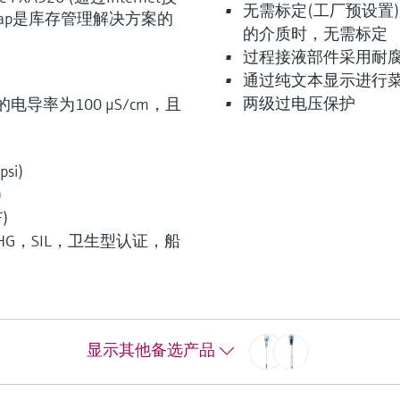
无需标定(工厂预设置)
cap是库存管理解决方案的
的介质时，无需标定
过程接液部件采用耐腐
通过纯文本显示进行菜
两级过电压保护
电导率为100 μS/cm，且
F
L
E
X
si)
)
F)
G，SIL，卫生型认证，船
探头广泛应用于液体液位监测，尤
场合。
显示其他备选产品