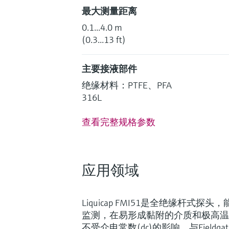
最大测量距离
0.1...4.0 m
(0.3...13 ft)
主要接液部件
绝缘材料：PTFE、PFA
316L
查看完整规格参数
应用领域
Liquicap FMI51是全绝缘杆式
监测，在易形成黏附的介质和极高温
Fundamental选型 (1)
Lean选
F
L
不受介电常数(dc)的影响。与Fieldgate F