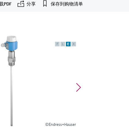
载PDF
分享
保存到购物清单
F
L
E
X
©Endress+Hauser