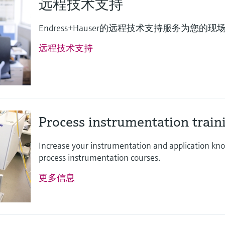
远程技术支持
Endress+Hauser的远程技术支持服务为您
远程技术支持
Process instrumentation train
Increase your instrumentation and application k
process instrumentation courses.
更多信息