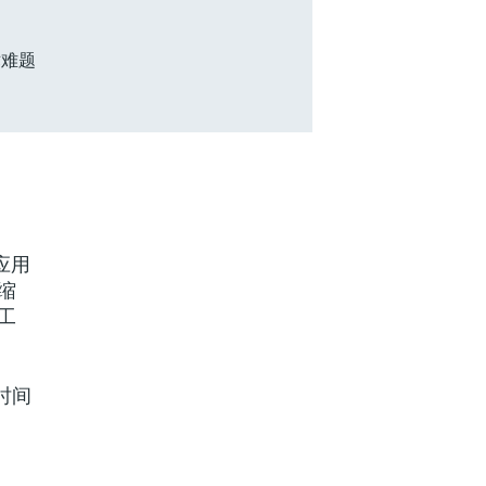
术难题
应用
缩
工
时间