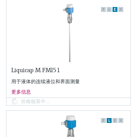
选购全部
Memosens数字技术
查找产品具体信息和文档
F
L
E
X
选购全部
备件查找工具
您可通过产品型号、订单代码或序列号，轻
松查找所需备件。
Liquicap M FMI51
用于液体的连续液位和界面测量
更多信息
价格核算中…
F
L
E
X