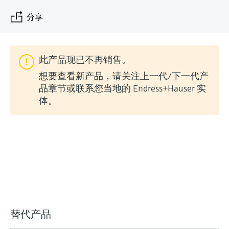
会
的指导课程与资源，随时随地提升技能。
measurement
电力与能源
分享
光学分析
Conductive level measurement
全自动水质采样仪
温度开关
能量管理仪和应用管理仪
空气质量测量装置
Netilion Device Viewer
您的Endress+Hauser职业生涯
文化与价值观
Endress+Hauser SICK
查找市场活动及培训
活动和培训
Job opportunities at
选购全部
采矿、矿物加工及冶金：打造可持
根据需要，从培训、研讨会、展会、峰会或
Endress+Hauser SICK
Netilion IIoT
Float switch level measurement
TOC、COD和SAC分析仪
表面温度计
浪涌保护器
烟雾探测器
Netilion Water
可持续发展
Endress+Hauser Technology China
续的未来
在线研讨会等各种活动中灵活选择。
此产品现已不再销售。
软件
放射线物位测量
ORP电极和变送器
线缆式温度计
选购全部
视距测量仪
关联公司
公用工程：可靠使用蒸汽
想要查看新产品，请关注上一代/下一代产
品章节或联系您当地的 Endress+Hauser 实
阻旋料位开关
污泥界面传感器和变送器
多点温度计
超高探测器
体。
产品工具
所有行业的关注焦点
伺服液位测量
营养盐分析仪和传感器
选购全部
选购全部
通过产品筛选，选择测量仪表
工业领域的可持续发展解决方案
机电式物位测量
金属分析仪
通过产品特性查找适当的测量设备、软件或
系统组件。
数字化驱动流程工业转型升级
微波限位栅物位测量
光度计
Applicator 选型和计算软件
决策级过程透明度，赋能卓越运营
通过应用参数查找、选择并配置产品
Level measurement with pressure
微波传输测量原理
替代产品
Device Viewer