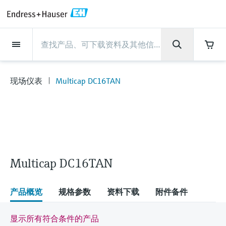
Back
Back
Back
Back
Back
Back
Back
Back
Back
Back
Back
Back
Back
Back
Back
Back
Back
Back
Back
Back
Back
Back
Back
Back
Back
Back
Back
Back
Back
Back
Back
Back
Back
Back
现场仪表
现场仪表
现场仪表
现场仪表
现场仪表
现场仪表
现场仪表
现场仪表
现场仪表
现场仪表
服务产品
服务产品
服务产品
服务产品
服务产品
服务产品
行业应用
行业应用
行业应用
行业应用
行业应用
行业应用
行业应用
行业应用
行业应用
支持
公司
公司
公司
公司
公司
公司
公司
公司
现场仪表
流量
物位测量
液体分析
温度测量
压力测量
系统产品
光学分析
Netilion IIoT
服务产品
Project and commissioning
技术支持服务
仪表维护
仪表性能优化服务
行业应用
支持
公司
Endress+Hauser集团
生产中心
集团实力
新闻与案例
活动和培训
您的Endress+Hauser职业生
services
涯
现场仪表
Multicap DC16TAN
流量
电磁流量计
雷达物位测量
pH电极和变送器
温度变送器
绝压和表压测量
数据管理仪&数据记录仪
TDLAS和QF分析仪
Netilion Value
Project and commissioning services
远程技术支持
验证服务
校准报告分析
食品与饮料
快速获取服务支持！
Endress+Hauser集团
公司概况
物位和压力测量
过程安全性
新闻与案例总览
培训
技术支持中心 —— Endress+Hauser提供全方
仪表调试服务
Explore open positions
位服务，与您相伴前行
物位测量
科里奥利质量流量计
Vibronic point level detection
电导率传感器和变送器
工业温度计
差压测量
过程测控仪
拉曼光谱分析仪
Netilion Health
技术支持服务
远程资产监控
现场仪表校准服务
优化校准间隔时间
水务和环境：保护 —— 节约 —— 提高
生产中心
Endress+Hauser在中国
Endress+Hauser流量
网络安全性
所有文章
研讨会
Industrial Project Management
在Endress+Hauser工作
下载区
液体分析
超声波流量计
导波雷达物位测量
浊度传感器和变送器
保护套管
选购全部
电源和安全栅
排放监测解决方案
Netilion Analytics
仪表维护
Process Instrumentation Courses
预防性维护服务
动态现场仪表评价和分析服务
石油与天然气：促进能源转型，实
集团实力
恩德斯豪斯科技中国
Endress+Hauser 液体分析
过程自动化项目流程
新闻稿
展览会
搜索和下载技术手册, 宣传资料, 出版物, 软
现净零目标
Extended warranty
件更新, 视频, 证书等各类文件!
更多工作机会
Multicap DC16TAN
温度测量
涡街流量计
超声波物位测量
氯传感器和变送器
高温型温度计
WirelessHART解决方案
颗粒测量设备
Netilion Library
仪表性能优化服务
Repair of measuring instruments
客户案例
财务业绩
温度+系统产品
My Endress+Hauser
事实速览
在线研讨会和回放
学习
生命科学：创新技术助推卓越运营
德国耶拿分析仪器公司的工作机会
压力测量
热式质量流量计
电容物位测量
溶解氧传感器和变送器
卫生型温度计
网关和调制解调器
数字分析仪解决方案
Netilion Inventory
View all
新闻与案例
集团管理层
Endress+Hauser 数字解决方案
建立电子采购流程，从容应对未来
媒体活动
峰会
产品概览
规格参数
资料下载
附件备件
化工：深化合作，助推可持续成功
需求
学习中心
IST创新传感器技术公司的工作机
系统产品
Differential pressure flow
静压液位测量
实验室检测仪表和便携式pH计
紧凑型温度计
设备配置用平板电脑
过程气体分析仪
Netilion Connect
活动和培训
发展历程
Endress+Hauser 光学分析
线下活动
显示所有符合条件的产品
学习中心 - 探索Endress+Hauser学习平台上