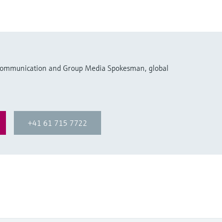
 Communication and Group Media Spokesman, global
+41 61 715 7722