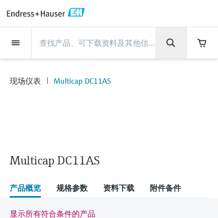
Back
Back
Back
Back
Back
Back
Back
Back
Back
Back
Back
Back
Back
Back
Back
Back
Back
Back
Back
Back
Back
Back
Back
Back
Back
Back
Back
Back
Back
Back
Back
Back
Back
Back
现场仪表
现场仪表
现场仪表
现场仪表
现场仪表
现场仪表
现场仪表
现场仪表
现场仪表
现场仪表
服务产品
服务产品
服务产品
服务产品
服务产品
服务产品
行业应用
行业应用
行业应用
行业应用
行业应用
行业应用
行业应用
行业应用
行业应用
支持
公司
公司
公司
公司
公司
公司
公司
公司
现场仪表
流量
物位测量
液体分析
温度测量
压力测量
系统产品
光学分析
Netilion IIoT
服务产品
Project and commissioning
技术支持服务
仪表维护
仪表性能优化服务
行业应用
支持
公司
Endress+Hauser集团
生产中心
集团实力
新闻与案例
活动和培训
您的Endress+Hauser职业生
services
涯
现场仪表
Multicap DC11AS
流量
电磁流量计
雷达物位测量
pH电极和变送器
温度变送器
绝压和表压测量
数据管理仪&数据记录仪
TDLAS和QF分析仪
Netilion Value
Project and commissioning services
远程技术支持
验证服务
校准报告分析
食品与饮料
快速获取服务支持！
Endress+Hauser集团
公司概况
物位和压力测量
过程安全性
新闻与案例总览
培训
技术支持中心 —— Endress+Hauser提供全方
仪表调试服务
Explore open positions
位服务，与您相伴前行
物位测量
科里奥利质量流量计
Vibronic point level detection
电导率传感器和变送器
工业温度计
差压测量
过程测控仪
拉曼光谱分析仪
Netilion Health
技术支持服务
远程资产监控
现场仪表校准服务
优化校准间隔时间
水务和环境：保护 —— 节约 —— 提高
生产中心
Endress+Hauser在中国
Endress+Hauser流量
网络安全性
所有文章
研讨会
Industrial Project Management
在Endress+Hauser工作
下载区
液体分析
超声波流量计
导波雷达物位测量
浊度传感器和变送器
保护套管
选购全部
电源和安全栅
排放监测解决方案
Netilion Analytics
仪表维护
Process Instrumentation Courses
预防性维护服务
动态现场仪表评价和分析服务
石油与天然气：促进能源转型，实
集团实力
恩德斯豪斯科技中国
Endress+Hauser 液体分析
过程自动化项目流程
新闻稿
展览会
搜索和下载技术手册, 宣传资料, 出版物, 软
现净零目标
Extended warranty
件更新, 视频, 证书等各类文件!
更多工作机会
Multicap DC11AS
温度测量
涡街流量计
超声波物位测量
氯传感器和变送器
高温型温度计
WirelessHART解决方案
颗粒测量设备
Netilion Library
仪表性能优化服务
Repair of measuring instruments
客户案例
财务业绩
温度+系统产品
My Endress+Hauser
事实速览
在线研讨会和回放
学习
生命科学：创新技术助推卓越运营
德国耶拿分析仪器公司的工作机会
压力测量
热式质量流量计
电容物位测量
溶解氧传感器和变送器
卫生型温度计
网关和调制解调器
数字分析仪解决方案
Netilion Inventory
View all
新闻与案例
集团管理层
Endress+Hauser 数字解决方案
建立电子采购流程，从容应对未来
媒体活动
峰会
产品概览
规格参数
资料下载
附件备件
化工：深化合作，助推可持续成功
需求
学习中心
IST创新传感器技术公司的工作机
系统产品
Differential pressure flow
静压液位测量
实验室检测仪表和便携式pH计
紧凑型温度计
设备配置用平板电脑
过程气体分析仪
Netilion Connect
活动和培训
发展历程
Endress+Hauser 光学分析
线下活动
学习中心 - 探索Endress+Hauser学习平台上
显示所有符合条件的产品