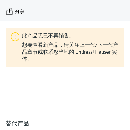
会
的指导课程与资源，随时随地提升技能。
measurement
电力与能源
光学分析
Conductive level measurement
全自动水质采样仪
温度开关
能量管理仪和应用管理仪
空气质量测量装置
Netilion Device Viewer
您的Endress+Hauser职业生涯
文化与价值观
Endress+Hauser SICK
查找市场活动及培训
分享
活动和培训
Job opportunities at
选购全部
采矿、矿物加工及冶金：打造可持
根据需要，从培训、研讨会、展会、峰会或
Endress+Hauser SICK
Netilion IIoT
Float switch level measurement
TOC、COD和SAC分析仪
表面温度计
浪涌保护器
烟雾探测器
Netilion Water
可持续发展
Endress+Hauser Technology China
续的未来
在线研讨会等各种活动中灵活选择。
此产品现已不再销售。
软件
放射线物位测量
ORP电极和变送器
线缆式温度计
选购全部
视距测量仪
关联公司
公用工程：可靠使用蒸汽
想要查看新产品，请关注上一代/下一代产
品章节或联系您当地的 Endress+Hauser 实
阻旋料位开关
污泥界面传感器和变送器
多点温度计
超高探测器
体。
产品工具
所有行业的关注焦点
伺服液位测量
营养盐分析仪和传感器
选购全部
选购全部
通过产品筛选，选择测量仪表
工业领域的可持续发展解决方案
机电式物位测量
金属分析仪
通过产品特性查找适当的测量设备、软件或
系统组件。
数字化驱动流程工业转型升级
微波限位栅物位测量
光度计
Applicator 选型和计算软件
决策级过程透明度，赋能卓越运营
通过应用参数查找、选择并配置产品
Level measurement with pressure
微波传输测量原理
替代产品
Device Viewer