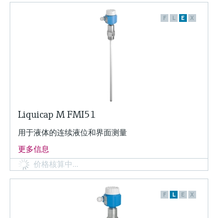
选购全部
Memosens数字技术
查找产品具体信息和文档
F
L
E
X
选购全部
备件查找工具
您可通过产品型号、订单代码或序列号，轻
松查找所需备件。
Liquicap M FMI51
用于液体的连续液位和界面测量
更多信息
价格核算中…
F
L
E
X