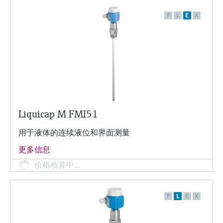
选购全部
Memosens数字技术
查找产品具体信息和文档
F
L
E
X
选购全部
备件查找工具
您可通过产品型号、订单代码或序列号，轻
松查找所需备件。
Liquicap M FMI51
用于液体的连续液位和界面测量
更多信息
价格核算中…
F
L
E
X