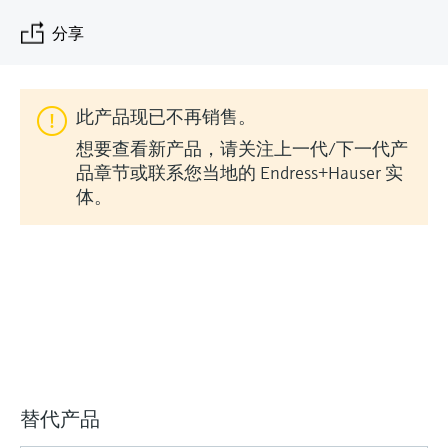
会
的指导课程与资源，随时随地提升技能。
measurement
电力与能源
分享
光学分析
Conductive level measurement
全自动水质采样仪
温度开关
能量管理仪和应用管理仪
空气质量测量装置
Netilion Device Viewer
您的Endress+Hauser职业生涯
文化与价值观
Endress+Hauser SICK
查找市场活动及培训
活动和培训
Job opportunities at
选购全部
采矿、矿物加工及冶金：打造可持
根据需要，从培训、研讨会、展会、峰会或
Endress+Hauser SICK
Netilion IIoT
Float switch level measurement
TOC、COD和SAC分析仪
表面温度计
浪涌保护器
烟雾探测器
Netilion Water
可持续发展
Endress+Hauser Technology China
续的未来
在线研讨会等各种活动中灵活选择。
此产品现已不再销售。
软件
放射线物位测量
ORP电极和变送器
线缆式温度计
选购全部
视距测量仪
关联公司
公用工程：可靠使用蒸汽
想要查看新产品，请关注上一代/下一代产
品章节或联系您当地的 Endress+Hauser 实
阻旋料位开关
污泥界面传感器和变送器
多点温度计
超高探测器
体。
产品工具
所有行业的关注焦点
伺服液位测量
营养盐分析仪和传感器
选购全部
选购全部
通过产品筛选，选择测量仪表
工业领域的可持续发展解决方案
机电式物位测量
金属分析仪
通过产品特性查找适当的测量设备、软件或
系统组件。
数字化驱动流程工业转型升级
微波限位栅物位测量
光度计
Applicator 选型和计算软件
决策级过程透明度，赋能卓越运营
通过应用参数查找、选择并配置产品
Level measurement with pressure
微波传输测量原理
替代产品
Device Viewer