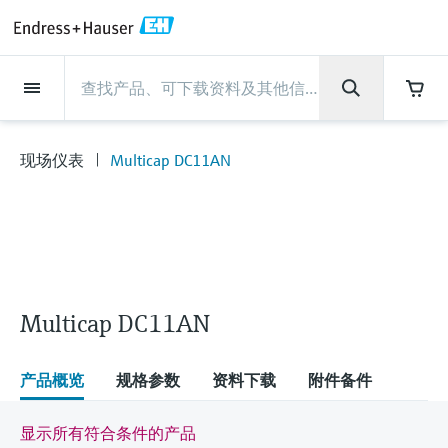
Back
Back
Back
Back
Back
Back
Back
Back
Back
Back
Back
Back
Back
Back
Back
Back
Back
Back
Back
Back
Back
Back
Back
Back
Back
Back
Back
Back
Back
Back
Back
Back
Back
Back
现场仪表
现场仪表
现场仪表
现场仪表
现场仪表
现场仪表
现场仪表
现场仪表
现场仪表
现场仪表
服务产品
服务产品
服务产品
服务产品
服务产品
服务产品
行业应用
行业应用
行业应用
行业应用
行业应用
行业应用
行业应用
行业应用
行业应用
支持
公司
公司
公司
公司
公司
公司
公司
公司
现场仪表
流量
物位测量
液体分析
温度测量
压力测量
系统产品
光学分析
Netilion IIoT
服务产品
Project and commissioning
技术支持服务
仪表维护
仪表性能优化服务
行业应用
支持
公司
Endress+Hauser集团
生产中心
集团实力
新闻与案例
活动和培训
您的Endress+Hauser职业生
services
涯
现场仪表
Multicap DC11AN
流量
电磁流量计
雷达物位测量
pH电极和变送器
温度变送器
绝压和表压测量
数据管理仪&数据记录仪
TDLAS和QF分析仪
Netilion Value
Project and commissioning services
远程技术支持
验证服务
校准报告分析
食品与饮料
快速获取服务支持！
Endress+Hauser集团
公司概况
物位和压力测量
过程安全性
新闻与案例总览
培训
技术支持中心 —— Endress+Hauser提供全方
仪表调试服务
Explore open positions
位服务，与您相伴前行
物位测量
科里奥利质量流量计
Vibronic point level detection
电导率传感器和变送器
工业温度计
差压测量
过程测控仪
拉曼光谱分析仪
Netilion Health
技术支持服务
远程资产监控
现场仪表校准服务
优化校准间隔时间
水务和环境：保护 —— 节约 —— 提高
生产中心
Endress+Hauser在中国
Endress+Hauser流量
网络安全性
所有文章
研讨会
Industrial Project Management
在Endress+Hauser工作
下载区
液体分析
超声波流量计
导波雷达物位测量
浊度传感器和变送器
保护套管
选购全部
电源和安全栅
排放监测解决方案
Netilion Analytics
仪表维护
Process Instrumentation Courses
预防性维护服务
动态现场仪表评价和分析服务
石油与天然气：促进能源转型，实
集团实力
恩德斯豪斯科技中国
Endress+Hauser 液体分析
过程自动化项目流程
新闻稿
展览会
搜索和下载技术手册, 宣传资料, 出版物, 软
现净零目标
Extended warranty
件更新, 视频, 证书等各类文件!
更多工作机会
Multicap DC11AN
温度测量
涡街流量计
超声波物位测量
氯传感器和变送器
高温型温度计
WirelessHART解决方案
颗粒测量设备
Netilion Library
仪表性能优化服务
Repair of measuring instruments
客户案例
财务业绩
温度+系统产品
My Endress+Hauser
事实速览
在线研讨会和回放
学习
生命科学：创新技术助推卓越运营
德国耶拿分析仪器公司的工作机会
压力测量
热式质量流量计
电容物位测量
溶解氧传感器和变送器
卫生型温度计
网关和调制解调器
数字分析仪解决方案
Netilion Inventory
View all
新闻与案例
集团管理层
Endress+Hauser 数字解决方案
建立电子采购流程，从容应对未来
媒体活动
峰会
产品概览
规格参数
资料下载
附件备件
化工：深化合作，助推可持续成功
需求
学习中心
IST创新传感器技术公司的工作机
系统产品
Differential pressure flow
静压液位测量
实验室检测仪表和便携式pH计
紧凑型温度计
设备配置用平板电脑
过程气体分析仪
Netilion Connect
活动和培训
发展历程
Endress+Hauser 光学分析
线下活动
显示所有符合条件的产品
学习中心 - 探索Endress+Hauser学习平台上