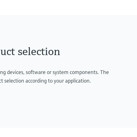
传感器
10 mbar...40 bar
(0.4 inH2O...600 psi)
uct selection
ring devices, software or system components. The
t selection according to your application.