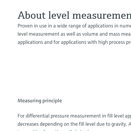
About level measuremen
Proven in use in a wide range of applications in numer
level measurement as well as volume and mass measur
applications and for applications with high process 
Measuring principle
For differential pressure measurement in fill level a
decreases depending on the fill level due to gravity.