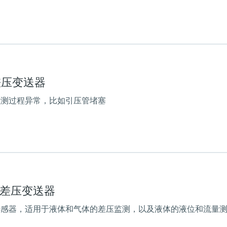
(6...150psi)
定值
主要接液部件
316L, AlloyC
接液部件材质
5B差压变送器
316L, Alloy
过程膜片的材质
检测过程异常，比如引压管堵塞
316L, AlloyC,
Gold
传感器
10 mbar.... 40 bar (0.15
主要接液部件
316L, AlloyC,
Tantal, Monel,
 —— 差压变送器
Gold
 psi)
最大过程压力
传感器，适用于液体和气体的差压监测，以及液体的液位和流量
420 bar (6300 psi)
接液部件材质