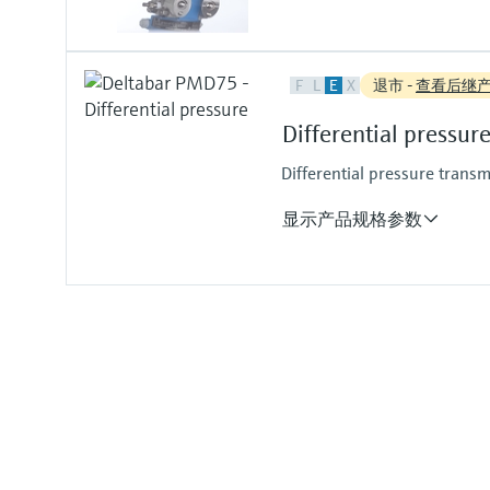
(1.5psi...600 psi)
测量精度
F
L
E
X
退市 -
查看后继
0.1%
铂金型：0.075%
Differential pressu
过程温度
-40...85 °C
Differential pressure trans
(-40...185 °F)
压力测量范围
显示产品规格参数
10mbar...40bar
(0.15...580psi)
测量精度
标准型：0.05%；
铂金型：0.035%
过程温度
-40...85 °C
(–40...185 °F)
压力测量范围
10mbar...40bar
(0.15...600 psi)