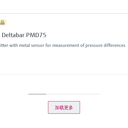
PTFE
Gold
传感器
主要接液部件
产品
100 mbar...40 bar
316L
(1.5 psi...600 psi)
过程膜片的材质
re Deltabar PMD75
316L、AlloyC合金、
传感器
mitter with metal sensor for measurement of pressure differences
10mbar...40bar
(0.15...580psi)
主要接液部件
Alloy C276合金
316L
Monel
钽
加载更多
过程膜片的材质
316L、AlloyC合金、
钽、
金-铑