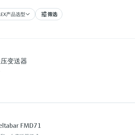
LEX产品选型
筛选
3B差压变送器
量
主要接液部件
316L
过程膜片的材质
abar FMD71
316L
传感器