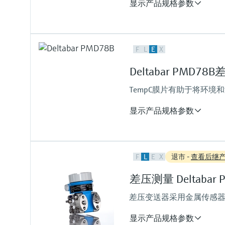
显示产品规格参数
up to 0.05 %
Platinum:
up to 0.035 %
测量范围
测量精度
10 mbar...250 bar
F
L
E
X
Standard:
(0.15 psi...3750 psi)
up to 0.065 %
过程温度
Deltabar PMD7
Platinum:
-40°C...+110°C
up to 0.055 %
TempC膜片有助于将环
(-40°F...+230°F)
过程温度
压力测量范围
-40°C...+110°C
10 mbar...250 bar
显示产品规格参数
(-40°F...+230°F)
(0.15 psi...3750 psi)
测量精度
F
L
E
X
退市 -
查看后继
Standard:
up to 0.1 %
差压测量 Deltabar 
过程温度
-40°C...+400°C
差压变送器采用金属传感
(-40°F...+752°F)
压力测量范围
显示产品规格参数
100 mbar...40 bar