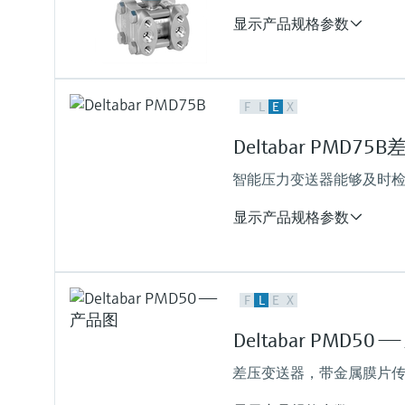
压力测量范围
显示产品规格参数
400 mbar...10 bar
(6...150 psi)
过程压力（绝压）/最大过压限
160 bar (2400 psi)
测量精度
F
L
E
X
Standard:
up to 0.075 %
Deltabar PMD7
Platinum:
up to 0.055 %
智能压力变送器能够及时
测量范围
10 mbar...40 bar
显示产品规格参数
(0.15 psi...600 psi)
过程温度
-40°C...+110°C (-40°F...+230°F)
介质温度范围
最大测量误差
-40°C...+110°C
F
L
E
X
Standard:
(-40°F...+230°F)
up to 0.05 %
压力测量范围
Deltabar PMD50
Platinum:
10 mbar.... 40 bar (0.15 psi... 600
up to 0.035 %
差压变送器，带金属膜片
测量精度
Standard: