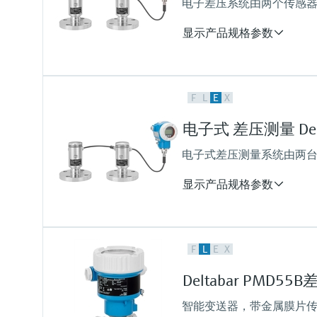
电子差压系统由两个传感
(-94°F...+482°F)
压力测量范围
显示产品规格参数
100 mbar...40 bar
(1.5 psi...600 psi)
测量精度
F
L
E
X
每个传感器的0.075%，
“铂金型”为每个传感器的0.05%
电子式 差压测量 Delt
过程温度
–25...+150°C
电子式差压测量系统由两
(–13...+302°F)
压力测量范围
显示产品规格参数
100mbar...40bar
(1.5psi...600psi)
测量精度
F
L
E
X
每个传感器的0.075%，
“铂金型”为每个传感器的0.05%
Deltabar PMD5
过程温度
–40...+125°C
智能变送器，带金属膜片传
(–40 ... +257°F)