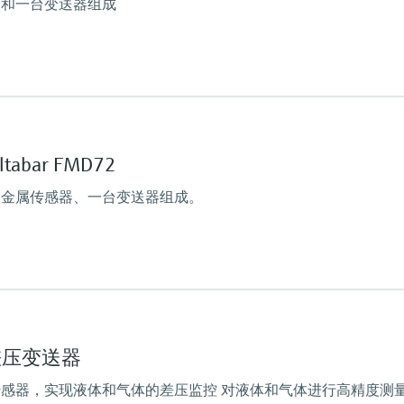
器和一台变送器组成
100 mbar...40 bar
(1.5 psi...600 psi)
过程压力（绝压）/
60 bar (900 psi)
过程膜片的材质
abar FMD72
陶瓷
316L、AlloyC合金
台金属传感器、一台变送器组成。
传感器
100 mbar...40 bar
(1.5 psi...600 psi)
主要接液部件
316L、Alloy C合金
过程膜片的材质
5B差压变送器
316L、AlloyC合金、
传感器
感器，实现液体和气体的差压监控 对液体和气体进行高精度测
400 mbar...10 bar