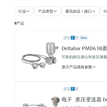
行业
产品类型
通讯协议 / 接口
F
9
产品
F
L
E
X
New
Deltabar PMD6
可靠的静压液位和差压测
显示产品规格参数
测量精度
F
L
E
X
Standard:
up to 0.075 %
电子 差压变送器 Delt
过程温度
-70°C...+250°C