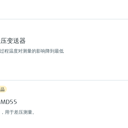
316L,
AlloyC,
Tantal,
Monel,
过程膜片的材质
Gold
316L, AlloyC, Gold
过程膜片的材质
传感器
8B差压变送器
316L, AlloyC,
100 mbar...40 bar
Tantal,
(1.45 psi...580 psi)
境和过程温度对测量的影响降到最低
Monel,
Gold
传感器
10 mbar...250 bar
(0.15 psi...3750 psi)
主要接液部件
产品
316L, AlloyC,
Tantal, Monel
PMD55
PTFE, Gold
过程膜片的材质
器，用于差压测量。
316L, AlloyC,
Tantal,
Monel