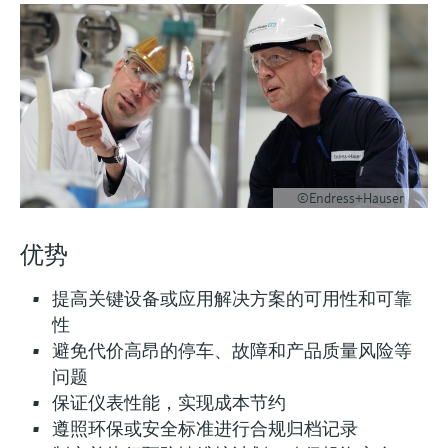
会
的指导课程与资源，随时随地提升技能。
measurement
电力与能源
光学分析
Conductive level measurement
全自动水质采样仪
温度开关
能量管理仪和应用管理仪
空气质量测量装置
Netilion Device Viewer
您的Endress+Hauser职业生涯
文化与价值观
Endress+Hauser SICK
查找市场活动及培训
活动和培训
Job opportunities at
选购全部
采矿、矿物加工及冶金：打造可持
根据需要，从培训、研讨会、展会、峰会或
Endress+Hauser SICK
Netilion IIoT
Float switch level measurement
TOC、COD和SAC分析仪
表面温度计
浪涌保护器
烟雾探测器
Netilion Water
可持续发展
Endress+Hauser Technology China
续的未来
在线研讨会等各种活动中灵活选择。
软件
放射线物位测量
ORP电极和变送器
线缆式温度计
选购全部
视距测量仪
关联公司
公用工程：可靠使用蒸汽
阻旋料位开关
污泥界面传感器和变送器
多点温度计
超高探测器
©Endress+Hauser
产品工具
所有行业的关注焦点
伺服液位测量
营养盐分析仪和传感器
选购全部
选购全部
优势
通过产品筛选，选择测量仪表
工业领域的可持续发展解决方案
机电式物位测量
金属分析仪
提高关键设备或应用解决方案的可用性和可靠
通过产品特性查找适当的测量设备、软件或
性
系统组件。
数字化驱动流程工业转型升级
微波限位栅物位测量
光度计
避免代价高昂的停车、故障和产品质量风险等
Applicator 选型和计算软件
问题
决策级过程透明度，赋能卓越运营
通过应用参数查找、选择并配置产品
Level measurement with pressure
微波传输测量原理
保证仪表性能，实现成本节约
遵照环保或安全标准进行合规归档记录
Device Viewer