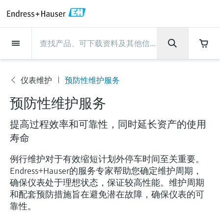
Back
Back
Back
Back
Back
Back
Back
Back
Back
Back
Back
Back
Back
Back
Back
Back
Back
Back
Back
Back
Back
Back
Back
Back
Back
Back
Back
Back
Back
Back
Back
Back
Back
Back
现场仪表
现场仪表
现场仪表
现场仪表
现场仪表
现场仪表
现场仪表
现场仪表
现场仪表
现场仪表
服务产品
服务产品
服务产品
服务产品
服务产品
服务产品
行业应用
行业应用
行业应用
行业应用
行业应用
行业应用
行业应用
行业应用
行业应用
支持
公司
公司
公司
公司
公司
公司
公司
公司
现场仪表
流量
物位测量
液体分析
温度测量
压力测量
系统产品
光学分析
Netilion IIoT
服务产品
Project and commissioning
技术支持服务
仪表维护
仪表性能优化服务
行业应用
支持
公司
Endress+Hauser集团
生产中心
集团实力
新闻与案例
活动和培训
您的Endress+Hauser职业生
services
涯
仪表维护
预防性维护服务
流量
电磁流量计
雷达物位测量
pH电极和变送器
温度变送器
绝压和表压测量
数据管理仪&数据记录仪
TDLAS和QF分析仪
Netilion Value
Project and commissioning services
远程技术支持
验证服务
校准报告分析
食品与饮料
快速获取服务支持！
Endress+Hauser集团
公司概况
物位和压力测量
过程安全性
新闻与案例总览
培训
服
技术支持中心 —— Endress+Hauser提供全方
仪表调试服务
Explore open positions
预防性维护服务
务
位服务，与您相伴前行
物位测量
科里奥利质量流量计
Vibronic point level detection
电导率传感器和变送器
工业温度计
差压测量
过程测控仪
拉曼光谱分析仪
Netilion Health
技术支持服务
远程资产监控
现场仪表校准服务
优化校准间隔时间
水务和环境：保护 —— 节约 —— 提高
生产中心
Endress+Hauser在中国
Endress+Hauser流量
网络安全性
所有文章
研讨会
产
品
提高过程效率和可靠性，同时延长资产的使用
Industrial Project Management
在Endress+Hauser工作
下载区
液体分析
超声波流量计
导波雷达物位测量
浊度传感器和变送器
保护套管
选购全部
电源和安全栅
排放监测解决方案
Netilion Analytics
仪表维护
Process Instrumentation Courses
预防性维护服务
动态现场仪表评价和分析服务
石油与天然气：促进能源转型，实
集团实力
恩德斯豪斯科技中国
Endress+Hauser 液体分析
过程自动化项目流程
新闻稿
展览会
寿命
搜索和下载技术手册, 宣传资料, 出版物, 软
现净零目标
Extended warranty
件更新, 视频, 证书等各类文件!
更多工作机会
例行维护对于有效缩短计划外停车时间至关重要。
温度测量
涡街流量计
超声波物位测量
氯传感器和变送器
高温型温度计
WirelessHART解决方案
颗粒测量设备
Netilion Library
仪表性能优化服务
Repair of measuring instruments
客户案例
财务业绩
温度+系统产品
My Endress+Hauser
事实速览
在线研讨会和回放
Endress+Hauser的服务专家帮助您确定维护周期，
学习
生命科学：创新技术助推卓越运营
德国耶拿分析仪器公司的工作机会
确保仪表处于理想状态，保证较高性能。维护周期
压力测量
热式质量流量计
电容物位测量
溶解氧传感器和变送器
卫生型温度计
网关和调制解调器
数字分析仪解决方案
Netilion Inventory
View all
新闻与案例
集团管理层
Endress+Hauser 数字解决方案
建立电子采购流程，从容应对未来
媒体活动
峰会
和配套预防措施旨在避免潜在故障，确保仪表的可
化工：深化合作，助推可持续成功
需求
学习中心
靠性。
IST创新传感器技术公司的工作机
系统产品
Differential pressure flow
静压液位测量
实验室检测仪表和便携式pH计
紧凑型温度计
设备配置用平板电脑
过程气体分析仪
Netilion Connect
活动和培训
发展历程
Endress+Hauser 光学分析
线下活动
学习中心 - 探索Endress+Hauser学习平台上