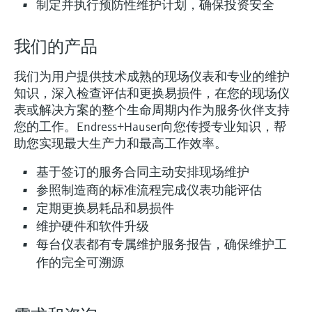
选购全部
Memosens数字技术
制定并执行预防性维护计划，确保投资安全
查找产品具体信息和文档
选购全部
我们的产品
备件查找工具
您可通过产品型号、订单代码或序列号，轻
我们为用户提供技术成熟的现场仪表和专业的维护
松查找所需备件。
知识，深入检查评估和更换易损件，在您的现场仪
表或解决方案的整个生命周期内作为服务伙伴支持
您的工作。Endress+Hauser向您传授专业知识，帮
助您实现最大生产力和最高工作效率。
基于签订的服务合同主动安排现场维护
参照制造商的标准流程完成仪表功能评估
定期更换易耗品和易损件
维护硬件和软件升级
每台仪表都有专属维护服务报告，确保维护工
作的完全可溯源