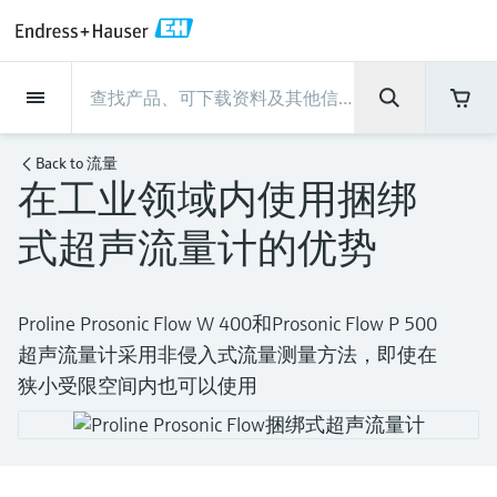
Back
Back
Back
Back
Back
Back
Back
Back
Back
Back
Back
Back
Back
Back
Back
Back
Back
Back
Back
Back
Back
Back
Back
Back
Back
Back
Back
Back
Back
Back
Back
Back
Back
Back
现场仪表
现场仪表
现场仪表
现场仪表
现场仪表
现场仪表
现场仪表
现场仪表
现场仪表
现场仪表
服务产品
服务产品
服务产品
服务产品
服务产品
服务产品
行业应用
行业应用
行业应用
行业应用
行业应用
行业应用
行业应用
行业应用
行业应用
支持
公司
公司
公司
公司
公司
公司
公司
公司
现场仪表
流量
物位测量
液体分析
温度测量
压力测量
系统产品
光学分析
Netilion IIoT
服务产品
Project and commissioning
技术支持服务
仪表维护
仪表性能优化服务
行业应用
支持
公司
Endress+Hauser集团
生产中心
集团实力
新闻与案例
活动和培训
您的Endress+Hauser职业生
services
涯
Back to
流量
在工业领域内使用捆绑
流量
电磁流量计
雷达物位测量
pH电极和变送器
温度变送器
绝压和表压测量
数据管理仪&数据记录仪
TDLAS和QF分析仪
Netilion Value
Project and commissioning services
远程技术支持
验证服务
校准报告分析
食品与饮料
快速获取服务支持！
Endress+Hauser集团
公司概况
物位和压力测量
过程安全性
新闻与案例总览
培训
技术支持中心 —— Endress+Hauser提供全方
仪表调试服务
Explore open positions
式超声流量计的优势
位服务，与您相伴前行
物位测量
科里奥利质量流量计
Vibronic point level detection
电导率传感器和变送器
工业温度计
差压测量
过程测控仪
拉曼光谱分析仪
Netilion Health
技术支持服务
远程资产监控
现场仪表校准服务
优化校准间隔时间
水务和环境：保护 —— 节约 —— 提高
生产中心
Endress+Hauser在中国
Endress+Hauser流量
网络安全性
所有文章
研讨会
Industrial Project Management
在Endress+Hauser工作
下载区
液体分析
超声波流量计
导波雷达物位测量
浊度传感器和变送器
保护套管
选购全部
电源和安全栅
排放监测解决方案
Netilion Analytics
仪表维护
Process Instrumentation Courses
预防性维护服务
动态现场仪表评价和分析服务
石油与天然气：促进能源转型，实
集团实力
恩德斯豪斯科技中国
Endress+Hauser 液体分析
过程自动化项目流程
新闻稿
展览会
搜索和下载技术手册, 宣传资料, 出版物, 软
Proline Prosonic Flow W 400和Prosonic Flow P 500
现净零目标
Extended warranty
件更新, 视频, 证书等各类文件!
更多工作机会
超声流量计采用非侵入式流量测量方法，即使在
温度测量
涡街流量计
超声波物位测量
氯传感器和变送器
高温型温度计
WirelessHART解决方案
颗粒测量设备
Netilion Library
仪表性能优化服务
Repair of measuring instruments
客户案例
财务业绩
温度+系统产品
My Endress+Hauser
事实速览
在线研讨会和回放
狭小受限空间内也可以使用
学习
生命科学：创新技术助推卓越运营
德国耶拿分析仪器公司的工作机会
压力测量
热式质量流量计
电容物位测量
溶解氧传感器和变送器
卫生型温度计
网关和调制解调器
数字分析仪解决方案
Netilion Inventory
View all
新闻与案例
集团管理层
Endress+Hauser 数字解决方案
建立电子采购流程，从容应对未来
媒体活动
峰会
化工：深化合作，助推可持续成功
需求
学习中心
IST创新传感器技术公司的工作机
系统产品
Differential pressure flow
静压液位测量
实验室检测仪表和便携式pH计
紧凑型温度计
设备配置用平板电脑
过程气体分析仪
Netilion Connect
活动和培训
发展历程
Endress+Hauser 光学分析
线下活动
学习中心 - 探索Endress+Hauser学习平台上