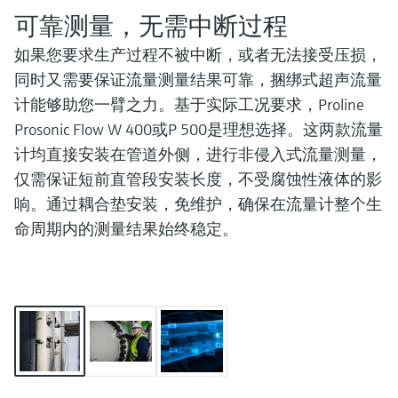
会
的指导课程与资源，随时随地提升技能。
measurement
电力与能源
可靠测量，无需中断过程
光学分析
Conductive level measurement
全自动水质采样仪
温度开关
能量管理仪和应用管理仪
空气质量测量装置
Netilion Device Viewer
您的Endress+Hauser职业生涯
文化与价值观
Endress+Hauser SICK
查找市场活动及培训
活动和培训
Job opportunities at
如果您要求生产过程不被中断，或者无法接受压损，
选购全部
采矿、矿物加工及冶金：打造可持
根据需要，从培训、研讨会、展会、峰会或
Endress+Hauser SICK
Netilion IIoT
Float switch level measurement
TOC、COD和SAC分析仪
表面温度计
浪涌保护器
烟雾探测器
Netilion Water
可持续发展
Endress+Hauser Technology China
同时又需要保证流量测量结果可靠，捆绑式超声流量
续的未来
在线研讨会等各种活动中灵活选择。
计能够助您一臂之力。基于实际工况要求，Proline
软件
放射线物位测量
ORP电极和变送器
线缆式温度计
选购全部
视距测量仪
关联公司
公用工程：可靠使用蒸汽
Prosonic Flow W 400或P 500是理想选择。这两款流量
计均直接安装在管道外侧，进行非侵入式流量测量，
阻旋料位开关
污泥界面传感器和变送器
多点温度计
超高探测器
仅需保证短前直管段安装长度，不受腐蚀性液体的影
产品工具
所有行业的关注焦点
响。通过耦合垫安装，免维护，确保在流量计整个生
伺服液位测量
营养盐分析仪和传感器
选购全部
选购全部
命周期内的测量结果始终稳定。
通过产品筛选，选择测量仪表
工业领域的可持续发展解决方案
机电式物位测量
金属分析仪
通过产品特性查找适当的测量设备、软件或
系统组件。
数字化驱动流程工业转型升级
微波限位栅物位测量
光度计
Applicator 选型和计算软件
决策级过程透明度，赋能卓越运营
通过应用参数查找、选择并配置产品
Level measurement with pressure
微波传输测量原理
Device Viewer