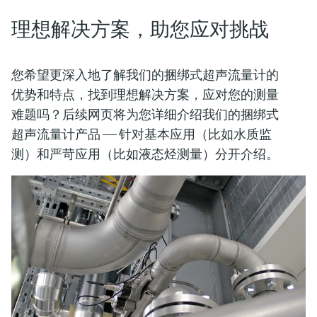
选购全部
Memosens数字技术
查找产品具体信息和文档
理想解决方案，助您应对挑战
选购全部
备件查找工具
您可通过产品型号、订单代码或序列号，轻
您希望更深入地了解我们的捆绑式超声流量计的
松查找所需备件。
优势和特点，找到理想解决方案，应对您的测量
难题吗？后续网页将为您详细介绍我们的捆绑式
超声流量计产品 —— 针对基本应用（比如水质监
测）和严苛应用（比如液态烃测量）分开介绍。