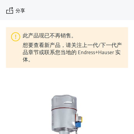
会
的指导课程与资源，随时随地提升技能。
measurement
电力与能源
分享
光学分析
Conductive level measurement
全自动水质采样仪
温度开关
能量管理仪和应用管理仪
空气质量测量装置
Netilion Device Viewer
您的Endress+Hauser职业生涯
文化与价值观
Endress+Hauser SICK
查找市场活动及培训
活动和培训
Job opportunities at
选购全部
采矿、矿物加工及冶金：打造可持
根据需要，从培训、研讨会、展会、峰会或
Endress+Hauser SICK
Netilion IIoT
Float switch level measurement
TOC、COD和SAC分析仪
表面温度计
浪涌保护器
烟雾探测器
Netilion Water
可持续发展
Endress+Hauser Technology China
续的未来
在线研讨会等各种活动中灵活选择。
此产品现已不再销售。
软件
放射线物位测量
ORP电极和变送器
线缆式温度计
选购全部
视距测量仪
关联公司
公用工程：可靠使用蒸汽
想要查看新产品，请关注上一代/下一代产
品章节或联系您当地的 Endress+Hauser 实
阻旋料位开关
污泥界面传感器和变送器
多点温度计
超高探测器
体。
产品工具
所有行业的关注焦点
伺服液位测量
营养盐分析仪和传感器
选购全部
选购全部
通过产品筛选，选择测量仪表
工业领域的可持续发展解决方案
机电式物位测量
金属分析仪
通过产品特性查找适当的测量设备、软件或
系统组件。
数字化驱动流程工业转型升级
微波限位栅物位测量
光度计
Applicator 选型和计算软件
决策级过程透明度，赋能卓越运营
通过应用参数查找、选择并配置产品
Level measurement with pressure
微波传输测量原理
Device Viewer