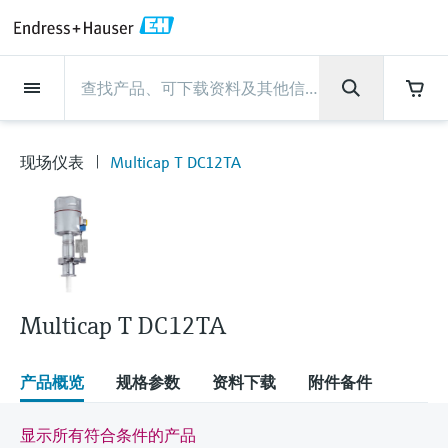
Back
Back
Back
Back
Back
Back
Back
Back
Back
Back
Back
Back
Back
Back
Back
Back
Back
Back
Back
Back
Back
Back
Back
Back
Back
Back
Back
Back
Back
Back
Back
Back
Back
Back
现场仪表
现场仪表
现场仪表
现场仪表
现场仪表
现场仪表
现场仪表
现场仪表
现场仪表
现场仪表
服务产品
服务产品
服务产品
服务产品
服务产品
服务产品
行业应用
行业应用
行业应用
行业应用
行业应用
行业应用
行业应用
行业应用
行业应用
支持
公司
公司
公司
公司
公司
公司
公司
公司
现场仪表
流量
物位测量
液体分析
温度测量
压力测量
系统产品
光学分析
Netilion IIoT
服务产品
Project and commissioning
技术支持服务
仪表维护
仪表性能优化服务
行业应用
支持
公司
Endress+Hauser集团
生产中心
集团实力
新闻与案例
活动和培训
您的Endress+Hauser职业生
services
涯
现场仪表
Multicap T DC12TA
流量
电磁流量计
雷达物位测量
pH电极和变送器
温度变送器
绝压和表压测量
数据管理仪&数据记录仪
TDLAS和QF分析仪
Netilion Value
Project and commissioning services
远程技术支持
验证服务
校准报告分析
食品与饮料
快速获取服务支持！
Endress+Hauser集团
公司概况
物位和压力测量
过程安全性
新闻与案例总览
培训
技术支持中心 —— Endress+Hauser提供全方
仪表调试服务
Explore open positions
位服务，与您相伴前行
物位测量
科里奥利质量流量计
Vibronic point level detection
电导率传感器和变送器
工业温度计
差压测量
过程测控仪
拉曼光谱分析仪
Netilion Health
技术支持服务
远程资产监控
现场仪表校准服务
优化校准间隔时间
水务和环境：保护 —— 节约 —— 提高
生产中心
Endress+Hauser在中国
Endress+Hauser流量
网络安全性
所有文章
研讨会
Industrial Project Management
在Endress+Hauser工作
下载区
液体分析
超声波流量计
导波雷达物位测量
浊度传感器和变送器
保护套管
选购全部
电源和安全栅
排放监测解决方案
Netilion Analytics
仪表维护
Process Instrumentation Courses
预防性维护服务
动态现场仪表评价和分析服务
石油与天然气：促进能源转型，实
集团实力
恩德斯豪斯科技中国
Endress+Hauser 液体分析
过程自动化项目流程
新闻稿
展览会
搜索和下载技术手册, 宣传资料, 出版物, 软
现净零目标
Extended warranty
件更新, 视频, 证书等各类文件!
更多工作机会
Multicap T DC12TA
温度测量
涡街流量计
超声波物位测量
氯传感器和变送器
高温型温度计
WirelessHART解决方案
颗粒测量设备
Netilion Library
仪表性能优化服务
Repair of measuring instruments
客户案例
财务业绩
温度+系统产品
My Endress+Hauser
事实速览
在线研讨会和回放
学习
生命科学：创新技术助推卓越运营
德国耶拿分析仪器公司的工作机会
压力测量
热式质量流量计
电容物位测量
溶解氧传感器和变送器
卫生型温度计
网关和调制解调器
数字分析仪解决方案
Netilion Inventory
View all
新闻与案例
集团管理层
Endress+Hauser 数字解决方案
建立电子采购流程，从容应对未来
媒体活动
峰会
产品概览
规格参数
资料下载
附件备件
化工：深化合作，助推可持续成功
需求
学习中心
IST创新传感器技术公司的工作机
系统产品
Differential pressure flow
静压液位测量
实验室检测仪表和便携式pH计
紧凑型温度计
设备配置用平板电脑
过程气体分析仪
Netilion Connect
活动和培训
发展历程
Endress+Hauser 光学分析
线下活动
显示所有符合条件的产品
学习中心 - 探索Endress+Hauser学习平台上