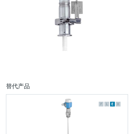
选购全部
Memosens数字技术
查找产品具体信息和文档
选购全部
备件查找工具
您可通过产品型号、订单代码或序列号，轻
松查找所需备件。
替代产品
F
L
E
X