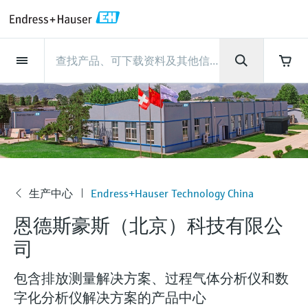
Back
Back
Back
Back
Back
Back
Back
Back
Back
Back
Back
Back
Back
Back
Back
Back
Back
Back
Back
Back
Back
Back
Back
Back
Back
Back
Back
Back
Back
Back
Back
Back
Back
Back
现场仪表
现场仪表
现场仪表
现场仪表
现场仪表
现场仪表
现场仪表
现场仪表
现场仪表
现场仪表
服务产品
服务产品
服务产品
服务产品
服务产品
服务产品
行业应用
行业应用
行业应用
行业应用
行业应用
行业应用
行业应用
行业应用
行业应用
支持
公司
公司
公司
公司
公司
公司
公司
公司
现场仪表
流量
物位测量
液体分析
温度测量
压力测量
系统产品
光学分析
Netilion IIoT
服务产品
Project and commissioning
技术支持服务
仪表维护
仪表性能优化服务
行业应用
支持
公司
Endress+Hauser集团
生产中心
集团实力
新闻与案例
活动和培训
您的Endress+Hauser职业生
services
涯
流量
电磁流量计
雷达物位测量
pH电极和变送器
温度变送器
绝压和表压测量
数据管理仪&数据记录仪
TDLAS和QF分析仪
Netilion Value
Project and commissioning services
远程技术支持
验证服务
校准报告分析
食品与饮料
快速获取服务支持！
Endress+Hauser集团
公司概况
物位和压力测量
过程安全性
新闻与案例总览
培训
技术支持中心 —— Endress+Hauser提供全方
仪表调试服务
Explore open positions
位服务，与您相伴前行
物位测量
科里奥利质量流量计
Vibronic point level detection
电导率传感器和变送器
工业温度计
差压测量
过程测控仪
拉曼光谱分析仪
Netilion Health
技术支持服务
远程资产监控
现场仪表校准服务
优化校准间隔时间
水务和环境：保护 —— 节约 —— 提高
生产中心
Endress+Hauser在中国
Endress+Hauser流量
网络安全性
所有文章
研讨会
Industrial Project Management
在Endress+Hauser工作
下载区
液体分析
超声波流量计
导波雷达物位测量
浊度传感器和变送器
保护套管
选购全部
电源和安全栅
排放监测解决方案
Netilion Analytics
仪表维护
Process Instrumentation Courses
预防性维护服务
动态现场仪表评价和分析服务
石油与天然气：促进能源转型，实
集团实力
恩德斯豪斯科技中国
Endress+Hauser 液体分析
过程自动化项目流程
新闻稿
展览会
生产中心
Endress+Hauser Technology China
搜索和下载技术手册, 宣传资料, 出版物, 软
公
现净零目标
Extended warranty
件更新, 视频, 证书等各类文件!
更多工作机会
恩德斯豪斯（北京）科技有限公
司
温度测量
涡街流量计
超声波物位测量
氯传感器和变送器
高温型温度计
WirelessHART解决方案
颗粒测量设备
Netilion Library
仪表性能优化服务
Repair of measuring instruments
客户案例
财务业绩
温度+系统产品
My Endress+Hauser
事实速览
在线研讨会和回放
学习
司
生命科学：创新技术助推卓越运营
德国耶拿分析仪器公司的工作机会
压力测量
热式质量流量计
电容物位测量
溶解氧传感器和变送器
卫生型温度计
网关和调制解调器
数字分析仪解决方案
Netilion Inventory
View all
新闻与案例
集团管理层
Endress+Hauser 数字解决方案
建立电子采购流程，从容应对未来
媒体活动
峰会
包含排放测量解决方案、过程气体分析仪和数
化工：深化合作，助推可持续成功
需求
学习中心
IST创新传感器技术公司的工作机
字化分析仪解决方案的产品中心
系统产品
Differential pressure flow
静压液位测量
实验室检测仪表和便携式pH计
紧凑型温度计
设备配置用平板电脑
过程气体分析仪
Netilion Connect
活动和培训
发展历程
Endress+Hauser 光学分析
线下活动
学习中心 - 探索Endress+Hauser学习平台上