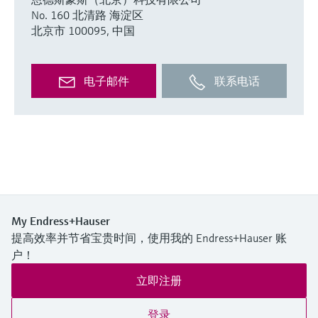
选购全部
Memosens数字技术
No. 160 北清路 海淀区
查找产品具体信息和文档
北京市 100095, 中国
选购全部
备件查找工具
您可通过产品型号、订单代码或序列号，轻
松查找所需备件。
电子邮件
联系电话
My Endress+Hauser
提高效率并节省宝贵时间，使用我的 Endress+Hauser 账
户！
立即注册
登录