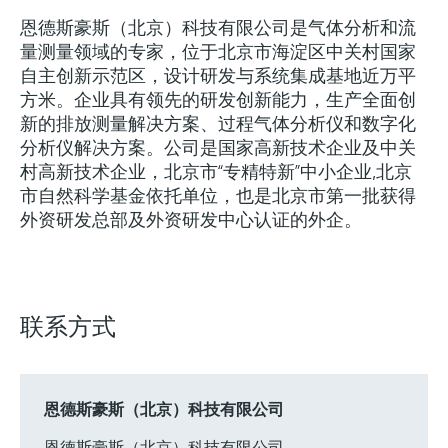
会
的指导课程与资源，随时随地提升技能。
measurement
电力与能源
恩德斯豪斯（北京）科技有限公司是气体分析和流
光学分析
Conductive level measurement
全自动水质采样仪
温度开关
能量管理仪和应用管理仪
空气质量测量装置
Netilion Device Viewer
您的Endress+Hauser职业生涯
文化与价值观
Endress+Hauser SICK
查找市场活动及培训
量测量领域的专家，位于北京市海淀区中关村国家
活动和培训
Job opportunities at
选购全部
采矿、矿物加工及冶金：打造可持
自主创新示范区，设计研发与系统集成基地近万平
根据需要，从培训、研讨会、展会、峰会或
Endress+Hauser SICK
Netilion IIoT
Float switch level measurement
TOC、COD和SAC分析仪
表面温度计
浪涌保护器
烟雾探测器
Netilion Water
可持续发展
Endress+Hauser Technology China
续的未来
方米。企业具有领先的研发创新能力，生产全面创
在线研讨会等各种活动中灵活选择。
新的排放测量解决方案、过程气体分析仪和数字化
软件
放射线物位测量
ORP电极和变送器
线缆式温度计
选购全部
视距测量仪
关联公司
公用工程：可靠使用蒸汽
分析仪解决方案。公司是国家高新技术企业及中关
村高新技术企业，北京市“专精特新”中小企业,北京
阻旋料位开关
污泥界面传感器和变送器
多点温度计
超高探测器
市自然科学基金依托单位，也是北京市第一批获得
外资研发总部及外资研发中心认证的外企。
产品工具
所有行业的关注焦点
伺服液位测量
营养盐分析仪和传感器
选购全部
选购全部
通过产品筛选，选择测量仪表
工业领域的可持续发展解决方案
机电式物位测量
金属分析仪
通过产品特性查找适当的测量设备、软件或
联系方式
系统组件。
数字化驱动流程工业转型升级
微波限位栅物位测量
光度计
Applicator 选型和计算软件
决策级过程透明度，赋能卓越运营
通过应用参数查找、选择并配置产品
Level measurement with pressure
微波传输测量原理
恩德斯豪斯（北京）科技有限公司
Device Viewer
恩德斯豪斯（北京）科技有限公司