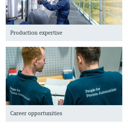
选购全部
Memosens数字技术
查找产品具体信息和文档
选购全部
备件查找工具
您可通过产品型号、订单代码或序列号，轻
Production expertise
松查找所需备件。
Career opportunities