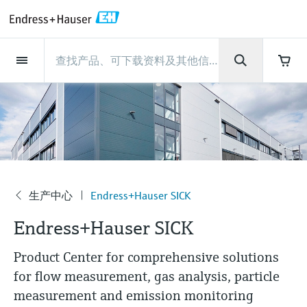
Back
Back
Back
Back
Back
Back
Back
Back
Back
Back
Back
Back
Back
Back
Back
Back
Back
Back
Back
Back
Back
Back
Back
Back
Back
Back
Back
Back
Back
Back
Back
Back
Back
Back
现场仪表
现场仪表
现场仪表
现场仪表
现场仪表
现场仪表
现场仪表
现场仪表
现场仪表
现场仪表
服务产品
服务产品
服务产品
服务产品
服务产品
服务产品
行业应用
行业应用
行业应用
行业应用
行业应用
行业应用
行业应用
行业应用
行业应用
支持
公司
公司
公司
公司
公司
公司
公司
公司
现场仪表
流量
物位测量
液体分析
温度测量
压力测量
系统产品
光学分析
Netilion IIoT
服务产品
Project and commissioning
技术支持服务
仪表维护
仪表性能优化服务
行业应用
支持
公司
Endress+Hauser集团
生产中心
集团实力
新闻与案例
活动和培训
您的Endress+Hauser职业生
services
涯
流量
电磁流量计
雷达物位测量
pH电极和变送器
温度变送器
绝压和表压测量
数据管理仪&数据记录仪
TDLAS和QF分析仪
Netilion Value
Project and commissioning services
远程技术支持
验证服务
校准报告分析
食品与饮料
快速获取服务支持！
Endress+Hauser集团
公司概况
物位和压力测量
过程安全性
新闻与案例总览
培训
技术支持中心 —— Endress+Hauser提供全方
仪表调试服务
Explore open positions
位服务，与您相伴前行
物位测量
科里奥利质量流量计
Vibronic point level detection
电导率传感器和变送器
工业温度计
差压测量
过程测控仪
拉曼光谱分析仪
Netilion Health
技术支持服务
远程资产监控
现场仪表校准服务
优化校准间隔时间
水务和环境：保护 —— 节约 —— 提高
生产中心
Endress+Hauser在中国
Endress+Hauser流量
网络安全性
所有文章
研讨会
Industrial Project Management
在Endress+Hauser工作
下载区
液体分析
超声波流量计
导波雷达物位测量
浊度传感器和变送器
保护套管
选购全部
电源和安全栅
排放监测解决方案
Netilion Analytics
仪表维护
Process Instrumentation Courses
预防性维护服务
动态现场仪表评价和分析服务
石油与天然气：促进能源转型，实
集团实力
恩德斯豪斯科技中国
Endress+Hauser 液体分析
过程自动化项目流程
新闻稿
展览会
生产中心
Endress+Hauser SICK
搜索和下载技术手册, 宣传资料, 出版物, 软
现净零目标
公
Extended warranty
件更新, 视频, 证书等各类文件!
更多工作机会
Endress+Hauser SICK
司
温度测量
涡街流量计
超声波物位测量
氯传感器和变送器
高温型温度计
WirelessHART解决方案
颗粒测量设备
Netilion Library
仪表性能优化服务
Repair of measuring instruments
客户案例
财务业绩
温度+系统产品
My Endress+Hauser
事实速览
在线研讨会和回放
学习
生命科学：创新技术助推卓越运营
德国耶拿分析仪器公司的工作机会
Product Center for comprehensive solutions
压力测量
热式质量流量计
电容物位测量
溶解氧传感器和变送器
卫生型温度计
网关和调制解调器
数字分析仪解决方案
Netilion Inventory
View all
新闻与案例
集团管理层
Endress+Hauser 数字解决方案
建立电子采购流程，从容应对未来
媒体活动
峰会
for flow measurement, gas analysis, particle
化工：深化合作，助推可持续成功
需求
学习中心
IST创新传感器技术公司的工作机
measurement and emission monitoring
系统产品
Differential pressure flow
静压液位测量
实验室检测仪表和便携式pH计
紧凑型温度计
设备配置用平板电脑
过程气体分析仪
Netilion Connect
活动和培训
发展历程
Endress+Hauser 光学分析
线下活动
学习中心 - 探索Endress+Hauser学习平台上