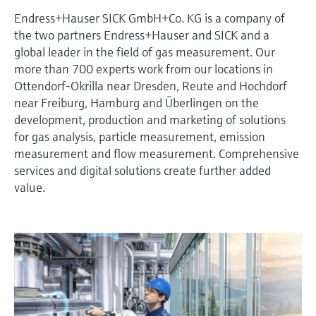
会
的指导课程与资源，随时随地提升技能。
measurement
电力与能源
Endress+Hauser SICK GmbH+Co. KG is a company of
光学分析
Conductive level measurement
全自动水质采样仪
温度开关
能量管理仪和应用管理仪
空气质量测量装置
Netilion Device Viewer
您的Endress+Hauser职业生涯
文化与价值观
Endress+Hauser SICK
查找市场活动及培训
the two partners Endress+Hauser and SICK and a
活动和培训
Job opportunities at
选购全部
采矿、矿物加工及冶金：打造可持
global leader in the field of gas measurement. Our
根据需要，从培训、研讨会、展会、峰会或
Endress+Hauser SICK
Netilion IIoT
Float switch level measurement
TOC、COD和SAC分析仪
表面温度计
浪涌保护器
烟雾探测器
Netilion Water
可持续发展
Endress+Hauser Technology China
续的未来
more than 700 experts work from our locations in
在线研讨会等各种活动中灵活选择。
Ottendorf-Okrilla near Dresden, Reute and Hochdorf
软件
放射线物位测量
ORP电极和变送器
线缆式温度计
选购全部
视距测量仪
关联公司
公用工程：可靠使用蒸汽
near Freiburg, Hamburg and Überlingen on the
development, production and marketing of solutions
阻旋料位开关
污泥界面传感器和变送器
多点温度计
超高探测器
for gas analysis, particle measurement, emission
measurement and flow measurement. Comprehensive
产品工具
所有行业的关注焦点
services and digital solutions create further added
伺服液位测量
营养盐分析仪和传感器
选购全部
选购全部
value.
通过产品筛选，选择测量仪表
工业领域的可持续发展解决方案
机电式物位测量
金属分析仪
通过产品特性查找适当的测量设备、软件或
系统组件。
数字化驱动流程工业转型升级
微波限位栅物位测量
光度计
Applicator 选型和计算软件
决策级过程透明度，赋能卓越运营
通过应用参数查找、选择并配置产品
Level measurement with pressure
微波传输测量原理
Device Viewer