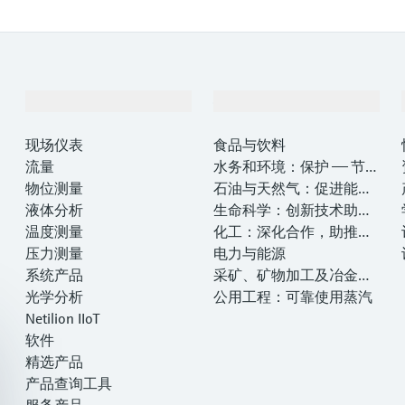
产品与服务
行业应用
现场仪表
食品与饮料
流量
水务和环境：保护 —— 节约
物位测量
—— 提高
石油与天然气：促进能源
液体分析
转型，实现净零目标
生命科学：创新技术助推
温度测量
卓越运营
化工：深化合作，助推可
压力测量
持续成功
电力与能源
系统产品
采矿、矿物加工及冶金：
光学分析
打造可持续的未来
公用工程：可靠使用蒸汽
Netilion IIoT
软件
精选产品
产品查询工具
服务产品