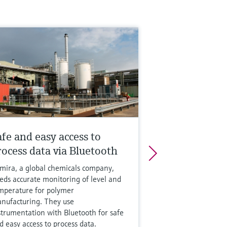
afe and easy access to
rocess data via Bluetooth
mira, a global chemicals company,
eds accurate monitoring of level and
mperature for polymer
nufacturing. They use
strumentation with Bluetooth for safe
d easy access to process data.