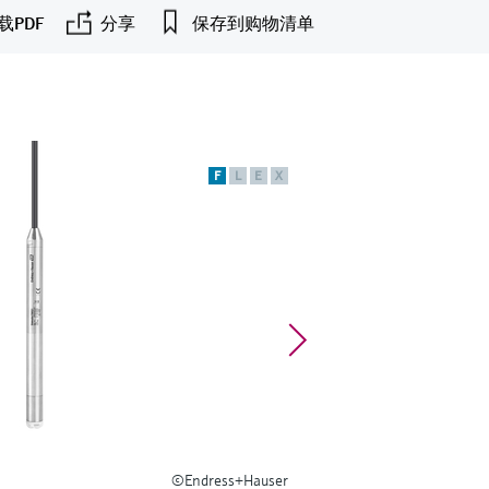
载PDF
分享
保存到购物清单
F
L
E
X
©Endress+Hauser