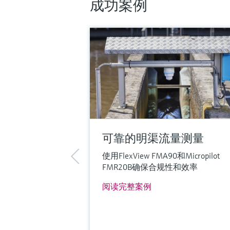
成功案例
传感器
200 mbar...2 bar
(3 psi...29 psi)
更多信息
比较
可靠的明渠流量测量
使用FlexView FMA90和Micropilot
FMR20B确保合规性和效率
阅读完整案例