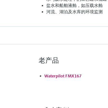
测量精度
盐水和船舶液舱，如压载水舱
pn ≥ 400mbar: 0.35 %
河流、湖泊及水库的环境监测
pn < 400mbar: 0.50 %
过程温度
-10°C...+70°C
(+14°F...+158°F)
压力测量范围
200 mbar...2 bar
(3 psi...29 psi)
过程压力（绝压）/最大过压限定值
老产品
10 bar (145 psi)
主要接液部件
316L
Waterpilot FMX167
最大测量距离
20 m H2O
(66 ft H2O)
过程膜片的材质
Metal