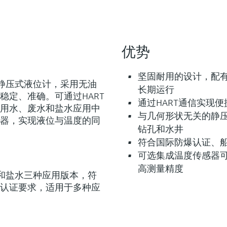
灵活满足各类仪表选型要求
优势
Lean选型 (8)
Extended选型 (8)
Xpert选型 
L
E
X
坚固耐用的设计，配
耐用的静压式液位计，采用无油
长期运行
稳定、准确。可通过HART
通过HART通信实现
用水、废水和盐水应用中
与几何形状无关的静
器，实现液位与温度的同
钻孔和水井
F
L
E
X
符合国际防爆认证、
可选集成温度传感器
高测量精度
、废水和盐水三种应用版本，符
 静压液位探头
认证要求，适用于多种应
器适用于净水应用场合中的静压液