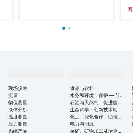
阅
产品与服务
行业应用
现场仪表
食品与饮料
流量
水务和环境：保护 —— 节约
物位测量
—— 提高
石油与天然气：促进能源
液体分析
转型，实现净零目标
生命科学：创新技术助推
温度测量
卓越运营
化工：深化合作，助推可
压力测量
持续成功
电力与能源
系统产品
采矿、矿物加工及冶金：