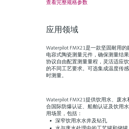
查看完整规格参数
应用领域
Fundamental选型 (1)
当前结果
F
Waterpilot FMX21是一款坚固
完美胜任基本测量任务
电容式陶瓷测量元件，确保测量结果
协议自由配置测量量程，灵活适应饮
的不同工艺要求。可选集成温度传感
时测量。
Waterpilot FMX21提供饮用水
Waterpilot FMX11 –
合国际防爆认证、船舶认证及饮用水
用场景，包括：
Waterpilot FMX11压力传感
深窄饮用水水井及钻孔
位测量。
水与废水处理中的工艺罐和储罐