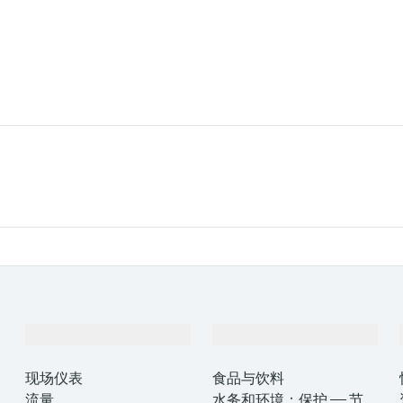
产品与服务
行业应用
现场仪表
食品与饮料
流量
水务和环境：保护 —— 节约