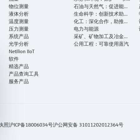
物位测量
—— 提高
石油与天然气：促进能源
液体分析
转型，实现净零目标
生命科学：创新技术助推
温度测量
卓越运营
化工：深化合作，助推可
压力测量
持续成功
电力与能源
系统产品
采矿、矿物加工及冶金：
光学分析
打造可持续的未来
公用工程：可靠使用蒸汽
Netilion IIoT
软件
精选产品
产品查询工具
服务产品
执照
沪ICP备18006034号
沪公网安备 31011202012364号