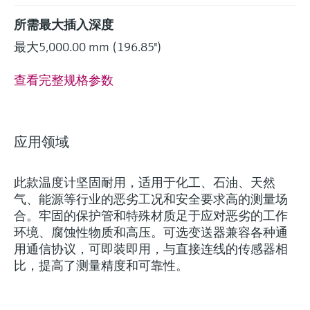
所需最大插入深度
最大5,000.00 mm (196.85'')
查看完整规格参数
灵活满足各类仪表选型要求
应用领域
(1)
Extended选型 (18)
Xpert选型 (7
当前结果
E
X
此款温度计坚固耐用，适用于化工、石油、天然
创新技术助力工艺流
什么是FLEX产品选型
气、能源等行业的恶劣工况和安全要求高的测量场
程优化
合。牢固的保护管和特殊材质足于应对恶劣的工作
环境、腐蚀性物质和高压。可选变送器兼容各种通
用通信协议，可即装即用，与直接连线的传感器相
F
L
E
X
比，提高了测量精度和可靠性。