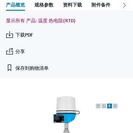
会
的指导课程与资源，随时随地提升技能。
measurement
电力与能源
产品概览
规格参数
资料下载
附件备件
关联
光学分析
Conductive level measurement
全自动水质采样仪
温度开关
能量管理仪和应用管理仪
空气质量测量装置
Netilion Device Viewer
您的Endress+Hauser职业生涯
文化与价值观
Endress+Hauser SICK
查找市场活动及培训
活动和培训
Job opportunities at
选购全部
采矿、矿物加工及冶金：打造可持
显示所有 产品: 温度 热电阻(RTD)
根据需要，从培训、研讨会、展会、峰会或
Endress+Hauser SICK
Netilion IIoT
Float switch level measurement
TOC、COD和SAC分析仪
表面温度计
浪涌保护器
烟雾探测器
Netilion Water
可持续发展
Endress+Hauser Technology China
续的未来
在线研讨会等各种活动中灵活选择。
下载PDF
软件
放射线物位测量
ORP电极和变送器
线缆式温度计
选购全部
视距测量仪
关联公司
公用工程：可靠使用蒸汽
分享
阻旋料位开关
污泥界面传感器和变送器
多点温度计
超高探测器
产品工具
所有行业的关注焦点
保存到购物清单
伺服液位测量
营养盐分析仪和传感器
选购全部
选购全部
通过产品筛选，选择测量仪表
工业领域的可持续发展解决方案
机电式物位测量
金属分析仪
通过产品特性查找适当的测量设备、软件或
系统组件。
数字化驱动流程工业转型升级
微波限位栅物位测量
光度计
F
L
E
X
Applicator 选型和计算软件
决策级过程透明度，赋能卓越运营
通过应用参数查找、选择并配置产品
Level measurement with pressure
微波传输测量原理
Device Viewer