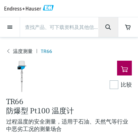
Back
Back
Back
Back
Back
Back
Back
Back
Back
Back
Back
Back
Back
Back
Back
Back
Back
Back
Back
Back
Back
Back
Back
Back
Back
Back
Back
Back
Back
Back
Back
Back
Back
Back
现场仪表
现场仪表
现场仪表
现场仪表
现场仪表
现场仪表
现场仪表
现场仪表
现场仪表
现场仪表
服务产品
服务产品
服务产品
服务产品
服务产品
服务产品
行业应用
行业应用
行业应用
行业应用
行业应用
行业应用
行业应用
行业应用
行业应用
支持
公司
公司
公司
公司
公司
公司
公司
公司
现场仪表
流量
物位测量
液体分析
温度测量
压力测量
系统产品
光学分析
Netilion IIoT
服务产品
Project and commissioning
技术支持服务
仪表维护
仪表性能优化服务
行业应用
支持
公司
Endress+Hauser集团
生产中心
集团实力
新闻与案例
活动和培训
您的Endress+Hauser职业生
services
涯
温度测量
TR66
流量
电磁流量计
雷达物位测量
pH电极和变送器
温度变送器
绝压和表压测量
数据管理仪&数据记录仪
TDLAS和QF分析仪
Netilion Value
Project and commissioning services
远程技术支持
验证服务
校准报告分析
食品与饮料
快速获取服务支持！
Endress+Hauser集团
公司概况
物位和压力测量
过程安全性
新闻与案例总览
培训
现
技术支持中心 —— Endress+Hauser提供全方
仪表调试服务
Explore open positions
场
位服务，与您相伴前行
物位测量
科里奥利质量流量计
Vibronic point level detection
电导率传感器和变送器
工业温度计
差压测量
过程测控仪
拉曼光谱分析仪
Netilion Health
技术支持服务
远程资产监控
现场仪表校准服务
优化校准间隔时间
水务和环境：保护 —— 节约 —— 提高
生产中心
Endress+Hauser在中国
Endress+Hauser流量
网络安全性
所有文章
研讨会
仪
表
Industrial Project Management
在Endress+Hauser工作
下载区
比较
液体分析
超声波流量计
导波雷达物位测量
浊度传感器和变送器
保护套管
选购全部
电源和安全栅
排放监测解决方案
Netilion Analytics
仪表维护
Process Instrumentation Courses
预防性维护服务
动态现场仪表评价和分析服务
石油与天然气：促进能源转型，实
集团实力
恩德斯豪斯科技中国
Endress+Hauser 液体分析
过程自动化项目流程
新闻稿
展览会
搜索和下载技术手册, 宣传资料, 出版物, 软
现净零目标
Extended warranty
件更新, 视频, 证书等各类文件!
更多工作机会
TR66
温度测量
涡街流量计
超声波物位测量
氯传感器和变送器
高温型温度计
WirelessHART解决方案
颗粒测量设备
Netilion Library
仪表性能优化服务
Repair of measuring instruments
客户案例
财务业绩
温度+系统产品
My Endress+Hauser
事实速览
在线研讨会和回放
学习
防爆型 Pt100 温度计
生命科学：创新技术助推卓越运营
德国耶拿分析仪器公司的工作机会
压力测量
热式质量流量计
电容物位测量
溶解氧传感器和变送器
卫生型温度计
网关和调制解调器
数字分析仪解决方案
Netilion Inventory
View all
新闻与案例
集团管理层
Endress+Hauser 数字解决方案
建立电子采购流程，从容应对未来
媒体活动
峰会
过程温度的安全测量，适用于石油、天然气等行业
化工：深化合作，助推可持续成功
需求
学习中心
中恶劣工况的测量场合
IST创新传感器技术公司的工作机
系统产品
Differential pressure flow
静压液位测量
实验室检测仪表和便携式pH计
紧凑型温度计
设备配置用平板电脑
过程气体分析仪
Netilion Connect
活动和培训
发展历程
Endress+Hauser 光学分析
线下活动
学习中心 - 探索Endress+Hauser学习平台上