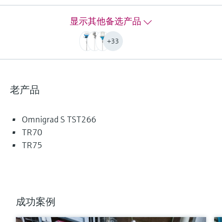
PT100 TF iTHERM StrongSens:
-50 °C ...500 °C
显示其他备选产品
(-58 °F ...932 °F)
PT100 TF iTHERM QuickSens:
+33
-50 °C …200 °C
(-58 °F …392 °F)
PT100 WW:
-200 °C ...600 °C
老产品
(-328 °F ...1.112 °F)
PT100 TF:
-50 °C ...400 °C
Omnigrad S TST266
(-58 °F ...752 °F)
TR70
Typ K:
TR75
max. 1.100 °C
(max. 2.012 °F)
Typ J:
max. 800 °C
(max. 1.472 °F)
成功案例
Typ N:
max. 1.100 °C