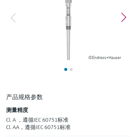
选购全部
Memosens数字技术
查找产品具体信息和文档
选购全部
备件查找工具
您可通过产品型号、订单代码或序列号，轻
松查找所需备件。
©Endress+Hauser
产品规格参数
测量精度
Cl. A ，遵循IEC 60751标准
Cl. AA，遵循IEC 60751标准