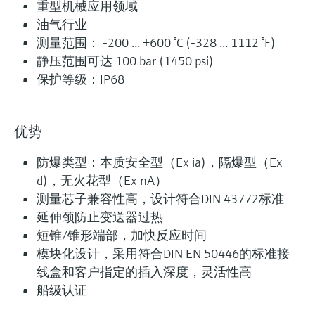
iTHERM ModuLine TM131
重型机械应用领域
模块化工业温度计
油气行业
测量范围： -200 ... +600 °C (-328 ... 1112 °F)
模块化热电阻和热电偶温度计，适用工业应用场
静压范围可达 100 bar (1450 psi)
合。整体管材或棒材保护套管，或与现场保护套
保护等级：IP68
管配套使用。
测量精度
Class AA acc. to IEC 60751
优势
Class A acc. to IEC 60751
Class B acc. to IEC 60751
防爆类型：本质安全型（Ex ia)，隔爆型（Ex
Class special or standard acc. to ASTM E230
d)，无火花型（Ex nA）
Class 1 or 2 acc. to IEC 60584-2
测量芯子兼容性高，设计符合DIN 43772标准
响应时间
延伸颈防止变送器过热
fastest response time with thermowell t90 starting at below
短锥/锥形端部，加快反应时间
10 s
depending on configuration
模块化设计，采用符合DIN EN 50446的标准接
线盒和客户指定的插入深度，灵活性高
最大过程压力（静压）
depending on the configuration up to 100 bar
船级认证
工作温度范围