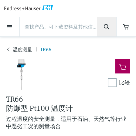
Back
Back
Back
Back
Back
Back
Back
Back
Back
Back
Back
Back
Back
Back
Back
Back
Back
Back
Back
Back
Back
Back
Back
Back
Back
Back
Back
Back
Back
Back
Back
Back
Back
Back
现场仪表
现场仪表
现场仪表
现场仪表
现场仪表
现场仪表
现场仪表
现场仪表
现场仪表
现场仪表
服务产品
服务产品
服务产品
服务产品
服务产品
服务产品
行业应用
行业应用
行业应用
行业应用
行业应用
行业应用
行业应用
行业应用
行业应用
支持
公司
公司
公司
公司
公司
公司
公司
公司
现场仪表
流量
物位测量
液体分析
温度测量
压力测量
系统产品
光学分析
Netilion IIoT
服务产品
Project and commissioning
技术支持服务
仪表维护
仪表性能优化服务
行业应用
支持
公司
Endress+Hauser集团
生产中心
集团实力
新闻与案例
活动和培训
您的Endress+Hauser职业生
services
涯
温度测量
TR66
流量
电磁流量计
雷达物位测量
pH电极和变送器
温度变送器
绝压和表压测量
数据管理仪&数据记录仪
TDLAS和QF分析仪
Netilion Value
Project and commissioning services
远程技术支持
验证服务
校准报告分析
食品与饮料
快速获取服务支持！
Endress+Hauser集团
公司概况
物位和压力测量
过程安全性
新闻与案例总览
培训
现
技术支持中心 —— Endress+Hauser提供全方
仪表调试服务
Explore open positions
场
位服务，与您相伴前行
物位测量
科里奥利质量流量计
Vibronic point level detection
电导率传感器和变送器
工业温度计
差压测量
过程测控仪
拉曼光谱分析仪
Netilion Health
技术支持服务
远程资产监控
现场仪表校准服务
优化校准间隔时间
水务和环境：保护 —— 节约 —— 提高
生产中心
Endress+Hauser在中国
Endress+Hauser流量
网络安全性
所有文章
研讨会
仪
表
Industrial Project Management
在Endress+Hauser工作
下载区
比较
液体分析
超声波流量计
导波雷达物位测量
浊度传感器和变送器
保护套管
选购全部
电源和安全栅
排放监测解决方案
Netilion Analytics
仪表维护
Process Instrumentation Courses
预防性维护服务
动态现场仪表评价和分析服务
石油与天然气：促进能源转型，实
集团实力
恩德斯豪斯科技中国
Endress+Hauser 液体分析
过程自动化项目流程
新闻稿
展览会
搜索和下载技术手册, 宣传资料, 出版物, 软
现净零目标
Extended warranty
件更新, 视频, 证书等各类文件!
更多工作机会
TR66
温度测量
涡街流量计
超声波物位测量
氯传感器和变送器
高温型温度计
WirelessHART解决方案
颗粒测量设备
Netilion Library
仪表性能优化服务
Repair of measuring instruments
客户案例
财务业绩
温度+系统产品
My Endress+Hauser
事实速览
在线研讨会和回放
防爆型 Pt100 温度计
学习
生命科学：创新技术助推卓越运营
德国耶拿分析仪器公司的工作机会
压力测量
热式质量流量计
电容物位测量
溶解氧传感器和变送器
卫生型温度计
网关和调制解调器
数字分析仪解决方案
Netilion Inventory
View all
新闻与案例
集团管理层
Endress+Hauser 数字解决方案
建立电子采购流程，从容应对未来
媒体活动
峰会
过程温度的安全测量，适用于石油、天然气等行业
化工：深化合作，助推可持续成功
需求
学习中心
中恶劣工况的测量场合
IST创新传感器技术公司的工作机
系统产品
Differential pressure flow
静压液位测量
实验室检测仪表和便携式pH计
紧凑型温度计
设备配置用平板电脑
过程气体分析仪
Netilion Connect
活动和培训
发展历程
Endress+Hauser 光学分析
线下活动
学习中心 - 探索Endress+Hauser学习平台上