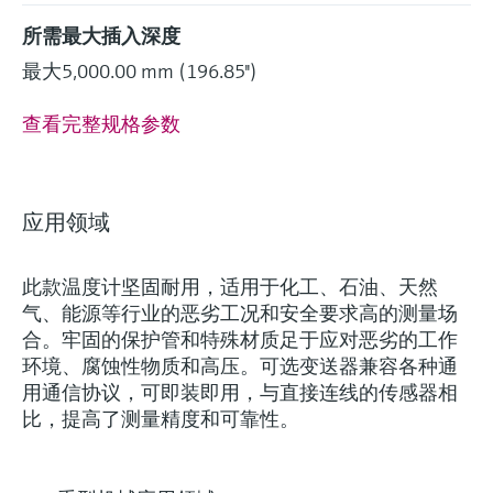
所需最大插入深度
最大5,000.00 mm (196.85'')
查看完整规格参数
灵活满足各类仪表选型要求
应用领域
(1)
Extended选型 (18)
Xpert选型 (7
当前结果
E
X
此款温度计坚固耐用，适用于化工、石油、天然
创新技术助力工艺流
什么是FLEX产品选型
气、能源等行业的恶劣工况和安全要求高的测量场
程优化
合。牢固的保护管和特殊材质足于应对恶劣的工作
环境、腐蚀性物质和高压。可选变送器兼容各种通
用通信协议，可即装即用，与直接连线的传感器相
F
L
E
X
比，提高了测量精度和可靠性。
iTHERM ModuLine TM131