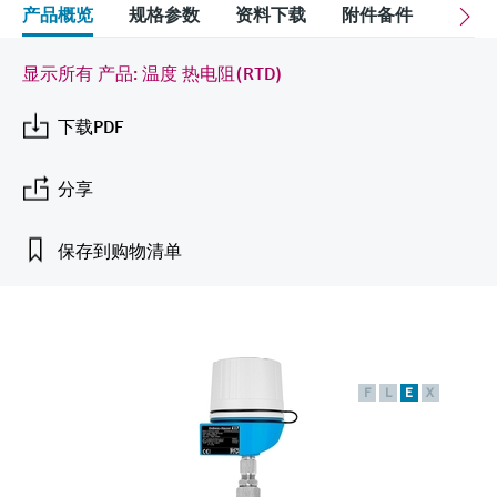
会
的指导课程与资源，随时随地提升技能。
measurement
电力与能源
产品概览
规格参数
资料下载
附件备件
关联
光学分析
Conductive level measurement
全自动水质采样仪
温度开关
能量管理仪和应用管理仪
空气质量测量装置
Netilion Device Viewer
您的Endress+Hauser职业生涯
文化与价值观
Endress+Hauser SICK
查找市场活动及培训
活动和培训
Job opportunities at
选购全部
采矿、矿物加工及冶金：打造可持
显示所有 产品: 温度 热电阻(RTD)
根据需要，从培训、研讨会、展会、峰会或
Endress+Hauser SICK
Netilion IIoT
Float switch level measurement
TOC、COD和SAC分析仪
表面温度计
浪涌保护器
烟雾探测器
Netilion Water
可持续发展
Endress+Hauser Technology China
续的未来
在线研讨会等各种活动中灵活选择。
下载PDF
软件
放射线物位测量
ORP电极和变送器
线缆式温度计
选购全部
视距测量仪
关联公司
公用工程：可靠使用蒸汽
分享
阻旋料位开关
污泥界面传感器和变送器
多点温度计
超高探测器
产品工具
保存到购物清单
所有行业的关注焦点
伺服液位测量
营养盐分析仪和传感器
选购全部
选购全部
通过产品筛选，选择测量仪表
工业领域的可持续发展解决方案
机电式物位测量
金属分析仪
通过产品特性查找适当的测量设备、软件或
系统组件。
数字化驱动流程工业转型升级
微波限位栅物位测量
光度计
F
L
E
X
Applicator 选型和计算软件
决策级过程透明度，赋能卓越运营
通过应用参数查找、选择并配置产品
Level measurement with pressure
微波传输测量原理
Device Viewer