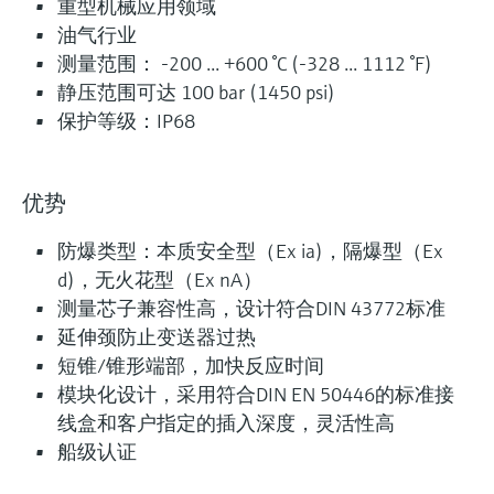
重型机械应用领域
模块化工业温度计
油气行业
测量范围： -200 ... +600 °C (-328 ... 1112 °F)
模块化热电阻和热电偶温度计，适用工业应用场
静压范围可达 100 bar (1450 psi)
合。整体管材或棒材保护套管，或与现场保护套
保护等级：IP68
管配套使用。
测量精度
Class AA acc. to IEC 60751
优势
Class A acc. to IEC 60751
Class B acc. to IEC 60751
防爆类型：本质安全型（Ex ia)，隔爆型（Ex
Class special or standard acc. to ASTM E230
d)，无火花型（Ex nA）
Class 1 or 2 acc. to IEC 60584-2
测量芯子兼容性高，设计符合DIN 43772标准
响应时间
延伸颈防止变送器过热
fastest response time with thermowell t90 starting at below
短锥/锥形端部，加快反应时间
10 s
depending on configuration
模块化设计，采用符合DIN EN 50446的标准接
线盒和客户指定的插入深度，灵活性高
最大过程压力（静压）
depending on the configuration up to 100 bar
船级认证
工作温度范围