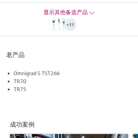
PT100 TF iTHERM StrongSens:
-50 °C ...500 °C
显示其他备选产品
(-58 °F ...932 °F)
PT100 TF iTHERM QuickSens:
+33
-50 °C …200 °C
(-58 °F …392 °F)
PT100 WW:
-200 °C ...600 °C
老产品
(-328 °F ...1.112 °F)
PT100 TF:
-50 °C ...400 °C
Omnigrad S TST266
(-58 °F ...752 °F)
TR70
Typ K:
TR75
max. 1.100 °C
(max. 2.012 °F)
Typ J:
max. 800 °C
(max. 1.472 °F)
成功案例
Typ N:
max. 1.100 °C