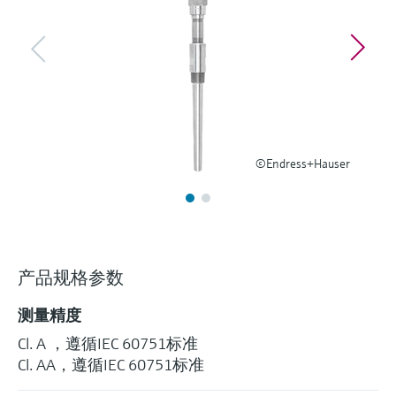
选购全部
Memosens数字技术
查找产品具体信息和文档
选购全部
备件查找工具
您可通过产品型号、订单代码或序列号，轻
松查找所需备件。
©Endress+Hauser
产品规格参数
测量精度
Cl. A ，遵循IEC 60751标准
Cl. AA，遵循IEC 60751标准