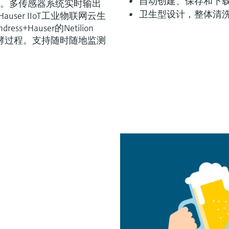
自动创建、保存和下
。多传感器系统实时输出
卫生型设计，整体清
user IIoT工业物联网云生
s+Hauser的Netilion
发酵过程。支持随时随地监测
灵活满足各类仪表选型要求
型 (4)
Extended选型 (13)
Xpert选型
当前结果
E
X
X
F
L
E
X
物
Micropilot FMR30B雷达物
M