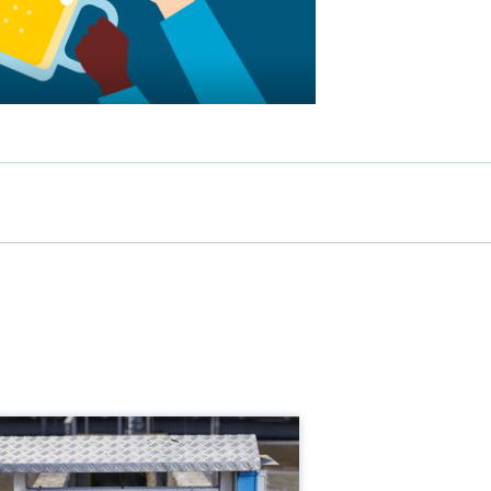
达液位计
能液位监测，使用便捷，完全不受
间和地域的限制
量精度
 mm (0.08 in)
程温度
°C...+60°C (-4°F…+140°F)
大测量距离
m (98 ft)
要接液部件
sing: plastic PBT/ PC
多信息
比较