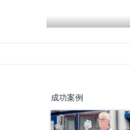
位计 —— 简单工况应用
Micropilot FMR20B雷达物位计，
单工况应用中进行液体和固体的非
触式物位测量。
测量精度
Liquids: +/- 2 mm (0.08")
Solids: +/- 4 mm (0.16")
过程温度
-40…+80°C
(-40…+176°F)
过程压力（绝压）/最大过压限定值
-1…3 bar
成功案例
(-14,5…43 psi)
最大测量距离
30m (98.4 ft)
主要接液部件
PVDF, PBT/PC