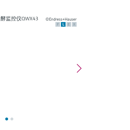
©Endress+Hauser
F
L
E
X