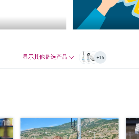
位计 —— 简单工况应用
在简
Micropilot FMR30B雷达物位计，在简
智
接
单工况应用中进行液体和固体的非接
时
触式物位测量。
测
测量精度
±2
Liquids: +/- 2 mm (0.08")
过
显示其他备选产品
+16
Solids: +/- 4 mm (0.16")
-20
过程温度
最
-40…+80°C
30 
(-40…+176°F)
主
过程压力（绝压）/最大过压限定值
Hou
-1…3 bar
更
(-14,5…43 psi)
最大测量距离
40 mm/ 1-1/2": 20m (65.6 ft)
80 mm/ 3": 30m (98.4 ft)
主要接液部件