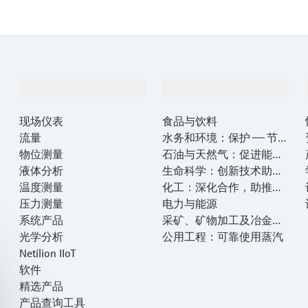
产品与服务
行业应用
现场仪表
食品与饮料
流量
水务和环境：保护 —— 节约
物位测量
—— 提高
石油与天然气：促进能源
液体分析
转型，实现净零目标
生命科学：创新技术助推
温度测量
卓越运营
化工：深化合作，助推可
压力测量
持续成功
电力与能源
系统产品
采矿、矿物加工及冶金：
光学分析
打造可持续的未来
公用工程：可靠使用蒸汽
Netilion IIoT
软件
精选产品
产品查询工具