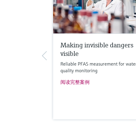
查看详细信息。
比较
Making invisible dangers
visible
Reliable PFAS measurement for wate
quality monitoring
阅读完整案例