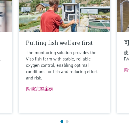
PVDF, PBT/PC
查看详细信息。
比较
Putting fish welfare first
The monitoring solution provides the
使用
Visp fish farm with stable, reliable
F
r
oxygen control, enabling optimal
阅
conditions for fish and reducing effort
and risk.
阅读完整案例