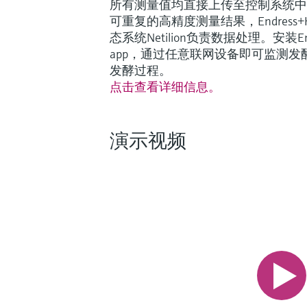
所有测量值均直接上传至控制系统中
可重复的高精度测量结果，Endress+Ha
态系统Netilion负责数据处理。安装Endres
app，通过任意联网设备即可监测
发酵过程。
点击查看详细信息。
演示视频
Fundamental选型 (1)
Lean选
F
L
轻松应对关键工艺的测量挑战
F
L
E
Micropilot FMR20B雷达