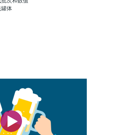
载批次和数值
洗罐体
 (1)
什么是FLEX产品选型
F
L
E
X
icropilot FWR30云技术雷