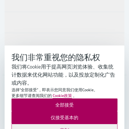
产品与服务
行业应用
支持
我们非常重视您的隐私权
公司
我们将Cookie用于提高网页浏览体验、收集统
计数据来优化网站功能，以及投放定制化广告
或内容。
选择“全部接受”，即表示您同意我们使用Cookie。
CHN
•
中文
更多细节请查阅我们的
Cookie政策
。
全部接受
Endress+Hauser Group Services AG ©版权所有
仅接受基本的
版本说明
使用条款
数据保护
通用条款与条件规范及营业执照
沪ICP备18006034号
沪公网安备 31011202012364号