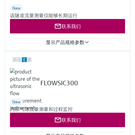
2路RS485/RS232串行端口，用于连接超声波流量计、打印机
或通用设备，传输速率115 kb
New
Flow-X/P：4个RS485/RS232接口和1个RS232接口
该隧道流量测量仪能够长期运行
Flow-X/C：2个RS485/RS232接口和1个RS485接口
可选配置：2个RS485/RS232接口和2个RS485接口
联系我们
2个RJ45以太网接口，支持TCP/IP
输出
显示产品规格参数
4路模拟输出，用于过程输出及流量/压力控制。分辨率14位，
精度0.075%满量程。 模拟输出共享同一接地端，相对于其他
所有电气线路采用悬浮接地设计。
测量范围
F
L
E
X
16路数字输出，集电极开路。额定值：100mA @24V
Flow Velocity: 0 ... ± 20 m/s
4路脉冲输出，集电极开路，频率范围 0.01 至 500 Hz
一致性
1路流量计脉冲输出，用于远程校验流量计算机。分辨率
RABT 2006
100ns（1MHz）
ASTRA "Guideline - Ventilation of Road Tunnels" (2008)
FLOWSIC300
4路频率输出，用于模拟流量计信号。最大频率 10KHz，精度
RVS 09.02.22
0.1%
New
内部气体流量测量和过程监控
联系我们