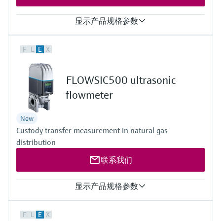
显示产品规格参数
测量值
F
L
E
X
质量流量、标况体积流量、工况体积流量、分子量、气体体积
和质量、
气体速度、气体温度、声速、热值
FLOWSIC500 ultrasonic
测量范围
0,03 m/s ... 120 m/s (0.1 ft/s ... 394 ft/s)
flowmeter
符合性
爆炸性环境:2014/34/EUIEC 60079，GB3836
New
电磁兼容性:2014/30/EU
Custody transfer measurement in natural gas
RoHS: 2011/65/EU
PED: 2014/68/EU
distribution
联系我们
显示产品规格参数
测量值
F
L
E
X
工况累计流量，工况瞬时流量，气体流速