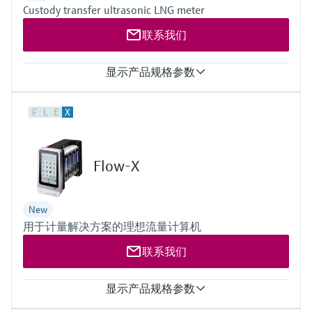
Custody transfer ultrasonic LNG meter
联系我们
显示产品规格参数
测量值
F
L
E
X
工况体积、工况体积流量、流体速度、声速
测量介质
LNG（液化天然气）
管路公称直径
Flow-X
8″ … 36″ / DN200 … DN900
40S 级 / 标准级 (STD)，符合标准 ASME
B36.19/B36.10
New
其他规格可按需提供
用于计量解决方案的理想流量计算机
联系我们
显示产品规格参数