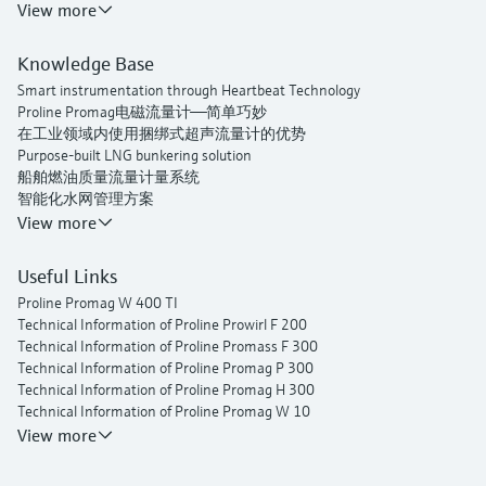
View more
Knowledge Base
Smart instrumentation through Heartbeat Technology
Proline Promag电磁流量计——简单巧妙
在工业领域内使用捆绑式超声流量计的优势
Purpose-built LNG bunkering solution
船舶燃油质量流量计量系统
智能化水网管理方案
Endress+Hauser流量
View more
Useful Links
Proline Promag W 400 TI
Technical Information of Proline Prowirl F 200
Technical Information of Proline Promass F 300
Technical Information of Proline Promag P 300
Technical Information of Proline Promag H 300
Technical Information of Proline Promag W 10
Operating Instructions Picomag IO-Link
View more