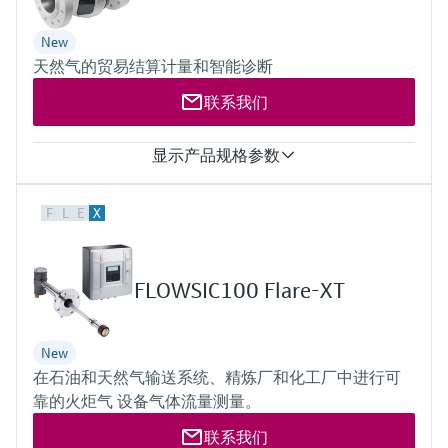
选购全部
Memosens数字技术
适用介质
查找产品具体信息和文档
氢气（纯度 >95%）
New
氢气（纯度 >90%，可选）
选购全部
备件查找工具
天然气的贸易结算计量和智能诊断
流量计口径
DN50 … DN400 / 2” … 16”
您可通过产品型号、订单代码或序列号，轻
联系我们
其他规格可按需提供。
松查找所需备件。
显示产品规格参数
测量值
F
L
E
X
工况累计流量，工况瞬时流量，声速，可选内置体积修正
测量介质
天然气（至高30%的氢气），空气，含CO2 ,N2 , H2S , O2 等成
分的天然气
FLOWSIC100 Flare-XT
流量计口径
2＂ … 56＂(DN50 … DN1400)
其他口径可定制
New
在石油和天然气输送系统、精炼厂和化工厂中进行可
靠的火炬气 设备气体流量测量。
联系我们