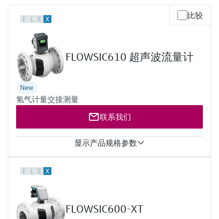
会
的指导课程与资源，随时随地提升技能。
measurement
电力与能源
比较
光学分析
Conductive level measurement
全自动水质采样仪
温度开关
能量管理仪和应用管理仪
空气质量测量装置
Netilion Device Viewer
您的Endress+Hauser职业生涯
文化与价值观
Endress+Hauser SICK
查找市场活动及培训
F
L
E
X
活动和培训
Job opportunities at
选购全部
采矿、矿物加工及冶金：打造可持
根据需要，从培训、研讨会、展会、峰会或
Endress+Hauser SICK
Netilion IIoT
Float switch level measurement
TOC、COD和SAC分析仪
表面温度计
浪涌保护器
烟雾探测器
Netilion Water
可持续发展
Endress+Hauser Technology China
续的未来
在线研讨会等各种活动中灵活选择。
FLOWSIC610 超声波流量计
软件
放射线物位测量
ORP电极和变送器
线缆式温度计
选购全部
视距测量仪
关联公司
公用工程：可靠使用蒸汽
New
阻旋料位开关
污泥界面传感器和变送器
多点温度计
超高探测器
氢气计量交接测量
产品工具
所有行业的关注焦点
联系我们
伺服液位测量
营养盐分析仪和传感器
选购全部
选购全部
通过产品筛选，选择测量仪表
工业领域的可持续发展解决方案
显示产品规格参数
机电式物位测量
金属分析仪
通过产品特性查找适当的测量设备、软件或
系统组件。
数字化驱动流程工业转型升级
测量值
微波限位栅物位测量
光度计
F
L
E
X
工况瞬时流量
Applicator 选型和计算软件
工况累计流量
决策级过程透明度，赋能卓越运营
气体流速
通过应用参数查找、选择并配置产品
Level measurement with pressure
微波传输测量原理
声速
FLOWSIC600-XT
氢气纯度（可选）
Device Viewer