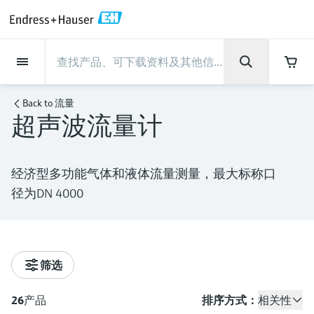
Back
Back
Back
Back
Back
Back
Back
Back
Back
Back
Back
Back
Back
Back
Back
Back
Back
Back
Back
Back
Back
Back
Back
Back
Back
Back
Back
Back
Back
Back
Back
Back
Back
Back
现场仪表
现场仪表
现场仪表
现场仪表
现场仪表
现场仪表
现场仪表
现场仪表
现场仪表
现场仪表
服务产品
服务产品
服务产品
服务产品
服务产品
服务产品
行业应用
行业应用
行业应用
行业应用
行业应用
行业应用
行业应用
行业应用
行业应用
支持
公司
公司
公司
公司
公司
公司
公司
公司
现场仪表
流量
物位测量
液体分析
温度测量
压力测量
系统产品
光学分析
Netilion IIoT
服务产品
Project and commissioning
技术支持服务
仪表维护
仪表性能优化服务
行业应用
支持
公司
Endress+Hauser集团
生产中心
集团实力
新闻与案例
活动和培训
您的Endress+Hauser职业生
services
涯
Back to
流量
超声波流量计
流量
电磁流量计
雷达物位测量
pH电极和变送器
温度变送器
绝压和表压测量
数据管理仪&数据记录仪
TDLAS和QF分析仪
Netilion Value
Project and commissioning services
远程技术支持
验证服务
校准报告分析
食品与饮料
快速获取服务支持！
Endress+Hauser集团
公司概况
物位和压力测量
过程安全性
新闻与案例总览
培训
技术支持中心 —— Endress+Hauser提供全方
仪表调试服务
Explore open positions
位服务，与您相伴前行
物位测量
科里奥利质量流量计
Vibronic point level detection
电导率传感器和变送器
工业温度计
差压测量
过程测控仪
拉曼光谱分析仪
Netilion Health
技术支持服务
远程资产监控
现场仪表校准服务
优化校准间隔时间
水务和环境：保护 —— 节约 —— 提高
生产中心
Endress+Hauser在中国
Endress+Hauser流量
网络安全性
所有文章
研讨会
经济型多功能气体和液体流量测量，最大标称口
Industrial Project Management
在Endress+Hauser工作
下载区
径为DN 4000
液体分析
超声波流量计
导波雷达物位测量
浊度传感器和变送器
保护套管
选购全部
电源和安全栅
排放监测解决方案
Netilion Analytics
仪表维护
Process Instrumentation Courses
预防性维护服务
动态现场仪表评价和分析服务
石油与天然气：促进能源转型，实
集团实力
恩德斯豪斯科技中国
Endress+Hauser 液体分析
过程自动化项目流程
新闻稿
展览会
搜索和下载技术手册, 宣传资料, 出版物, 软
现净零目标
Extended warranty
件更新, 视频, 证书等各类文件!
更多工作机会
温度测量
涡街流量计
超声波物位测量
氯传感器和变送器
高温型温度计
WirelessHART解决方案
颗粒测量设备
Netilion Library
仪表性能优化服务
Repair of measuring instruments
客户案例
财务业绩
温度+系统产品
My Endress+Hauser
事实速览
在线研讨会和回放
学习
生命科学：创新技术助推卓越运营
德国耶拿分析仪器公司的工作机会
筛选
压力测量
热式质量流量计
电容物位测量
溶解氧传感器和变送器
卫生型温度计
网关和调制解调器
数字分析仪解决方案
Netilion Inventory
View all
新闻与案例
集团管理层
Endress+Hauser 数字解决方案
建立电子采购流程，从容应对未来
媒体活动
峰会
化工：深化合作，助推可持续成功
需求
学习中心
IST创新传感器技术公司的工作机
26
产品
排序方式：
相关性
系统产品
Differential pressure flow
静压液位测量
实验室检测仪表和便携式pH计
紧凑型温度计
设备配置用平板电脑
过程气体分析仪
Netilion Connect
活动和培训
发展历程
Endress+Hauser 光学分析
线下活动
学习中心 - 探索Endress+Hauser学习平台上