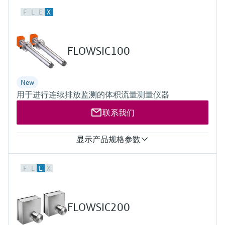
流路数
F
L
E
X
每个模块最多支持4个气路或4个液路运行（Flow-X/M、Flow-
X/C）
输入
6路模拟变送器输入，高精度
FLOWSIC100
输入类型包括 4 至 20 mA、0 至 20 mA、0 至 5 V、1 至 5 V
mA 输入精度：在 21 °C 时为 0.002% FS，在 0 ... 60 °C 范围内为
0.008%，长期稳定性为每年 0.01%
New
分辨率 24 位。模拟输入共用同一接地，相对于所有其他电子
用于进行连续排放监测的体积流量测量仪器
元件呈浮地状态。
对于 100 欧姆输入，分辨率 2x 0.02 °C 。误差取决于量程 0 ...
联系我们
50 °C ：误差 <0.05 °C 或更好； -220 至 +220 °C：误差 <0.5 °C
或更好
4 个独立的 HART 回路输入，此外还支持 4 至 20 mA 信号
显示产品规格参数
支持每个变送器回路的多点连接，并支持冗余 FC 运行
4路单脉冲或双脉冲输入。可在多种电压下调节触发电平。单
测量值
脉冲和双脉冲的频率范围最高可达10 kHz。符合ISO 6551、IP
F
L
E
X
体积流量（操作中）, 体积流量（标准条件下）, 气体
252和API 5.5标准。真正实现A级和B级测量。
流速, 声速, 气体温度
4路周期时间输入，范围为100μs至5000μs。分辨率<1ns
测量范围
16路数字状态输入。分辨率100 ns（10 MHz）
气体速度: 0 ... ± 40 m/s
4路支持1、2和4球探测器配置模式。分辨率100 ns（10
FLOWSIC200
MHz）