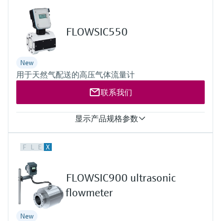
另外集成了流量计算功能：标况累积体积流量、标况瞬时体积
流量
测量介质
FLOWSIC550
天然气（干燥，加臭的），氢含量高达 30% 的天然气
流量计口径
DN 50 (2") … DN 150 (6")
New
用于天然气配送的高压气体流量计
联系我们
显示产品规格参数
测量介质
F
L
E
X
天然气（干燥、加臭），空气
流量计口径
DN 50 (2") … DN 150 (6")
FLOWSIC900 ultrasonic
flowmeter
New