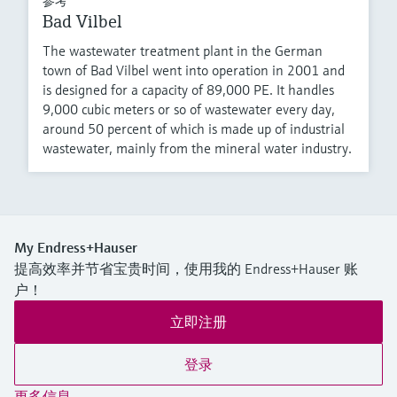
参考
Bad Vilbel
The wastewater treatment plant in the German
town of Bad Vilbel went into operation in 2001 and
is designed for a capacity of 89,000 PE. It handles
9,000 cubic meters or so of wastewater every day,
around 50 percent of which is made up of industrial
wastewater, mainly from the mineral water industry.
My Endress+Hauser
提高效率并节省宝贵时间，使用我的 Endress+Hauser 账
户！
立即注册
登录
更多信息