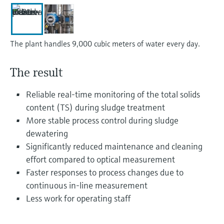
选购全部
Memosens数字技术
查找产品具体信息和文档
选购全部
备件查找工具
The plant handles 9,000 cubic meters of water every day.
您可通过产品型号、订单代码或序列号，轻
松查找所需备件。
The result
Reliable real-time monitoring of the total solids
content (TS) during sludge treatment
More stable process control during sludge
dewatering
Significantly reduced maintenance and cleaning
effort compared to optical measurement
Faster responses to process changes due to
continuous in-line measurement
Less work for operating staff