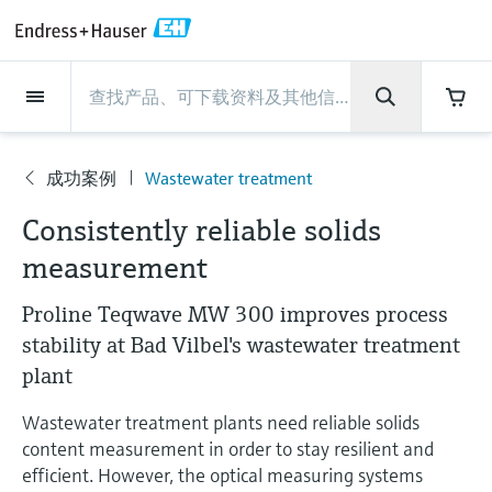
Back
Back
Back
Back
Back
Back
Back
Back
Back
Back
Back
Back
Back
Back
Back
Back
Back
Back
Back
Back
Back
Back
Back
Back
Back
Back
Back
Back
Back
Back
Back
Back
Back
Back
现场仪表
现场仪表
现场仪表
现场仪表
现场仪表
现场仪表
现场仪表
现场仪表
现场仪表
现场仪表
服务产品
服务产品
服务产品
服务产品
服务产品
服务产品
行业应用
行业应用
行业应用
行业应用
行业应用
行业应用
行业应用
行业应用
行业应用
支持
公司
公司
公司
公司
公司
公司
公司
公司
现场仪表
流量
物位测量
液体分析
温度测量
压力测量
系统产品
光学分析
Netilion IIoT
服务产品
Project and commissioning
技术支持服务
仪表维护
仪表性能优化服务
行业应用
支持
公司
Endress+Hauser集团
生产中心
集团实力
新闻与案例
活动和培训
您的Endress+Hauser职业生
services
涯
成功案例
Wastewater treatment
流量
电磁流量计
雷达物位测量
pH电极和变送器
温度变送器
绝压和表压测量
数据管理仪&数据记录仪
TDLAS和QF分析仪
Netilion Value
Project and commissioning services
远程技术支持
验证服务
校准报告分析
食品与饮料
快速获取服务支持！
Endress+Hauser集团
公司概况
物位和压力测量
过程安全性
新闻与案例总览
培训
公
技术支持中心 —— Endress+Hauser提供全方
仪表调试服务
Explore open positions
Consistently reliable solids
司
位服务，与您相伴前行
物位测量
科里奥利质量流量计
Vibronic point level detection
电导率传感器和变送器
工业温度计
差压测量
过程测控仪
拉曼光谱分析仪
Netilion Health
技术支持服务
远程资产监控
现场仪表校准服务
优化校准间隔时间
水务和环境：保护 —— 节约 —— 提高
生产中心
Endress+Hauser在中国
Endress+Hauser流量
网络安全性
所有文章
研讨会
measurement
Industrial Project Management
在Endress+Hauser工作
下载区
液体分析
超声波流量计
导波雷达物位测量
浊度传感器和变送器
保护套管
选购全部
电源和安全栅
排放监测解决方案
Netilion Analytics
仪表维护
Process Instrumentation Courses
预防性维护服务
动态现场仪表评价和分析服务
石油与天然气：促进能源转型，实
集团实力
恩德斯豪斯科技中国
Endress+Hauser 液体分析
过程自动化项目流程
新闻稿
展览会
Proline Teqwave MW 300 improves process
搜索和下载技术手册, 宣传资料, 出版物, 软
现净零目标
Extended warranty
件更新, 视频, 证书等各类文件!
stability at Bad Vilbel's wastewater treatment
更多工作机会
温度测量
涡街流量计
超声波物位测量
氯传感器和变送器
高温型温度计
WirelessHART解决方案
颗粒测量设备
Netilion Library
仪表性能优化服务
Repair of measuring instruments
客户案例
财务业绩
温度+系统产品
My Endress+Hauser
事实速览
在线研讨会和回放
plant
学习
生命科学：创新技术助推卓越运营
德国耶拿分析仪器公司的工作机会
压力测量
热式质量流量计
电容物位测量
溶解氧传感器和变送器
卫生型温度计
网关和调制解调器
数字分析仪解决方案
Netilion Inventory
View all
新闻与案例
集团管理层
Endress+Hauser 数字解决方案
建立电子采购流程，从容应对未来
媒体活动
峰会
Wastewater treatment plants need reliable solids
化工：深化合作，助推可持续成功
需求
content measurement in order to stay resilient and
学习中心
IST创新传感器技术公司的工作机
系统产品
Differential pressure flow
静压液位测量
实验室检测仪表和便携式pH计
紧凑型温度计
设备配置用平板电脑
过程气体分析仪
Netilion Connect
活动和培训
发展历程
Endress+Hauser 光学分析
线下活动
efficient. However, the optical measuring systems
学习中心 - 探索Endress+Hauser学习平台上