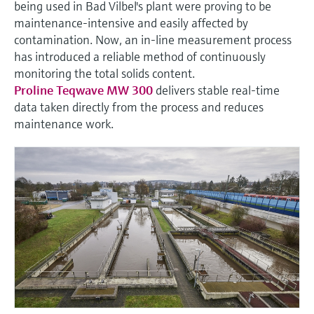
会
being used in Bad Vilbel's plant were proving to be
的指导课程与资源，随时随地提升技能。
measurement
电力与能源
maintenance-intensive and easily affected by
光学分析
Conductive level measurement
全自动水质采样仪
温度开关
能量管理仪和应用管理仪
空气质量测量装置
Netilion Device Viewer
您的Endress+Hauser职业生涯
文化与价值观
Endress+Hauser SICK
查找市场活动及培训
活动和培训
Job opportunities at
contamination. Now, an in-line measurement process
选购全部
采矿、矿物加工及冶金：打造可持
has introduced a reliable method of continuously
根据需要，从培训、研讨会、展会、峰会或
Endress+Hauser SICK
Netilion IIoT
Float switch level measurement
TOC、COD和SAC分析仪
表面温度计
浪涌保护器
烟雾探测器
Netilion Water
可持续发展
Endress+Hauser Technology China
续的未来
在线研讨会等各种活动中灵活选择。
monitoring the total solids content.
Proline Teqwave MW 300
delivers stable real-time
软件
放射线物位测量
ORP电极和变送器
线缆式温度计
选购全部
视距测量仪
关联公司
公用工程：可靠使用蒸汽
data taken directly from the process and reduces
maintenance work.
阻旋料位开关
污泥界面传感器和变送器
多点温度计
超高探测器
产品工具
所有行业的关注焦点
伺服液位测量
营养盐分析仪和传感器
选购全部
选购全部
通过产品筛选，选择测量仪表
工业领域的可持续发展解决方案
机电式物位测量
金属分析仪
通过产品特性查找适当的测量设备、软件或
系统组件。
数字化驱动流程工业转型升级
微波限位栅物位测量
光度计
Applicator 选型和计算软件
决策级过程透明度，赋能卓越运营
通过应用参数查找、选择并配置产品
Level measurement with pressure
微波传输测量原理
Device Viewer