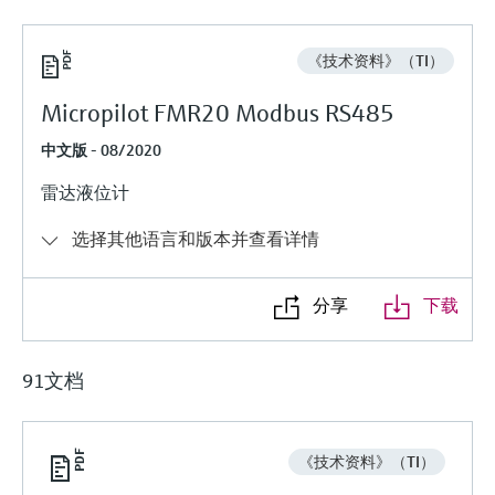
选购全部
Memosens数字技术
查找产品具体信息和文档
选购全部
《技术资料》（TI）
备件查找工具
您可通过产品型号、订单代码或序列号，轻
Micropilot FMR20 Modbus RS485
松查找所需备件。
中文版 - 08/2020
雷达液位计
选择其他语言和版本并查看详情
分享
下载
91文档
《技术资料》（TI）