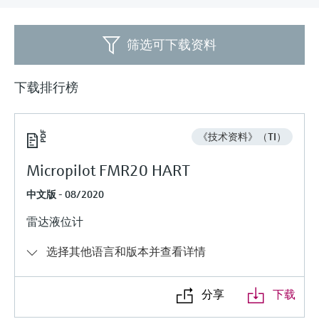
会
的指导课程与资源，随时随地提升技能。
measurement
电力与能源
光学分析
Conductive level measurement
全自动水质采样仪
温度开关
能量管理仪和应用管理仪
空气质量测量装置
Netilion Device Viewer
您的Endress+Hauser职业生涯
文化与价值观
Endress+Hauser SICK
查找市场活动及培训
活动和培训
Job opportunities at
筛选可下载资料
选购全部
采矿、矿物加工及冶金：打造可持
根据需要，从培训、研讨会、展会、峰会或
Endress+Hauser SICK
Netilion IIoT
Float switch level measurement
TOC、COD和SAC分析仪
表面温度计
浪涌保护器
烟雾探测器
Netilion Water
可持续发展
Endress+Hauser Technology China
续的未来
在线研讨会等各种活动中灵活选择。
下载排行榜
软件
放射线物位测量
ORP电极和变送器
线缆式温度计
选购全部
视距测量仪
关联公司
公用工程：可靠使用蒸汽
阻旋料位开关
污泥界面传感器和变送器
多点温度计
超高探测器
《技术资料》（TI）
产品工具
所有行业的关注焦点
Micropilot FMR20 HART
伺服液位测量
营养盐分析仪和传感器
选购全部
选购全部
中文版 - 08/2020
通过产品筛选，选择测量仪表
工业领域的可持续发展解决方案
机电式物位测量
金属分析仪
通过产品特性查找适当的测量设备、软件或
雷达液位计
系统组件。
数字化驱动流程工业转型升级
微波限位栅物位测量
光度计
选择其他语言和版本并查看详情
Applicator 选型和计算软件
决策级过程透明度，赋能卓越运营
通过应用参数查找、选择并配置产品
Level measurement with pressure
微波传输测量原理
分享
下载
Device Viewer