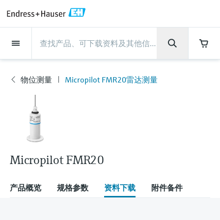
Back
Back
Back
Back
Back
Back
Back
Back
Back
Back
Back
Back
Back
Back
Back
Back
Back
Back
Back
Back
Back
Back
Back
Back
Back
Back
Back
Back
Back
Back
Back
Back
Back
Back
现场仪表
现场仪表
现场仪表
现场仪表
现场仪表
现场仪表
现场仪表
现场仪表
现场仪表
现场仪表
服务产品
服务产品
服务产品
服务产品
服务产品
服务产品
行业应用
行业应用
行业应用
行业应用
行业应用
行业应用
行业应用
行业应用
行业应用
支持
公司
公司
公司
公司
公司
公司
公司
公司
现场仪表
流量
物位测量
液体分析
温度测量
压力测量
系统产品
光学分析
Netilion IIoT
服务产品
Project and commissioning
技术支持服务
仪表维护
仪表性能优化服务
行业应用
支持
公司
Endress+Hauser集团
生产中心
集团实力
新闻与案例
活动和培训
您的Endress+Hauser职业生
services
涯
物位测量
Micropilot FMR20雷达测量
流量
电磁流量计
雷达物位测量
pH电极和变送器
温度变送器
绝压和表压测量
数据管理仪&数据记录仪
TDLAS和QF分析仪
Netilion Value
Project and commissioning services
远程技术支持
验证服务
校准报告分析
食品与饮料
快速获取服务支持！
Endress+Hauser集团
公司概况
物位和压力测量
过程安全性
新闻与案例总览
培训
现
技术支持中心 —— Endress+Hauser提供全方
仪表调试服务
Explore open positions
场
位服务，与您相伴前行
物位测量
科里奥利质量流量计
Vibronic point level detection
电导率传感器和变送器
工业温度计
差压测量
过程测控仪
拉曼光谱分析仪
Netilion Health
技术支持服务
远程资产监控
现场仪表校准服务
优化校准间隔时间
水务和环境：保护 —— 节约 —— 提高
生产中心
Endress+Hauser在中国
Endress+Hauser流量
网络安全性
所有文章
研讨会
仪
表
Industrial Project Management
在Endress+Hauser工作
下载区
液体分析
超声波流量计
导波雷达物位测量
浊度传感器和变送器
保护套管
选购全部
电源和安全栅
排放监测解决方案
Netilion Analytics
仪表维护
Process Instrumentation Courses
预防性维护服务
动态现场仪表评价和分析服务
石油与天然气：促进能源转型，实
集团实力
恩德斯豪斯科技中国
Endress+Hauser 液体分析
过程自动化项目流程
新闻稿
展览会
搜索和下载技术手册, 宣传资料, 出版物, 软
现净零目标
Extended warranty
件更新, 视频, 证书等各类文件!
更多工作机会
Micropilot FMR20
温度测量
涡街流量计
超声波物位测量
氯传感器和变送器
高温型温度计
WirelessHART解决方案
颗粒测量设备
Netilion Library
仪表性能优化服务
Repair of measuring instruments
客户案例
财务业绩
温度+系统产品
My Endress+Hauser
事实速览
在线研讨会和回放
学习
生命科学：创新技术助推卓越运营
德国耶拿分析仪器公司的工作机会
压力测量
热式质量流量计
电容物位测量
溶解氧传感器和变送器
卫生型温度计
网关和调制解调器
数字分析仪解决方案
Netilion Inventory
View all
新闻与案例
集团管理层
Endress+Hauser 数字解决方案
建立电子采购流程，从容应对未来
媒体活动
峰会
产品概览
规格参数
资料下载
附件备件
化工：深化合作，助推可持续成功
需求
学习中心
IST创新传感器技术公司的工作机
系统产品
Differential pressure flow
静压液位测量
实验室检测仪表和便携式pH计
紧凑型温度计
设备配置用平板电脑
过程气体分析仪
Netilion Connect
活动和培训
发展历程
Endress+Hauser 光学分析
线下活动
学习中心 - 探索Endress+Hauser学习平台上