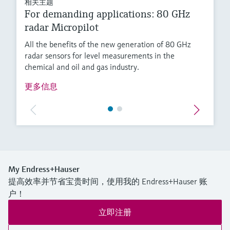
相关主题
For demanding applications: 80 GHz
radar Micropilot
All the benefits of the new generation of 80 GHz
radar sensors for level measurements in the
chemical and oil and gas industry.
更多信息
My Endress+Hauser
提高效率并节省宝贵时间，使用我的 Endress+Hauser 账
户！
立即注册