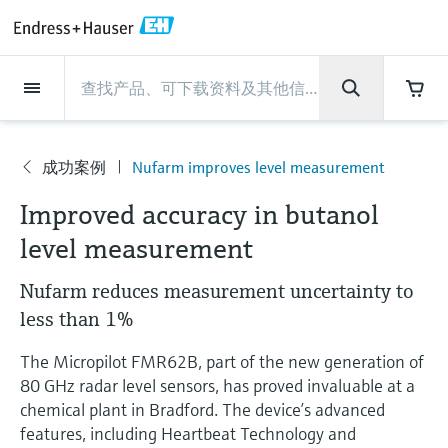
Back
Back
Back
Back
Back
Back
Back
Back
Back
Back
Back
Back
Back
Back
Back
Back
Back
Back
Back
Back
Back
Back
Back
Back
Back
Back
Back
Back
Back
Back
Back
Back
Back
Back
现场仪表
现场仪表
现场仪表
现场仪表
现场仪表
现场仪表
现场仪表
现场仪表
现场仪表
现场仪表
服务产品
服务产品
服务产品
服务产品
服务产品
服务产品
行业应用
行业应用
行业应用
行业应用
行业应用
行业应用
行业应用
行业应用
行业应用
支持
公司
公司
公司
公司
公司
公司
公司
公司
现场仪表
流量
物位测量
液体分析
温度测量
压力测量
系统产品
光学分析
Netilion IIoT
服务产品
Project and commissioning
技术支持服务
仪表维护
仪表性能优化服务
行业应用
支持
公司
Endress+Hauser集团
生产中心
集团实力
新闻与案例
活动和培训
您的Endress+Hauser职业生
services
涯
成功案例
Nufarm improves level measurement
流量
电磁流量计
雷达物位测量
pH电极和变送器
温度变送器
绝压和表压测量
数据管理仪&数据记录仪
TDLAS和QF分析仪
Netilion Value
Project and commissioning services
远程技术支持
验证服务
校准报告分析
食品与饮料
快速获取服务支持！
Endress+Hauser集团
公司概况
物位和压力测量
过程安全性
新闻与案例总览
培训
公
技术支持中心 —— Endress+Hauser提供全方
仪表调试服务
Explore open positions
Improved accuracy in butanol
司
位服务，与您相伴前行
物位测量
科里奥利质量流量计
Vibronic point level detection
电导率传感器和变送器
工业温度计
差压测量
过程测控仪
拉曼光谱分析仪
Netilion Health
技术支持服务
远程资产监控
现场仪表校准服务
优化校准间隔时间
水务和环境：保护 —— 节约 —— 提高
生产中心
Endress+Hauser在中国
Endress+Hauser流量
网络安全性
所有文章
研讨会
level measurement
Industrial Project Management
在Endress+Hauser工作
下载区
液体分析
超声波流量计
导波雷达物位测量
浊度传感器和变送器
保护套管
选购全部
电源和安全栅
排放监测解决方案
Netilion Analytics
仪表维护
Process Instrumentation Courses
预防性维护服务
动态现场仪表评价和分析服务
石油与天然气：促进能源转型，实
集团实力
恩德斯豪斯科技中国
Endress+Hauser 液体分析
过程自动化项目流程
新闻稿
展览会
Nufarm reduces measurement uncertainty to
搜索和下载技术手册, 宣传资料, 出版物, 软
现净零目标
Extended warranty
件更新, 视频, 证书等各类文件!
更多工作机会
less than 1%
温度测量
涡街流量计
超声波物位测量
氯传感器和变送器
高温型温度计
WirelessHART解决方案
颗粒测量设备
Netilion Library
仪表性能优化服务
Repair of measuring instruments
客户案例
财务业绩
温度+系统产品
My Endress+Hauser
事实速览
在线研讨会和回放
学习
生命科学：创新技术助推卓越运营
The Micropilot FMR62B, part of the new generation of
德国耶拿分析仪器公司的工作机会
压力测量
热式质量流量计
电容物位测量
溶解氧传感器和变送器
卫生型温度计
网关和调制解调器
数字分析仪解决方案
Netilion Inventory
View all
新闻与案例
集团管理层
Endress+Hauser 数字解决方案
建立电子采购流程，从容应对未来
媒体活动
峰会
80 GHz radar level sensors, has proved invaluable at a
化工：深化合作，助推可持续成功
需求
chemical plant in Bradford. The device’s advanced
学习中心
IST创新传感器技术公司的工作机
系统产品
Differential pressure flow
静压液位测量
实验室检测仪表和便携式pH计
紧凑型温度计
设备配置用平板电脑
过程气体分析仪
Netilion Connect
活动和培训
发展历程
Endress+Hauser 光学分析
线下活动
features, including Heartbeat Technology and
学习中心 - 探索Endress+Hauser学习平台上