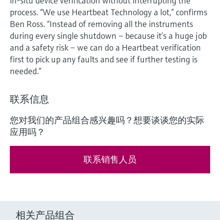
in-situ device verification without interrupting the
process. “We use Heartbeat Technology a lot,” confirms
Ben Ross. “Instead of removing all the instruments
during every single shutdown – because it’s a huge job
and a safety risk – we can do a Heartbeat verification
first to pick up any faults and see if further testing is
needed.”
联系信息
您对我们的产品组合感兴趣吗？想要谈谈您的实际
应用吗？
联系销售人员
相关产品组合