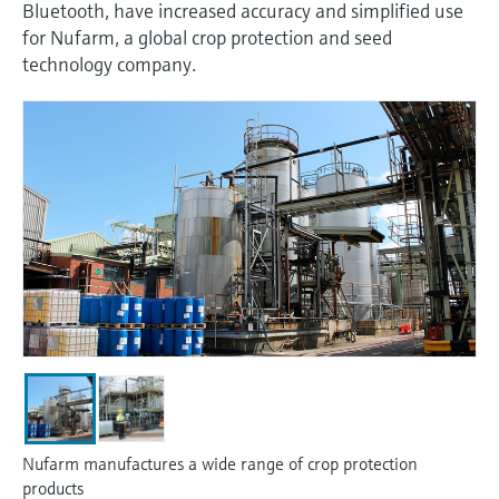
会
的指导课程与资源，随时随地提升技能。
Bluetooth, have increased accuracy and simplified use
measurement
电力与能源
for Nufarm, a global crop protection and seed
光学分析
Conductive level measurement
全自动水质采样仪
温度开关
能量管理仪和应用管理仪
空气质量测量装置
Netilion Device Viewer
您的Endress+Hauser职业生涯
文化与价值观
Endress+Hauser SICK
查找市场活动及培训
活动和培训
Job opportunities at
technology company.
选购全部
采矿、矿物加工及冶金：打造可持
根据需要，从培训、研讨会、展会、峰会或
Endress+Hauser SICK
Netilion IIoT
Float switch level measurement
TOC、COD和SAC分析仪
表面温度计
浪涌保护器
烟雾探测器
Netilion Water
可持续发展
Endress+Hauser Technology China
续的未来
在线研讨会等各种活动中灵活选择。
软件
放射线物位测量
ORP电极和变送器
线缆式温度计
选购全部
视距测量仪
关联公司
公用工程：可靠使用蒸汽
阻旋料位开关
污泥界面传感器和变送器
多点温度计
超高探测器
产品工具
所有行业的关注焦点
伺服液位测量
营养盐分析仪和传感器
选购全部
选购全部
通过产品筛选，选择测量仪表
工业领域的可持续发展解决方案
机电式物位测量
金属分析仪
通过产品特性查找适当的测量设备、软件或
系统组件。
数字化驱动流程工业转型升级
微波限位栅物位测量
光度计
Applicator 选型和计算软件
决策级过程透明度，赋能卓越运营
通过应用参数查找、选择并配置产品
Level measurement with pressure
微波传输测量原理
Nufarm manufactures a wide range of crop protection
products
Device Viewer