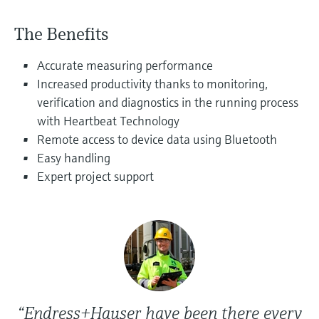
选购全部
Memosens数字技术
查找产品具体信息和文档
The Benefits
选购全部
备件查找工具
Accurate measuring performance
您可通过产品型号、订单代码或序列号，轻
松查找所需备件。
Increased productivity thanks to monitoring,
verification and diagnostics in the running process
with Heartbeat Technology
Remote access to device data using Bluetooth
Easy handling
Expert project support
“Endress+Hauser have been there every