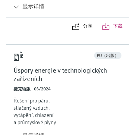
显示详情
分享
下载
PU（出版）
Úspory energie v technologických
zařízeních
捷克语版 - 03/2024
Řešení pro páru,
stlačený vzduch,
vytápění, chlazení
a průmyslové plyny