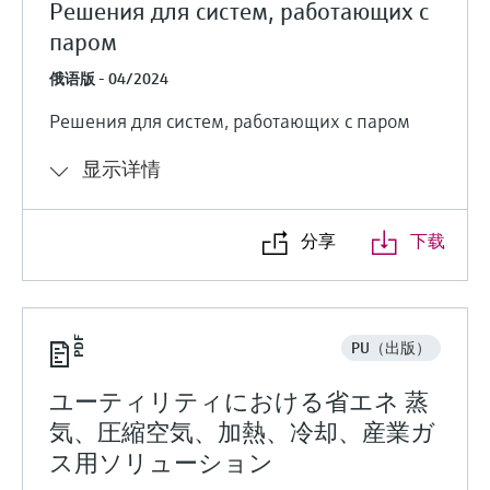
Решения для систем, работающих с
паром
俄语版 - 04/2024
Решения для систем, работающих с паром
显示详情
分享
下载
PU（出版）
ユーティリティにおける省エネ 蒸
気、圧縮空気、加熱、冷却、産業ガ
ス用ソリューション