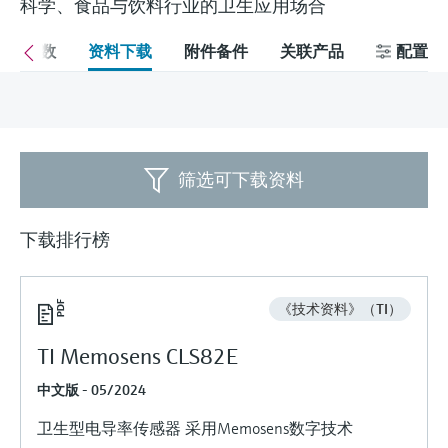
会
科学、食品与饮料行业的卫生应用场合
的指导课程与资源，随时随地提升技能。
measurement
电力与能源
光学分析
Conductive level measurement
全自动水质采样仪
温度开关
能量管理仪和应用管理仪
空气质量测量装置
Netilion Device Viewer
您的Endress+Hauser职业生涯
文化与价值观
Endress+Hauser SICK
查找市场活动及培训
规格参数
资料下载
附件备件
关联产品
配置
活动和培训
Job opportunities at
选购全部
采矿、矿物加工及冶金：打造可持
根据需要，从培训、研讨会、展会、峰会或
Endress+Hauser SICK
Netilion IIoT
Float switch level measurement
TOC、COD和SAC分析仪
表面温度计
浪涌保护器
烟雾探测器
Netilion Water
可持续发展
Endress+Hauser Technology China
续的未来
在线研讨会等各种活动中灵活选择。
软件
放射线物位测量
ORP电极和变送器
线缆式温度计
选购全部
视距测量仪
关联公司
公用工程：可靠使用蒸汽
筛选可下载资料
阻旋料位开关
污泥界面传感器和变送器
多点温度计
超高探测器
产品工具
所有行业的关注焦点
下载排行榜
伺服液位测量
营养盐分析仪和传感器
选购全部
选购全部
通过产品筛选，选择测量仪表
工业领域的可持续发展解决方案
机电式物位测量
金属分析仪
通过产品特性查找适当的测量设备、软件或
《技术资料》（TI）
系统组件。
数字化驱动流程工业转型升级
微波限位栅物位测量
光度计
TI Memosens CLS82E
Applicator 选型和计算软件
决策级过程透明度，赋能卓越运营
中文版 - 05/2024
通过应用参数查找、选择并配置产品
Level measurement with pressure
微波传输测量原理
卫生型电导率传感器 采用Memosens数字技术
Device Viewer