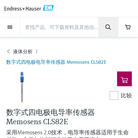
Back
Back
Back
Back
Back
Back
Back
Back
Back
Back
Back
Back
Back
Back
Back
Back
Back
Back
Back
Back
Back
Back
Back
Back
Back
Back
Back
Back
Back
Back
Back
Back
Back
Back
现场仪表
现场仪表
现场仪表
现场仪表
现场仪表
现场仪表
现场仪表
现场仪表
现场仪表
现场仪表
服务产品
服务产品
服务产品
服务产品
服务产品
服务产品
行业应用
行业应用
行业应用
行业应用
行业应用
行业应用
行业应用
行业应用
行业应用
支持
公司
公司
公司
公司
公司
公司
公司
公司
现场仪表
流量
物位测量
液体分析
温度测量
压力测量
系统产品
光学分析
Netilion IIoT
服务产品
Project and commissioning
技术支持服务
仪表维护
仪表性能优化服务
行业应用
支持
公司
Endress+Hauser集团
生产中心
集团实力
新闻与案例
活动和培训
您的Endress+Hauser职业生
services
涯
液体分析
流量
电磁流量计
雷达物位测量
pH电极和变送器
温度变送器
绝压和表压测量
数据管理仪&数据记录仪
TDLAS和QF分析仪
Netilion Value
Project and commissioning services
远程技术支持
验证服务
校准报告分析
食品与饮料
快速获取服务支持！
Endress+Hauser集团
公司概况
物位和压力测量
过程安全性
新闻与案例总览
培训
现
技术支持中心 —— Endress+Hauser提供全方
仪表调试服务
Explore open positions
数字式四电极电导率传感器 Memosens CLS82E
场
位服务，与您相伴前行
物位测量
科里奥利质量流量计
Vibronic point level detection
电导率传感器和变送器
工业温度计
差压测量
过程测控仪
拉曼光谱分析仪
Netilion Health
技术支持服务
远程资产监控
现场仪表校准服务
优化校准间隔时间
水务和环境：保护 —— 节约 —— 提高
生产中心
Endress+Hauser在中国
Endress+Hauser流量
网络安全性
所有文章
研讨会
仪
表
Industrial Project Management
在Endress+Hauser工作
下载区
液体分析
超声波流量计
导波雷达物位测量
浊度传感器和变送器
保护套管
选购全部
电源和安全栅
排放监测解决方案
Netilion Analytics
仪表维护
Process Instrumentation Courses
预防性维护服务
动态现场仪表评价和分析服务
石油与天然气：促进能源转型，实
集团实力
恩德斯豪斯科技中国
Endress+Hauser 液体分析
过程自动化项目流程
新闻稿
展览会
搜索和下载技术手册, 宣传资料, 出版物, 软
现净零目标
Extended warranty
比较
件更新, 视频, 证书等各类文件!
更多工作机会
温度测量
涡街流量计
超声波物位测量
氯传感器和变送器
高温型温度计
WirelessHART解决方案
颗粒测量设备
Netilion Library
仪表性能优化服务
Repair of measuring instruments
客户案例
财务业绩
温度+系统产品
My Endress+Hauser
事实速览
在线研讨会和回放
学习
生命科学：创新技术助推卓越运营
数字式四电极电导率传感器
德国耶拿分析仪器公司的工作机会
压力测量
热式质量流量计
电容物位测量
溶解氧传感器和变送器
卫生型温度计
网关和调制解调器
数字分析仪解决方案
Netilion Inventory
View all
新闻与案例
集团管理层
Endress+Hauser 数字解决方案
建立电子采购流程，从容应对未来
媒体活动
峰会
Memosens CLS82E
化工：深化合作，助推可持续成功
需求
学习中心
IST创新传感器技术公司的工作机
采用Memosens 2.0技术，电导率传感器适用于生命
系统产品
Differential pressure flow
静压液位测量
实验室检测仪表和便携式pH计
紧凑型温度计
设备配置用平板电脑
过程气体分析仪
Netilion Connect
活动和培训
发展历程
Endress+Hauser 光学分析
线下活动
学习中心 - 探索Endress+Hauser学习平台上