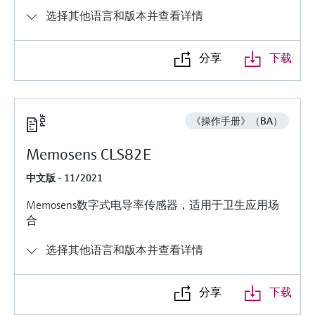
选购全部
Memosens数字技术
查找产品具体信息和文档
选择其他语言和版本并查看详情
选购全部
备件查找工具
分享
下载
您可通过产品型号、订单代码或序列号，轻
松查找所需备件。
《操作手册》（BA）
Memosens CLS82E
中文版 - 11/2021
Memosens数字式电导率传感器，适用于卫生应用场
合
选择其他语言和版本并查看详情
分享
下载