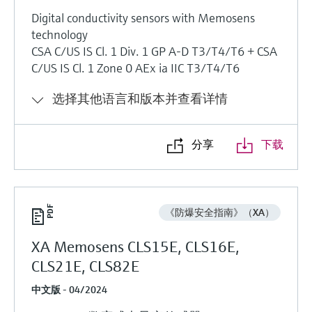
Digital conductivity sensors with Memosens
technology
CSA C/US IS Cl. 1 Div. 1 GP A-D T3/T4/T6 + CSA
C/US IS Cl. 1 Zone 0 AEx ia IIC T3/T4/T6
选择其他语言和版本并查看详情
分享
下载
《防爆安全指南》（XA）
XA Memosens CLS15E, CLS16E,
CLS21E, CLS82E
中文版 - 04/2024