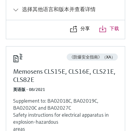
选择其他语言和版本并查看详情
分享
下载
《防爆安全指南》（XA）
Memosens CLS15E, CLS16E, CLS21E,
CLS82E
英语版 - 08/2021
Supplement to: BA02018C, BA02019C,
BA02020C and BA02027C
Safety instructions for electrical apparatus in
explosion-hazardous
areas