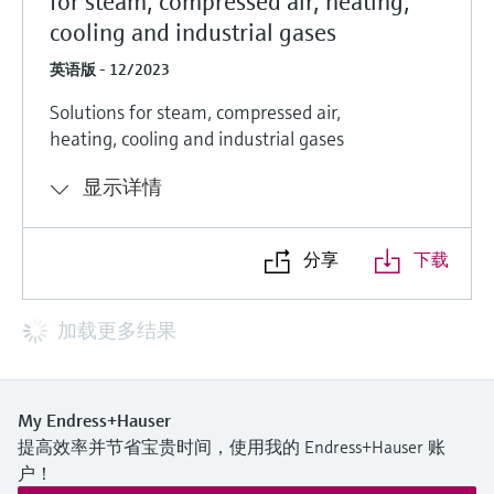
for steam, compressed air, heating,
cooling and industrial gases
英语版 - 12/2023
Solutions for steam, compressed air,
heating, cooling and industrial gases
显示详情
分享
下载
加载更多结果
My Endress+Hauser
提高效率并节省宝贵时间，使用我的 Endress+Hauser 账
户！