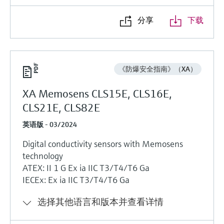
分享
下载
《防爆安全指南》（XA）
XA Memosens CLS15E, CLS16E,
CLS21E, CLS82E
英语版 - 03/2024
Digital conductivity sensors with Memosens
technology
ATEX: II 1 G Ex ia IIC T3/T4/T6 Ga
IECEx: Ex ia IIC T3/T4/T6 Ga
选择其他语言和版本并查看详情