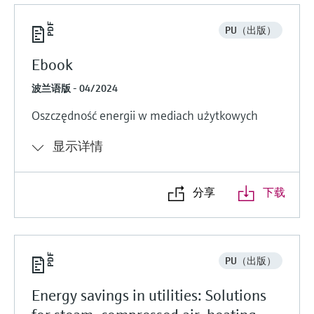
PU（出版）
Ebook
波兰语版 - 04/2024
Oszczędność energii w mediach użytkowych
显示详情
分享
下载
PU（出版）
Energy savings in utilities: Solutions