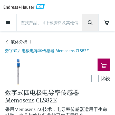
Back
Back
Back
Back
Back
Back
Back
Back
Back
Back
Back
Back
Back
Back
Back
Back
Back
Back
Back
Back
Back
Back
Back
Back
Back
Back
Back
Back
Back
Back
Back
Back
Back
Back
现场仪表
现场仪表
现场仪表
现场仪表
现场仪表
现场仪表
现场仪表
现场仪表
现场仪表
现场仪表
服务产品
服务产品
服务产品
服务产品
服务产品
服务产品
行业应用
行业应用
行业应用
行业应用
行业应用
行业应用
行业应用
行业应用
行业应用
支持
公司
公司
公司
公司
公司
公司
公司
公司
现场仪表
流量
物位测量
液体分析
温度测量
压力测量
系统产品
光学分析
Netilion IIoT
服务产品
Project and commissioning
技术支持服务
仪表维护
仪表性能优化服务
行业应用
支持
公司
Endress+Hauser集团
生产中心
集团实力
新闻与案例
活动和培训
您的Endress+Hauser职业生
services
涯
液体分析
流量
电磁流量计
雷达物位测量
pH电极和变送器
温度变送器
绝压和表压测量
数据管理仪&数据记录仪
TDLAS和QF分析仪
Netilion Value
Project and commissioning services
远程技术支持
验证服务
校准报告分析
食品与饮料
快速获取服务支持！
Endress+Hauser集团
公司概况
物位和压力测量
过程安全性
新闻与案例总览
培训
现
数字式四电极电导率传感器 Memosens CLS82E
技术支持中心 —— Endress+Hauser提供全方
仪表调试服务
Explore open positions
场
位服务，与您相伴前行
物位测量
科里奥利质量流量计
Vibronic point level detection
电导率传感器和变送器
工业温度计
差压测量
过程测控仪
拉曼光谱分析仪
Netilion Health
技术支持服务
远程资产监控
现场仪表校准服务
优化校准间隔时间
水务和环境：保护 —— 节约 —— 提高
生产中心
Endress+Hauser在中国
Endress+Hauser流量
网络安全性
所有文章
研讨会
仪
表
Industrial Project Management
在Endress+Hauser工作
下载区
液体分析
超声波流量计
导波雷达物位测量
浊度传感器和变送器
保护套管
选购全部
电源和安全栅
排放监测解决方案
Netilion Analytics
仪表维护
Process Instrumentation Courses
预防性维护服务
动态现场仪表评价和分析服务
石油与天然气：促进能源转型，实
集团实力
恩德斯豪斯科技中国
Endress+Hauser 液体分析
过程自动化项目流程
新闻稿
展览会
搜索和下载技术手册, 宣传资料, 出版物, 软
现净零目标
比较
Extended warranty
件更新, 视频, 证书等各类文件!
更多工作机会
温度测量
涡街流量计
超声波物位测量
氯传感器和变送器
高温型温度计
WirelessHART解决方案
颗粒测量设备
Netilion Library
仪表性能优化服务
Repair of measuring instruments
客户案例
财务业绩
温度+系统产品
My Endress+Hauser
事实速览
在线研讨会和回放
学习
生命科学：创新技术助推卓越运营
数字式四电极电导率传感器
德国耶拿分析仪器公司的工作机会
压力测量
热式质量流量计
电容物位测量
溶解氧传感器和变送器
卫生型温度计
网关和调制解调器
数字分析仪解决方案
Netilion Inventory
View all
新闻与案例
集团管理层
Endress+Hauser 数字解决方案
建立电子采购流程，从容应对未来
媒体活动
峰会
Memosens CLS82E
化工：深化合作，助推可持续成功
需求
学习中心
IST创新传感器技术公司的工作机
采用Memosens 2.0技术，电导率传感器适用于生命
系统产品
Differential pressure flow
静压液位测量
实验室检测仪表和便携式pH计
紧凑型温度计
设备配置用平板电脑
过程气体分析仪
Netilion Connect
活动和培训
发展历程
Endress+Hauser 光学分析
线下活动
学习中心 - 探索Endress+Hauser学习平台上