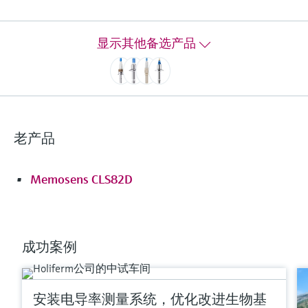
扩展数据存储单元，支持预维护。
测量范围
显示其他备选产品
k=0,01: 0.04 to 20 µS/cm
k=0,1: 0.10 to 200 µS/cm
过程温度
Threaded with fixed cable:
-20 to 100 °C (-4 to 212 °F)
Threaded with plug-in head:
老产品
-20 to 120 °C (-4 to 248 °F)
Sterilization: max. 140 °C (284 °F) for 30 minutes
过程压力
Memosens CLS82D
13 bar at 20 °C (188 psi at 68 °F) absolute
2 bar at 120 °C (14 psi at 248 °F) absolute
更多信息
成功案例
比较
安装电导率测量系统，优化改进生物基