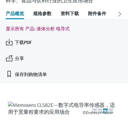
科学、食品与饮料行业的卫生应用场合
会
的指导课程与资源，随时随地提升技能。
measurement
电力与能源
光学分析
Conductive level measurement
全自动水质采样仪
温度开关
能量管理仪和应用管理仪
空气质量测量装置
Netilion Device Viewer
您的Endress+Hauser职业生涯
文化与价值观
Endress+Hauser SICK
查找市场活动及培训
产品概览
规格参数
资料下载
附件备件
关联
活动和培训
Job opportunities at
选购全部
采矿、矿物加工及冶金：打造可持
根据需要，从培训、研讨会、展会、峰会或
Endress+Hauser SICK
Netilion IIoT
Float switch level measurement
TOC、COD和SAC分析仪
表面温度计
浪涌保护器
烟雾探测器
Netilion Water
可持续发展
Endress+Hauser Technology China
续的未来
显示所有 产品: 液体分析 电导式
在线研讨会等各种活动中灵活选择。
软件
放射线物位测量
ORP电极和变送器
线缆式温度计
选购全部
视距测量仪
关联公司
公用工程：可靠使用蒸汽
下载PDF
阻旋料位开关
污泥界面传感器和变送器
多点温度计
超高探测器
分享
产品工具
所有行业的关注焦点
伺服液位测量
营养盐分析仪和传感器
选购全部
选购全部
保存到购物清单
通过产品筛选，选择测量仪表
工业领域的可持续发展解决方案
机电式物位测量
金属分析仪
通过产品特性查找适当的测量设备、软件或
系统组件。
数字化驱动流程工业转型升级
微波限位栅物位测量
光度计
Applicator 选型和计算软件
决策级过程透明度，赋能卓越运营
F
L
E
X
©Endress+Hauser
通过应用参数查找、选择并配置产品
Level measurement with pressure
微波传输测量原理
Device Viewer