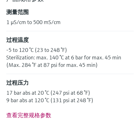
测量范围
1 µS/cm to 500 mS/cm
过程温度
-5 to 120 °C (23 to 248 °F)
Sterilization: max. 140 °C at 6 bar for max. 45 min
(Max. 284 °F at 87 psi for max. 45 min)
过程压力
17 bar abs at 20 °C (247 psi at 68 °F)
9 bar abs at 120 °C (131 psi at 248 °F)
查看完整规格参数