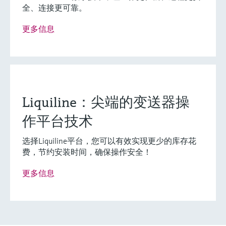
全、连接更可靠。
灵活满足各类仪表选型要求
更多信息
(0)
Extended选型 (4)
Xpert选型 (0)
当前结果
E
X
创新技术助力工艺流
什么是FLEX产品选型
程优化
Liquiline：尖端的变送器操
作平台技术
F
L
E
X
选择Liquiline平台，您可以有效实现更少的库存花
费，节约安装时间，确保操作安全！
数字式电导率传感器
更多信息
Memosens CLS15E
Memosens CLS15E数字式电导率传感器，适用于
锅炉给水和芯片清洗等低电导率测量场合。选配