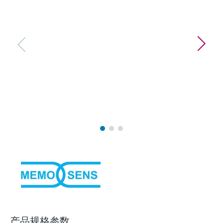
选购全部
Memosens数字技术
查找产品具体信息和文档
选购全部
备件查找工具
您可通过产品型号、订单代码或序列号，轻
松查找所需备件。
产品规格参数