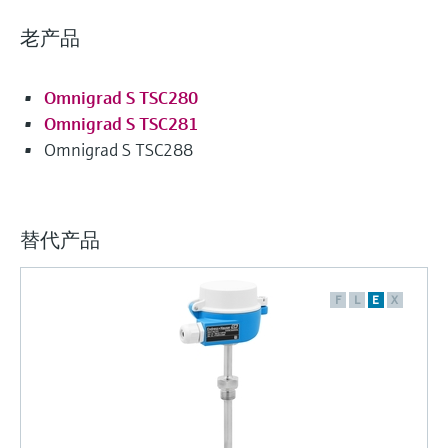
选购全部
Memosens数字技术
查找产品具体信息和文档
老产品
选购全部
备件查找工具
您可通过产品型号、订单代码或序列号，轻
Omnigrad S TSC280
松查找所需备件。
Omnigrad S TSC281
Omnigrad S TSC288
替代产品
F
L
E
X