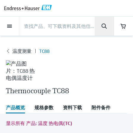
Back
Back
Back
Back
Back
Back
Back
Back
Back
Back
Back
Back
Back
Back
Back
Back
Back
Back
Back
Back
Back
Back
Back
Back
Back
Back
Back
Back
Back
Back
Back
Back
Back
Back
现场仪表
现场仪表
现场仪表
现场仪表
现场仪表
现场仪表
现场仪表
现场仪表
现场仪表
现场仪表
服务产品
服务产品
服务产品
服务产品
服务产品
服务产品
行业应用
行业应用
行业应用
行业应用
行业应用
行业应用
行业应用
行业应用
行业应用
支持
公司
公司
公司
公司
公司
公司
公司
公司
现场仪表
流量
物位测量
液体分析
温度测量
压力测量
系统产品
光学分析
Netilion IIoT
服务产品
Project and commissioning
技术支持服务
仪表维护
仪表性能优化服务
行业应用
支持
公司
Endress+Hauser集团
生产中心
集团实力
新闻与案例
活动和培训
您的Endress+Hauser职业生
services
涯
流量
电磁流量计
雷达物位测量
pH电极和变送器
温度变送器
绝压和表压测量
数据管理仪&数据记录仪
TDLAS和QF分析仪
Netilion Value
Project and commissioning services
远程技术支持
验证服务
校准报告分析
食品与饮料
快速获取服务支持！
Endress+Hauser集团
公司概况
物位和压力测量
过程安全性
新闻与案例总览
培训
温度测量
TC88
现
技术支持中心 —— Endress+Hauser提供全方
仪表调试服务
Explore open positions
场
位服务，与您相伴前行
物位测量
科里奥利质量流量计
Vibronic point level detection
电导率传感器和变送器
工业温度计
差压测量
过程测控仪
拉曼光谱分析仪
Netilion Health
技术支持服务
远程资产监控
现场仪表校准服务
优化校准间隔时间
水务和环境：保护 —— 节约 —— 提高
生产中心
Endress+Hauser在中国
Endress+Hauser流量
网络安全性
所有文章
研讨会
仪
Industrial Project Management
在Endress+Hauser工作
表
下载区
液体分析
超声波流量计
导波雷达物位测量
浊度传感器和变送器
保护套管
选购全部
电源和安全栅
排放监测解决方案
Netilion Analytics
仪表维护
Process Instrumentation Courses
预防性维护服务
动态现场仪表评价和分析服务
石油与天然气：促进能源转型，实
集团实力
恩德斯豪斯科技中国
Endress+Hauser 液体分析
过程自动化项目流程
新闻稿
展览会
搜索和下载技术手册, 宣传资料, 出版物, 软
Thermocouple TC88
现净零目标
Extended warranty
件更新, 视频, 证书等各类文件!
更多工作机会
温度测量
涡街流量计
超声波物位测量
氯传感器和变送器
高温型温度计
WirelessHART解决方案
颗粒测量设备
Netilion Library
仪表性能优化服务
Repair of measuring instruments
客户案例
财务业绩
温度+系统产品
My Endress+Hauser
事实速览
在线研讨会和回放
学习
生命科学：创新技术助推卓越运营
产品概览
规格参数
资料下载
附件备件
德国耶拿分析仪器公司的工作机会
压力测量
热式质量流量计
电容物位测量
溶解氧传感器和变送器
卫生型温度计
网关和调制解调器
数字分析仪解决方案
Netilion Inventory
View all
新闻与案例
集团管理层
Endress+Hauser 数字解决方案
建立电子采购流程，从容应对未来
媒体活动
峰会
化工：深化合作，助推可持续成功
需求
学习中心
显示所有 产品: 温度 热电偶(TC)
IST创新传感器技术公司的工作机
系统产品
Differential pressure flow
静压液位测量
实验室检测仪表和便携式pH计
紧凑型温度计
设备配置用平板电脑
过程气体分析仪
Netilion Connect
活动和培训
发展历程
Endress+Hauser 光学分析
线下活动
学习中心 - 探索Endress+Hauser学习平台上