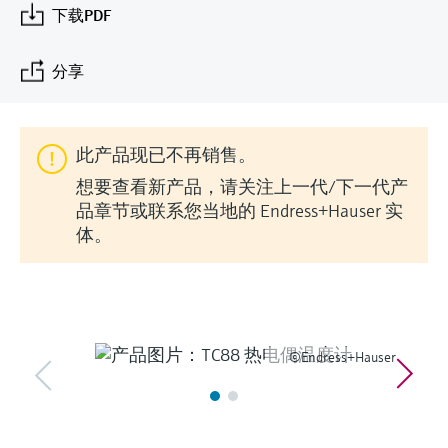
会
的指导课程与资源，随时随地提升技能。
measurement
电力与能源
下载PDF
光学分析
Conductive level measurement
全自动水质采样仪
温度开关
能量管理仪和应用管理仪
空气质量测量装置
Netilion Device Viewer
您的Endress+Hauser职业生涯
文化与价值观
Endress+Hauser SICK
查找市场活动及培训
活动和培训
Job opportunities at
选购全部
采矿、矿物加工及冶金：打造可持
分享
根据需要，从培训、研讨会、展会、峰会或
Endress+Hauser SICK
Netilion IIoT
Float switch level measurement
TOC、COD和SAC分析仪
表面温度计
浪涌保护器
烟雾探测器
Netilion Water
可持续发展
Endress+Hauser Technology China
续的未来
在线研讨会等各种活动中灵活选择。
软件
放射线物位测量
ORP电极和变送器
线缆式温度计
选购全部
视距测量仪
关联公司
公用工程：可靠使用蒸汽
此产品现已不再销售。
想要查看新产品，请关注上一代/下一代产
阻旋料位开关
污泥界面传感器和变送器
多点温度计
超高探测器
品章节或联系您当地的 Endress+Hauser 实
产品工具
所有行业的关注焦点
体。
伺服液位测量
营养盐分析仪和传感器
选购全部
选购全部
通过产品筛选，选择测量仪表
工业领域的可持续发展解决方案
机电式物位测量
金属分析仪
通过产品特性查找适当的测量设备、软件或
系统组件。
数字化驱动流程工业转型升级
微波限位栅物位测量
光度计
©Endress+Hauser
Applicator 选型和计算软件
决策级过程透明度，赋能卓越运营
通过应用参数查找、选择并配置产品
Level measurement with pressure
微波传输测量原理
Device Viewer