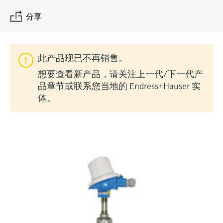
会
的指导课程与资源，随时随地提升技能。
measurement
电力与能源
分享
光学分析
Conductive level measurement
全自动水质采样仪
温度开关
能量管理仪和应用管理仪
空气质量测量装置
Netilion Device Viewer
您的Endress+Hauser职业生涯
文化与价值观
Endress+Hauser SICK
查找市场活动及培训
活动和培训
Job opportunities at
选购全部
采矿、矿物加工及冶金：打造可持
根据需要，从培训、研讨会、展会、峰会或
Endress+Hauser SICK
Netilion IIoT
Float switch level measurement
TOC、COD和SAC分析仪
表面温度计
浪涌保护器
烟雾探测器
Netilion Water
可持续发展
Endress+Hauser Technology China
续的未来
在线研讨会等各种活动中灵活选择。
此产品现已不再销售。
软件
放射线物位测量
ORP电极和变送器
线缆式温度计
选购全部
视距测量仪
关联公司
公用工程：可靠使用蒸汽
想要查看新产品，请关注上一代/下一代产
品章节或联系您当地的 Endress+Hauser 实
阻旋料位开关
污泥界面传感器和变送器
多点温度计
超高探测器
体。
产品工具
所有行业的关注焦点
伺服液位测量
营养盐分析仪和传感器
选购全部
选购全部
通过产品筛选，选择测量仪表
工业领域的可持续发展解决方案
机电式物位测量
金属分析仪
通过产品特性查找适当的测量设备、软件或
系统组件。
数字化驱动流程工业转型升级
微波限位栅物位测量
光度计
Applicator 选型和计算软件
决策级过程透明度，赋能卓越运营
通过应用参数查找、选择并配置产品
Level measurement with pressure
微波传输测量原理
Device Viewer