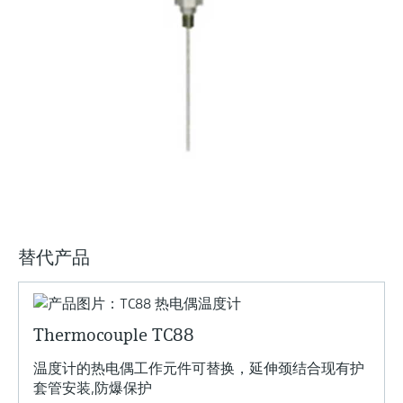
选购全部
Memosens数字技术
查找产品具体信息和文档
选购全部
备件查找工具
您可通过产品型号、订单代码或序列号，轻
松查找所需备件。
替代产品
Thermocouple TC88
温度计的热电偶工作元件可替换，延伸颈结合现有护
套管安装,防爆保护