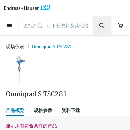
Back
Back
Back
Back
Back
Back
Back
Back
Back
Back
Back
Back
Back
Back
Back
Back
Back
Back
Back
Back
Back
Back
Back
Back
Back
Back
Back
Back
Back
Back
Back
Back
Back
Back
现场仪表
现场仪表
现场仪表
现场仪表
现场仪表
现场仪表
现场仪表
现场仪表
现场仪表
现场仪表
服务产品
服务产品
服务产品
服务产品
服务产品
服务产品
行业应用
行业应用
行业应用
行业应用
行业应用
行业应用
行业应用
行业应用
行业应用
支持
公司
公司
公司
公司
公司
公司
公司
公司
现场仪表
流量
物位测量
液体分析
温度测量
压力测量
系统产品
光学分析
Netilion IIoT
服务产品
Project and commissioning
技术支持服务
仪表维护
仪表性能优化服务
行业应用
支持
公司
Endress+Hauser集团
生产中心
集团实力
新闻与案例
活动和培训
您的Endress+Hauser职业生
services
涯
现场仪表
Omnigrad S TSC281
流量
电磁流量计
雷达物位测量
pH电极和变送器
温度变送器
绝压和表压测量
数据管理仪&数据记录仪
TDLAS和QF分析仪
Netilion Value
Project and commissioning services
远程技术支持
验证服务
校准报告分析
食品与饮料
快速获取服务支持！
Endress+Hauser集团
公司概况
物位和压力测量
过程安全性
新闻与案例总览
培训
技术支持中心 —— Endress+Hauser提供全方
仪表调试服务
Explore open positions
位服务，与您相伴前行
物位测量
科里奥利质量流量计
Vibronic point level detection
电导率传感器和变送器
工业温度计
差压测量
过程测控仪
拉曼光谱分析仪
Netilion Health
技术支持服务
远程资产监控
现场仪表校准服务
优化校准间隔时间
水务和环境：保护 —— 节约 —— 提高
生产中心
Endress+Hauser在中国
Endress+Hauser流量
网络安全性
所有文章
研讨会
Industrial Project Management
在Endress+Hauser工作
下载区
液体分析
超声波流量计
导波雷达物位测量
浊度传感器和变送器
保护套管
选购全部
电源和安全栅
排放监测解决方案
Netilion Analytics
仪表维护
Process Instrumentation Courses
预防性维护服务
动态现场仪表评价和分析服务
石油与天然气：促进能源转型，实
集团实力
恩德斯豪斯科技中国
Endress+Hauser 液体分析
过程自动化项目流程
新闻稿
展览会
搜索和下载技术手册, 宣传资料, 出版物, 软
现净零目标
Extended warranty
件更新, 视频, 证书等各类文件!
更多工作机会
Omnigrad S TSC281
温度测量
涡街流量计
超声波物位测量
氯传感器和变送器
高温型温度计
WirelessHART解决方案
颗粒测量设备
Netilion Library
仪表性能优化服务
Repair of measuring instruments
客户案例
财务业绩
温度+系统产品
My Endress+Hauser
事实速览
在线研讨会和回放
学习
生命科学：创新技术助推卓越运营
德国耶拿分析仪器公司的工作机会
压力测量
热式质量流量计
电容物位测量
溶解氧传感器和变送器
卫生型温度计
网关和调制解调器
数字分析仪解决方案
Netilion Inventory
View all
新闻与案例
集团管理层
Endress+Hauser 数字解决方案
建立电子采购流程，从容应对未来
媒体活动
峰会
产品概览
规格参数
资料下载
化工：深化合作，助推可持续成功
需求
学习中心
IST创新传感器技术公司的工作机
系统产品
Differential pressure flow
静压液位测量
实验室检测仪表和便携式pH计
紧凑型温度计
设备配置用平板电脑
过程气体分析仪
Netilion Connect
活动和培训
发展历程
Endress+Hauser 光学分析
线下活动
显示所有符合条件的产品
学习中心 - 探索Endress+Hauser学习平台上